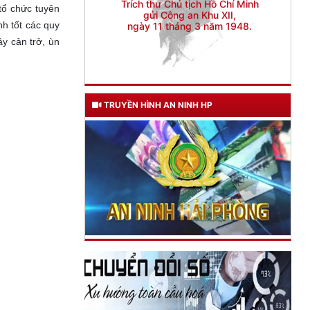
tổ chức tuyên
h tốt các quy
y cản trở, ùn
TRUYỀN HÌNH AN NINH HP