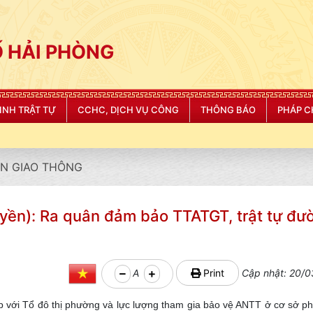
 HẢI PHÒNG
NINH TRẬT TỰ
CCHC, DỊCH VỤ CÔNG
THÔNG BÁO
PHÁP C
N GIAO THÔNG
ền): Ra quân đảm bảo TTATGT, trật tự đư
A
Print
Cập nhật: 20/0
 với Tổ đô thị phường và lực lượng tham gia bảo vệ ANTT ở cơ sở p