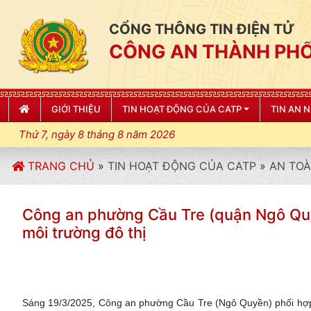
CỔNG THÔNG TIN ĐIỆN TỬ
CÔNG AN THÀNH PHỐ
GIỚI THIỆU
TIN HOẠT ĐỘNG CỦA CATP
TIN AN 
Thứ 7, ngày 8 tháng 8 năm 2026
TRANG CHỦ
»
TIN HOẠT ĐỘNG CỦA CATP
»
AN TOÀ
Công an phường Cầu Tre (quận Ngô Quy
môi trường đô thị
Sáng 19/3/2025, Công an phường Cầu Tre (Ngô Quyền) phối hợp