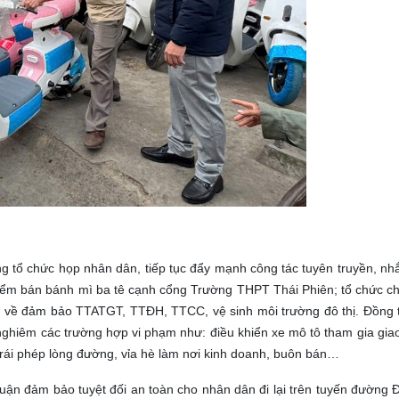
 tổ chức họp nhân dân, tiếp tục đẩy mạnh công tác tuyên truyền, nh
ểm bán bánh mì ba tê cạnh cổng Trường THPT Thái Phiên; tổ chức ch
c về đảm bảo TTATGT, TTĐH, TTCC, vệ sinh môi trường đô thị. Đồng t
 nghiêm các trường hợp vi phạm như: điều khiển xe mô tô tham gia gia
trái phép lòng đường, vỉa hè làm nơi kinh doanh, buôn bán…
uận đảm bảo tuyệt đối an toàn cho nhân dân đi lại trên tuyến đường