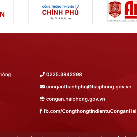
Phòng
0225.3842298
conganthanhpho@haiphong.gov.vn
congan.haiphong.gov.vn
fb.com/CongthongtindientuConganHa