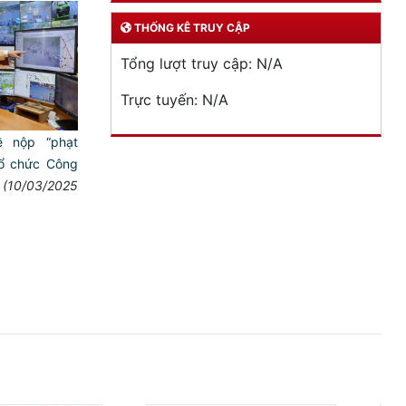
THỐNG KÊ TRUY CẬP
Tổng lượt truy cập:
N/A
Trực tuyến:
N/A
ề nộp “phạt
tổ chức Công
(10/03/2025