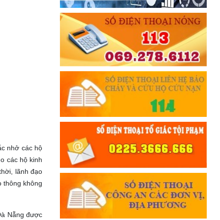
ắc nhở các hộ
o các hộ kinh
hời, lãnh đạo
o thông không
 Đà Nẵng được