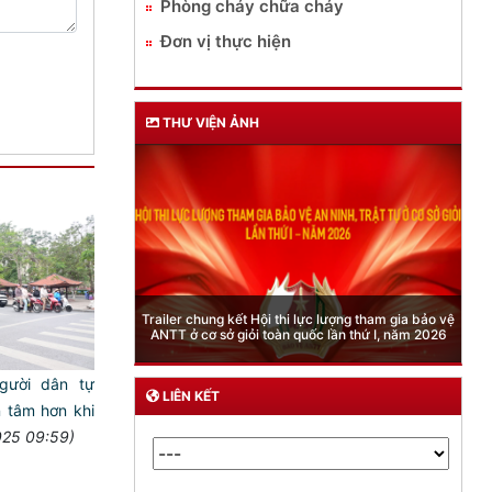
Phòng cháy chữa cháy
Đơn vị thực hiện
THƯ VIỆN ẢNH
Phòng Quản lý xuất nhập cảnh: Hướng dẫn những
quy định mới trong lĩnh vực xuất cảnh, nhập cảnh
của công dân việt nam từ ngày 01/7/2026
gười dân tự
LIÊN KẾT
 tâm hơn khi
025 09:59)