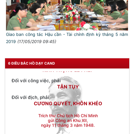
Đối với đồng sự, phải
THÂN ÁI GIÚP ĐỠ
Đối với chính phủ, phải
TUYỆT ĐỐI TRUNG THÀNH
Giao ban công tác Hậu cần - Tài chính định kỳ tháng 5 năm
2019
(17/05/2019 09:45)
Đối với nhân dân, phải
KÍNH TRỌNG LỄ PHÉP
Đối với công việc, phải
6 ĐIỀU BÁC HỒ DẠY CAND
TẬN TỤY
Đối với địch, phải
CƯƠNG QUYẾT, KHÔN KHÉO
Trích thư Chủ tịch Hồ Chí Minh
gửi Công an Khu XII,
ngày 11 tháng 3 năm 1948.