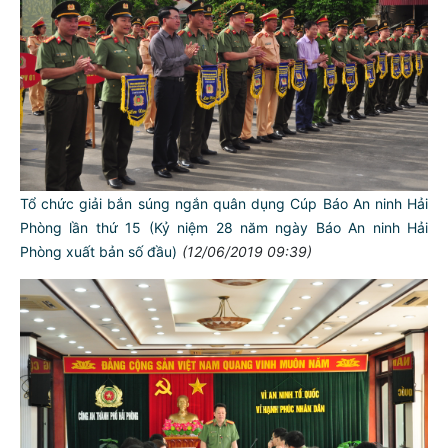
Tổ chức giải bắn súng ngắn quân dụng Cúp Báo An ninh Hải
Phòng lần thứ 15 (Kỷ niệm 28 năm ngày Báo An ninh Hải
Phòng xuất bản số đầu)
(12/06/2019 09:39)
TƯ CÁCH
NGƯỜI CÔNG AN CÁCH MỆNH LÀ:
Đối với tự mình, phải
CẦN, KIỆM, LIÊM, CHÍNH