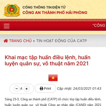
CỔNG THÔNG TIN ĐIỆN TỬ
CÔNG AN THÀNH PHỐ HẢI PHÒNG
"CÔNG AN THÀNH PHỐ HẢ
TRANG CHỦ
»
TIN HOẠT ĐỘNG CỦA CATP
Khai mạc tập huấn điều lệnh, huấn
luyện quân sự, võ thuật năm 2021
A
Print
Cập nhật: 24/03/2021 01:43
Sáng 23-3, Công an thành phố (CATP) tổ chức lớp tập huấn điều lệnh,
huấn luyện quân sự, võ thuật Công an nhân dân (CAND) năm 2021