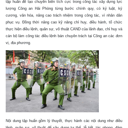
tập huấn để tạo chuyển biến tích cực trong công tác xây dựng lực
lượng Công an Hải Phòng từng bước chính quy, có kỷ luật, kỷ
cương, văn hóa, nâng cao trách nhiệm trong công tác, vì nhân dân
phục vụ. Đồng thời nâng cao kỹ năng chỉ huy, điều hành, tổ chức
thực hiện điều lệnh, quân sự, võ thuật CAND của lãnh đạo, chỉ huy và
cán bộ làm công tác điều lệnh bán chuyên trách tại Công an các đơn
vị, địa phương.
Nội dung tập huấn gồm lý thuyết, thực hành các nội dung như điều
lệnh, quân sự, võ thuật để xây dựng tư thế, lễ tiết, tác phong, đảm