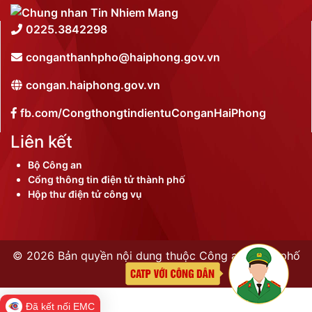
0225.3842298
conganthanhpho@haiphong.gov.vn
congan.haiphong.gov.vn
fb.com/CongthongtindientuConganHaiPhong
Liên kết
Bộ Công an
Cổng thông tin điện tử thành phố
Hộp thư điện tử công vụ
©
2026 Bản quyền nội dung thuộc Công an thành phố
Hải Phòng
Đã kết nối EMC