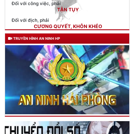
CƯƠNG QUYẾT, KHÔN KHÉO
Trích thư Chủ tịch Hồ Chí Minh
gửi Công an Khu XII,
ngày 11 tháng 3 năm 1948.
TRUYỀN HÌNH AN NINH HP