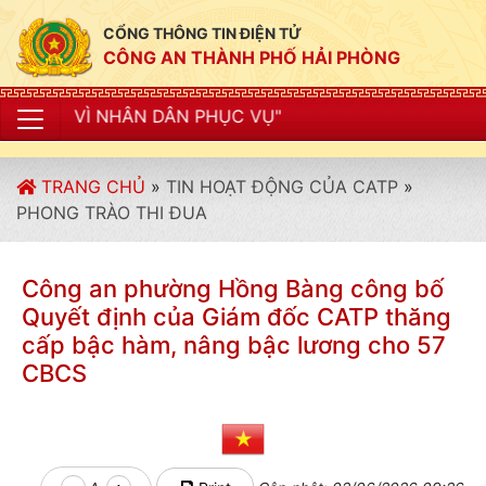
CỔNG THÔNG TIN ĐIỆN TỬ
CÔNG AN THÀNH PHỐ HẢI PHÒNG
N PHỤC VỤ"
TRANG CHỦ
»
TIN HOẠT ĐỘNG CỦA CATP
»
PHONG TRÀO THI ĐUA
Công an phường Hồng Bàng công bố
Quyết định của Giám đốc CATP thăng
cấp bậc hàm, nâng bậc lương cho 57
CBCS