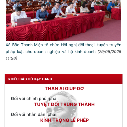
TƯ CÁCH
NGƯỜI CÔNG AN CÁCH MỆNH LÀ:
Đối với tự mình, phải
Xã Bắc Thanh Miện tổ chức Hội nghị đối thoại, tuyên truyền
CẦN, KIỆM, LIÊM, CHÍNH
pháp luật cho doanh nghiệp và hộ kinh doanh
(29/05/2026
11:56)
Đối với đồng sự, phải
THÂN ÁI GIÚP ĐỠ
Đối với chính phủ, phải
6 ĐIỀU BÁC HỒ DẠY CAND
TUYỆT ĐỐI TRUNG THÀNH
Đối với nhân dân, phải
KÍNH TRỌNG LỄ PHÉP
Đối với công việc, phải
TẬN TỤY
Đối với địch, phải