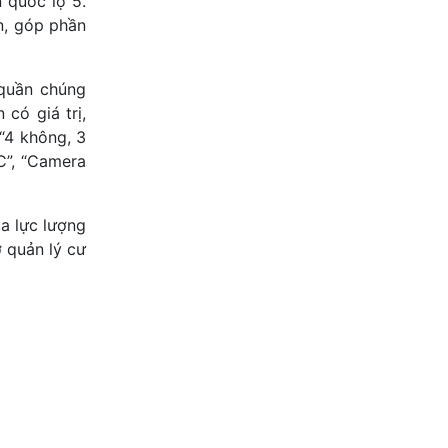
 quốc lộ 5.
n, góp phần
 quần chúng
có giá trị,
 “4 không, 3
C”, “Camera
ủa lực lượng
ợ quản lý cư