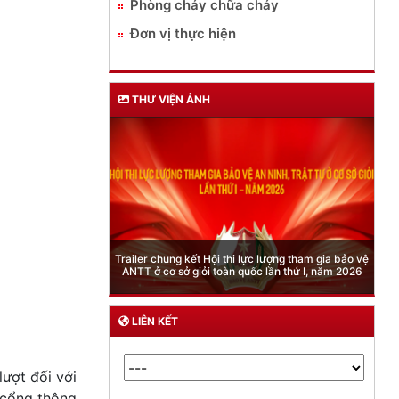
Phòng cháy chữa cháy
Đơn vị thực hiện
THƯ VIỆN ẢNH
Phòng Quản lý xuất nhập cảnh: Hướng dẫn những
quy định mới trong lĩnh vực xuất cảnh, nhập cảnh
của công dân việt nam từ ngày 01/7/2026
LIÊN KẾT
lượt đối với
 cổng thông