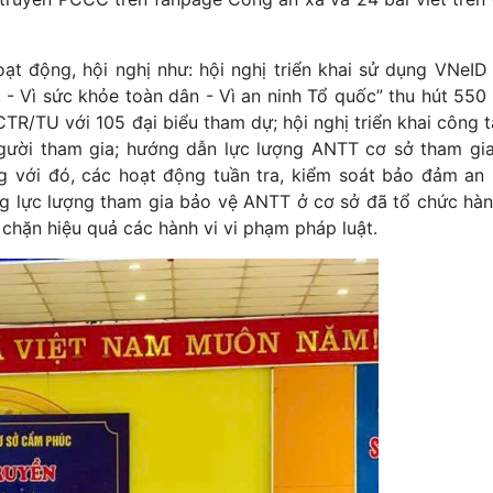
t động, hội nghị như: hội nghị triển khai sử dụng VNeID
- Vì sức khỏe toàn dân - Vì an ninh Tổ quốc” thu hút 550
CTR/TU với 105 đại biểu tham dự; hội nghị triển khai công 
gười tham gia; hướng dẫn lực lượng ANTT cơ sở tham gia 
g với đó, các hoạt động tuần tra, kiểm soát bảo đảm an n
g lực lượng tham gia bảo vệ ANTT ở cơ sở đã tổ chức hàn
chặn hiệu quả các hành vi vi phạm pháp luật.