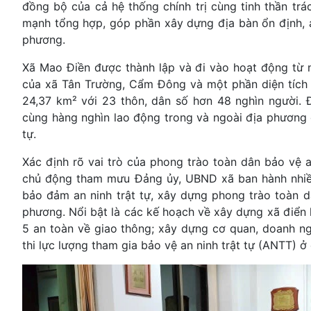
đồng bộ của cả hệ thống chính trị cùng tinh thần tr
mạnh tổng hợp, góp phần xây dựng địa bàn ổn định, an
phương.
Xã Mao Điền được thành lập và đi vào hoạt động từ n
của xã Tân Trường, Cẩm Đông và một phần diện tích tự
24,37 km² với 23 thôn, dân số hơn 48 nghìn người. 
cùng hàng nghìn lao động trong và ngoài địa phương đ
tự.
Xác định rõ vai trò của phong trào toàn dân bảo vệ 
chủ động tham mưu Đảng ủy, UBND xã ban hành nhiều
bảo đảm an ninh trật tự, xây dựng phong trào toàn d
phương. Nổi bật là các kế hoạch về xây dựng xã điển
5 an toàn về giao thông; xây dựng cơ quan, doanh nghi
thi lực lượng tham gia bảo vệ an ninh trật tự (ANTT) 