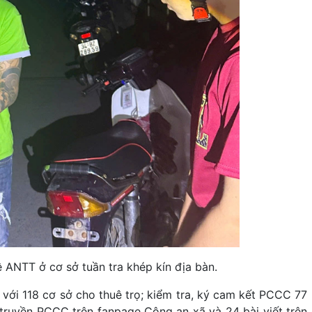
ANTT ở cơ sở tuần tra khép kín địa bàn.
 với 118 cơ sở cho thuê trọ; kiểm tra, ký cam kết PCCC 77 
n truyền PCCC trên fanpage Công an xã và 24 bài viết trên