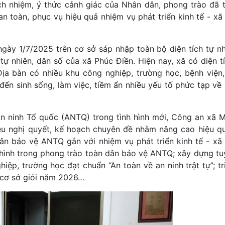
ách nhiệm, ý thức cảnh giác của Nhân dân, phong trào đã 
 toàn, phục vụ hiệu quả nhiệm vụ phát triển kinh tế - xã 
gày 1/7/2025 trên cơ sở sáp nhập toàn bộ diện tích tự nh
 nhiên, dân số của xã Phúc Điền. Hiện nay, xã có diện tí
Địa bàn có nhiều khu công nghiệp, trường học, bệnh viện
ến sinh sống, làm việc, tiềm ẩn nhiều yếu tố phức tạp về a
an ninh Tổ quốc (ANTQ) trong tình hình mới, Công an xã 
 nghị quyết, kế hoạch chuyên đề nhằm nâng cao hiệu q
ân bảo vệ ANTQ gắn với nhiệm vụ phát triển kinh tế - xã 
 hình trong phong trào toàn dân bảo vệ ANTQ; xây dựng tu
ệp, trường học đạt chuẩn “An toàn về an ninh trật tự”; tr
ở cơ sở giỏi năm 2026…