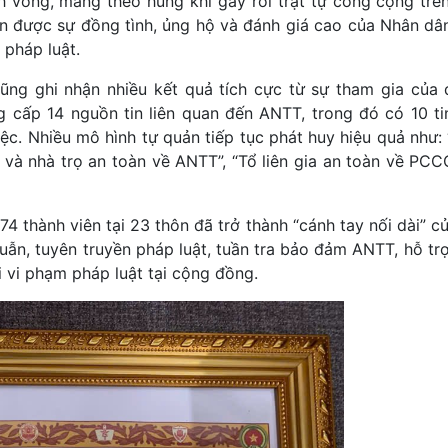
h võng, mang theo hung khí gây rối trật tự công cộng trên
ận được sự đồng tình, ủng hộ và đánh giá cao của Nhân dâ
 pháp luật.
ũng ghi nhận nhiều kết quả tích cực từ sự tham gia của
cấp 14 nguồn tin liên quan đến ANTT, trong đó có 10 tin 
iệc. Nhiều mô hình tự quản tiếp tục phát huy hiệu quả như:
và nhà trọ an toàn về ANTT”, “Tổ liên gia an toàn về PCC
4 thành viên tại 23 thôn đã trở thành “cánh tay nối dài” c
uẫn, tuyên truyền pháp luật, tuần tra bảo đảm ANTT, hỗ tr
 vi phạm pháp luật tại cộng đồng.