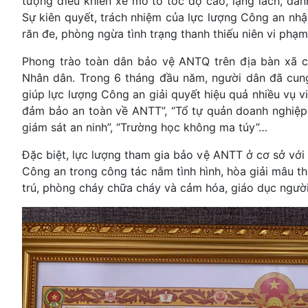
tượng điều khiển xe mô tô tốc độ cao, lạng lách, đán
Sự kiên quyết, trách nhiệm của lực lượng Công an nh
răn đe, phòng ngừa tình trạng thanh thiếu niên vi phạm
Phong trào toàn dân bảo vệ ANTQ trên địa bàn xã c
Nhân dân. Trong 6 tháng đầu năm, người dân đã cung 
giúp lực lượng Công an giải quyết hiệu quả nhiều vụ v
đảm bảo an toàn về ANTT”, “Tổ tự quản doanh nghiệp 
giám sát an ninh”, “Trường học không ma túy”…
Đặc biệt, lực lượng tham gia bảo vệ ANTT ở cơ sở với 7
Công an trong công tác nắm tình hình, hòa giải mâu th
trú, phòng cháy chữa cháy và cảm hóa, giáo dục người