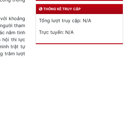
THỐNG KÊ TRUY CẬP
 với khoảng
Tổng lượt truy cập:
N/A
 người tham
Trực tuyến:
N/A
tác nắm tình
hội thi lực
inh trật tự
g trăm lượt