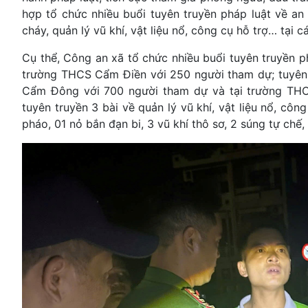
hợp tổ chức nhiều buổi tuyên truyền pháp luật về a
cháy, quản lý vũ khí, vật liệu nổ, công cụ hỗ trợ… tại 
Cụ thể, Công an xã tổ chức nhiều buổi tuyên truyền p
trường THCS Cẩm Điền với 250 người tham dự; tuyên
Cẩm Đông với 700 người tham dự và tại trường THCS
tuyên truyền 3 bài về quản lý vũ khí, vật liệu nổ, côn
pháo, 01 nỏ bắn đạn bi, 3 vũ khí thô sơ, 2 súng tự chế, 