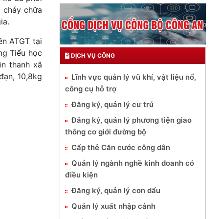
g cháy chữa
ia.
ền ATGT tại
ng Tiểu học
DỊCH VỤ CÔNG
ền thanh xã
 đạn, 10,8kg
Lĩnh vực quản lý vũ khí, vật liệu nổ,
công cụ hỗ trợ
Đăng ký, quản lý cư trú
Đăng ký, quản lý phương tiện giao
thông cơ giới đường bộ
Cấp thẻ Căn cước công dân
Quản lý ngành nghề kinh doanh có
điều kiện
Đăng ký, quản lý con dấu
Quản lý xuất nhập cảnh