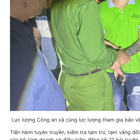
Lực lượng Công an xã cùng lực lượng tham gia bảo vệ 
Tiến hành tuyên truyền, kiểm tra tạm trú, tạm vắng đối
các hộ kinh doanh có điều kiện; đăng tải 12 bài tuyê