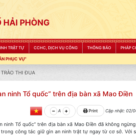
 HẢI PHÒNG
NINH TRẬT TỰ
CCHC, DỊCH VỤ CÔNG
THÔNG BÁO
PHÁP C
TRÀO THI ĐUA
n ninh Tổ quốc” trên địa bàn xã Mao Điền
A
Print
Cập nhật: 02/0
n ninh Tổ quốc” trên địa bàn xã Mao Điền đã không ngừn
 trong công tác giữ gìn an ninh trật tự ngay từ cơ sở. Với