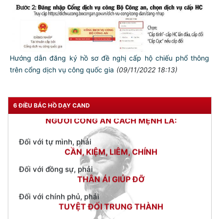
Hướng dẫn đăng ký hồ sơ đề nghị cấp hộ chiếu phổ thông
trên cổng dịch vụ công quốc gia
(09/11/2022 18:13)
TƯ CÁCH
NGƯỜI CÔNG AN CÁCH MỆNH LÀ:
6 ĐIỀU BÁC HỒ DẠY CAND
Đối với tự mình, phải
CẦN, KIỆM, LIÊM, CHÍNH
Đối với đồng sự, phải
THÂN ÁI GIÚP ĐỠ
Đối với chính phủ, phải
TUYỆT ĐỐI TRUNG THÀNH
Đối với nhân dân, phải
KÍNH TRỌNG LỄ PHÉP