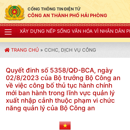
CỔNG THÔNG TIN ĐIỆN TỬ
CÔNG AN THÀNH PHỐ HẢI PHÒNG
DỰNG NẾP SỐNG VĂN HÓA VÌ NHÂN DÂN PHỤC VỤ"
TRANG CHỦ
»
CCHC, DỊCH VỤ CÔNG
Quyết đinh số 5358/QĐ-BCA, ngày
02/8/2023 của Bộ trưởng Bộ Công an
về việc công bố thủ tục hành chính
mới ban hành trong lĩnh vực quản lý
xuất nhập cảnh thuộc phạm vi chức
năng quản lý của Bộ Công an