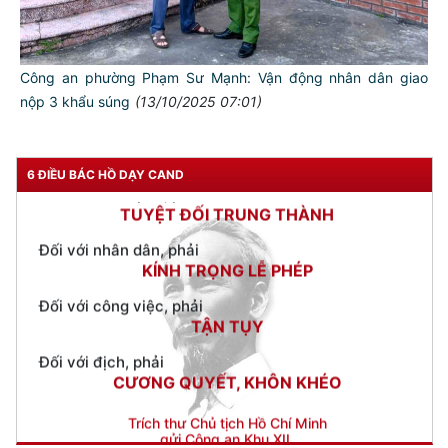
Đối với tự mình, phải
CẦN, KIỆM, LIÊM, CHÍNH
Đối với đồng sự, phải
Công an phường Phạm Sư Mạnh: Vận động nhân dân giao
THÂN ÁI GIÚP ĐỠ
nộp 3 khẩu súng
(13/10/2025 07:01)
Đối với chính phủ, phải
TUYỆT ĐỐI TRUNG THÀNH
Đối với nhân dân, phải
6 ĐIỀU BÁC HỒ DẠY CAND
KÍNH TRỌNG LỄ PHÉP
Đối với công việc, phải
TẬN TỤY
Đối với địch, phải
CƯƠNG QUYẾT, KHÔN KHÉO
Trích thư Chủ tịch Hồ Chí Minh
gửi Công an Khu XII,
ngày 11 tháng 3 năm 1948.