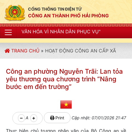
CỔNG THÔNG TIN ĐIỆN TỬ
CÔNG AN THÀNH PHỐ HẢI PHÒNG
 VÌ NHÂN DÂN PHỤC VỤ"
TRANG CHỦ
»
HOẠT ĐỘNG CÔNG AN CẤP XÃ
Công an phường Nguyễn Trãi: Lan tỏa
yêu thương qua chương trình “Nâng
bước em đến trường”
A
Print
Cập nhật: 07/01/2026 21:47
Thực hiện chủ trương nhân văn của Bộ Công an về