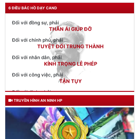
Đối với đồng sự, phải
THÂN ÁI GIÚP ĐỠ
6 ĐIỀU BÁC HỒ DẠY CAND
Đối với chính phủ, phải
TUYỆT ĐỐI TRUNG THÀNH
Đối với nhân dân, phải
KÍNH TRỌNG LỄ PHÉP
Đối với công việc, phải
TẬN TỤY
Đối với địch, phải
CƯƠNG QUYẾT, KHÔN KHÉO
Trích thư Chủ tịch Hồ Chí Minh
gửi Công an Khu XII,
ngày 11 tháng 3 năm 1948.
TRUYỀN HÌNH AN NINH HP