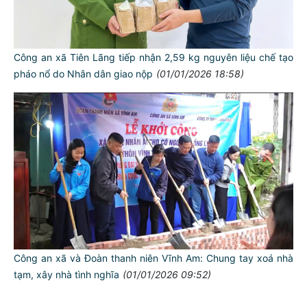
Công an xã Tiên Lãng tiếp nhận 2,59 kg nguyên liệu chế tạo
pháo nổ do Nhân dân giao nộp
(01/01/2026 18:58)
TƯ CÁCH
NGƯỜI CÔNG AN CÁCH MỆNH LÀ:
Công an xã và Đoàn thanh niên Vĩnh Am: Chung tay xoá nhà
Đối với tự mình, phải
tạm, xây nhà tình nghĩa
(01/01/2026 09:52)
CẦN, KIỆM, LIÊM, CHÍNH