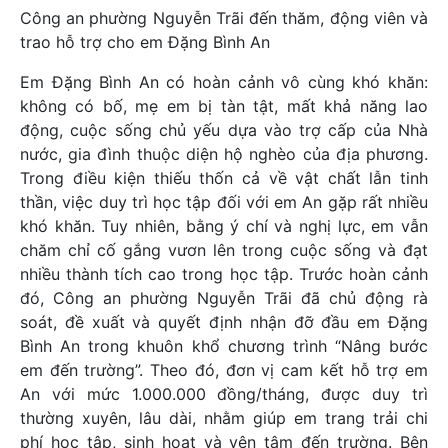
Công an phường Nguyễn Trãi đến thăm, động viên và
trao hỗ trợ cho em Đặng Bình An
Em Đặng Bình An có hoàn cảnh vô cùng khó khăn:
không có bố, mẹ em bị tàn tật, mất khả năng lao
động, cuộc sống chủ yếu dựa vào trợ cấp của Nhà
nước, gia đình thuộc diện hộ nghèo của địa phương.
Trong điều kiện thiếu thốn cả về vật chất lẫn tinh
thần, việc duy trì học tập đối với em An gặp rất nhiều
khó khăn. Tuy nhiên, bằng ý chí và nghị lực, em vẫn
chăm chỉ cố gắng vươn lên trong cuộc sống và đạt
nhiều thành tích cao trong học tập. Trước hoàn cảnh
đó, Công an phường Nguyễn Trãi đã chủ động rà
soát, đề xuất và quyết định nhận đỡ đầu em Đặng
Bình An trong khuôn khổ chương trình “Nâng bước
em đến trường”. Theo đó, đơn vị cam kết hỗ trợ em
An với mức 1.000.000 đồng/tháng, được duy trì
thường xuyên, lâu dài, nhằm giúp em trang trải chi
phí học tập, sinh hoạt và yên tâm đến trường. Bên