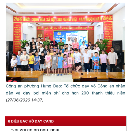
TƯ CÁCH
NGƯỜI CÔNG AN CÁCH MỆNH LÀ:
Đối với tự mình, phải
CẦN, KIỆM, LIÊM, CHÍNH
Công an phường Hưng Đạo: Tổ chức dạy võ Công an nhân
dân và dạy bơi miễn phí cho hơn 200 thanh thiếu niên
Đối với đồng sự, phải
(27/06/2026 14:37)
THÂN ÁI GIÚP ĐỠ
Đối với chính phủ, phải
TUYỆT ĐỐI TRUNG THÀNH
6 ĐIỀU BÁC HỒ DẠY CAND
Đối với nhân dân, phải