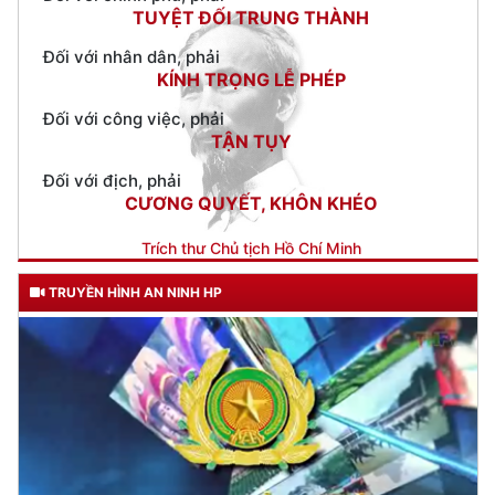
KÍNH TRỌNG LỄ PHÉP
Đối với công việc, phải
TẬN TỤY
Đối với địch, phải
CƯƠNG QUYẾT, KHÔN KHÉO
Trích thư Chủ tịch Hồ Chí Minh
gửi Công an Khu XII,
ngày 11 tháng 3 năm 1948.
TRUYỀN HÌNH AN NINH HP