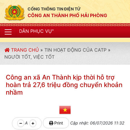
CỔNG THÔNG TIN ĐIỆN TỬ
CÔNG AN THÀNH PHỐ HẢI PHÒNG
"
TRANG CHỦ
»
TIN HOẠT ĐỘNG CỦA CATP
»
NGƯỜI TỐT, VIỆC TỐT
Công an xã An Thành kịp thời hỗ trợ
hoàn trả 27,6 triệu đồng chuyển khoản
nhầm
A
Print
Cập nhật: 06/07/2026 11:32