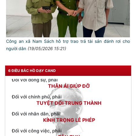
TƯ CÁCH
NGƯỜI CÔNG AN CÁCH MỆNH LÀ:
Đối với tự mình, phải
Công an xã Nam Sách hỗ trợ trao trả tài sản đánh rơi cho
CẦN, KIỆM, LIÊM, CHÍNH
người dân
(19/05/2026 15:21)
Đối với đồng sự, phải
THÂN ÁI GIÚP ĐỠ
6 ĐIỀU BÁC HỒ DẠY CAND
Đối với chính phủ, phải
TUYỆT ĐỐI TRUNG THÀNH
Đối với nhân dân, phải
KÍNH TRỌNG LỄ PHÉP
Đối với công việc, phải
TẬN TỤY
Đối với địch, phải
CƯƠNG QUYẾT, KHÔN KHÉO