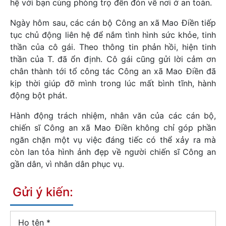
hệ với bạn cùng phòng trọ đến đón về nơi ở an toàn.
Ngày hôm sau, các cán bộ Công an xã Mao Điền tiếp
tục chủ động liên hệ để nắm tình hình sức khỏe, tinh
thần của cô gái. Theo thông tin phản hồi, hiện tinh
thần của T. đã ổn định. Cô gái cũng gửi lời cảm ơn
chân thành tới tổ công tác Công an xã Mao Điền đã
kịp thời giúp đỡ mình trong lúc mất bình tĩnh, hành
động bột phát.
Hành động trách nhiệm, nhân văn của các cán bộ,
chiến sĩ Công an xã Mao Điền không chỉ góp phần
ngăn chặn một vụ việc đáng tiếc có thể xảy ra mà
còn lan tỏa hình ảnh đẹp về người chiến sĩ Công an
gần dân, vì nhân dân phục vụ.
Gửi ý kiến:
Họ tên
*