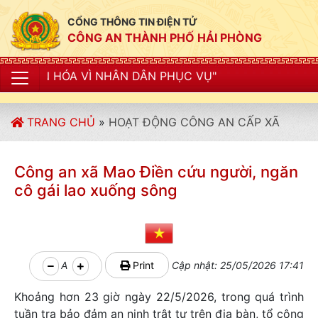
CỔNG THÔNG TIN ĐIỆN TỬ
CÔNG AN THÀNH PHỐ HẢI PHÒNG
NHÂN DÂN PHỤC VỤ"
TRANG CHỦ
»
HOẠT ĐỘNG CÔNG AN CẤP XÃ
Công an xã Mao Điền cứu người, ngăn
cô gái lao xuống sông
A
Print
Cập nhật: 25/05/2026 17:41
Khoảng hơn 23 giờ ngày 22/5/2026, trong quá trình
tuần tra bảo đảm an ninh trật tự trên địa bàn, tổ công