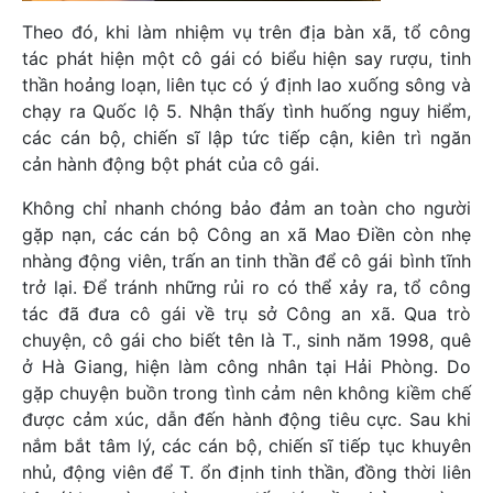
Theo đó, khi làm nhiệm vụ trên địa bàn xã, tổ công
tác phát hiện một cô gái có biểu hiện say rượu, tinh
thần hoảng loạn, liên tục có ý định lao xuống sông và
chạy ra Quốc lộ 5. Nhận thấy tình huống nguy hiểm,
các cán bộ, chiến sĩ lập tức tiếp cận, kiên trì ngăn
cản hành động bột phát của cô gái.
Không chỉ nhanh chóng bảo đảm an toàn cho người
gặp nạn, các cán bộ Công an xã Mao Điền còn nhẹ
nhàng động viên, trấn an tinh thần để cô gái bình tĩnh
trở lại. Để tránh những rủi ro có thể xảy ra, tổ công
tác đã đưa cô gái về trụ sở Công an xã. Qua trò
chuyện, cô gái cho biết tên là T., sinh năm 1998, quê
ở Hà Giang, hiện làm công nhân tại Hải Phòng. Do
gặp chuyện buồn trong tình cảm nên không kiềm chế
được cảm xúc, dẫn đến hành động tiêu cực. Sau khi
nắm bắt tâm lý, các cán bộ, chiến sĩ tiếp tục khuyên
nhủ, động viên để T. ổn định tinh thần, đồng thời liên