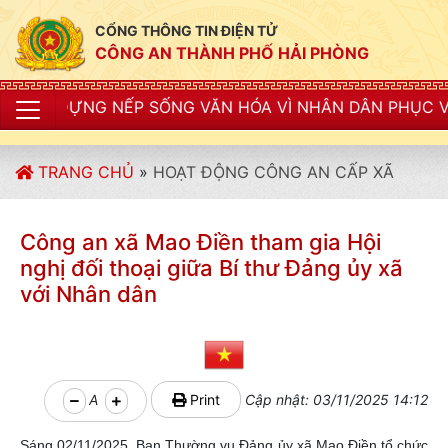
CỔNG THÔNG TIN ĐIỆN TỬ
CÔNG AN THÀNH PHỐ HẢI PHÒNG
 SỐNG VĂN HÓA VÌ NHÂN DÂN PHỤC VỤ"
TRANG CHỦ
»
HOẠT ĐỘNG CÔNG AN CẤP XÃ
Công an xã Mao Điền tham gia Hội
nghị đối thoại giữa Bí thư Đảng ủy xã
với Nhân dân
A
Print
Cập nhật: 03/11/2025 14:12
Sáng 02/11/2025, Ban Thường vụ Đảng ủy xã Mao Điền tổ chức