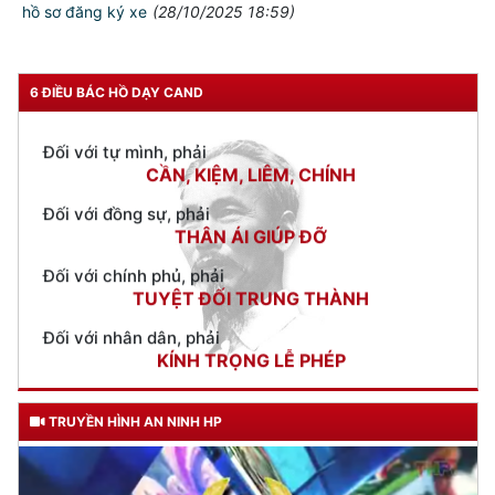
TƯ CÁCH
hồ sơ đăng ký xe
(28/10/2025 18:59)
NGƯỜI CÔNG AN CÁCH MỆNH LÀ:
Đối với tự mình, phải
CẦN, KIỆM, LIÊM, CHÍNH
6 ĐIỀU BÁC HỒ DẠY CAND
Đối với đồng sự, phải
THÂN ÁI GIÚP ĐỠ
Đối với chính phủ, phải
TUYỆT ĐỐI TRUNG THÀNH
Đối với nhân dân, phải
KÍNH TRỌNG LỄ PHÉP
Đối với công việc, phải
TẬN TỤY
Đối với địch, phải
CƯƠNG QUYẾT, KHÔN KHÉO
TRUYỀN HÌNH AN NINH HP
Trích thư Chủ tịch Hồ Chí Minh
gửi Công an Khu XII,
ngày 11 tháng 3 năm 1948.