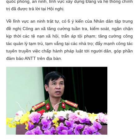
quốc phòng, an ninh, lĩnh vực xây dựng Đảng và hệ thống chính
trị đã được trả lời tại Hội nghị.
Về lĩnh vực an ninh trật tự, có 6 ý kiến của Nhân dân tập trung
đề nghị Công an xã tăng cường tuần tra, kiểm soát, ngăn chặn
kịp thời các tệ nạn xã hội, trấn áp tội phạm; tăng cường công
tác quản lý tạm trú, tạm vắng tại các nhà trọ; đẩy mạnh công tác
tuyên truyền việc chấp hành pháp luật tới người dân, góp phần
đảm bảo ANTT trên địa bàn.