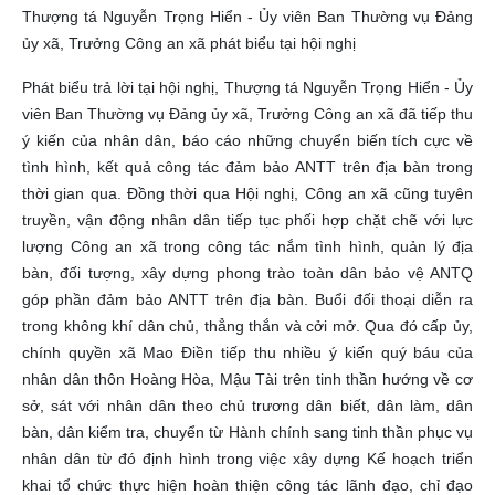
Thượng tá Nguyễn Trọng Hiển - Ủy viên Ban Thường vụ Đảng
ủy xã, Trưởng Công an xã phát biểu tại hội nghị
Phát biểu trả lời tại hội nghị, Thượng tá Nguyễn Trọng Hiển - Ủy
viên Ban Thường vụ Đảng ủy xã, Trưởng Công an xã đã tiếp thu
ý kiến của nhân dân, báo cáo những chuyển biến tích cực về
tình hình, kết quả công tác đảm bảo ANTT trên địa bàn trong
thời gian qua. Đồng thời qua Hội nghị, Công an xã cũng tuyên
truyền, vận động nhân dân tiếp tục phối hợp chặt chẽ với lực
lượng Công an xã trong công tác nắm tình hình, quản lý địa
bàn, đối tượng, xây dựng phong trào toàn dân bảo vệ ANTQ
góp phần đảm bảo ANTT trên địa bàn.
Buổi đối thoại diễn ra
trong không khí dân chủ, thẳng thắn và cởi mở. Qua đó cấp ủy,
chính quyền xã Mao Điền tiếp thu nhiều ý kiến quý báu của
nhân dân thôn Hoàng Hòa, Mậu Tài trên tinh thần hướng về cơ
sở, sát với nhân dân theo chủ trương dân biết, dân làm, dân
bàn, dân kiểm tra, chuyển từ Hành chính sang tinh thần phục vụ
nhân dân từ đó định hình trong việc xây dựng Kế hoạch triển
khai tổ chức thực hiện hoàn thiện công tác lãnh đạo, chỉ đạo