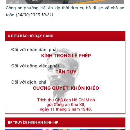
THÂN ÁI GIÚP ĐỠ
Công an phường Hải An kịp thời đưa cụ bà đi lạc về nhà an
Đối với chính phủ, phải
toàn
(24/09/2025 19:31)
TUYỆT ĐỐI TRUNG THÀNH
Đối với nhân dân, phải
KÍNH TRỌNG LỄ PHÉP
6 ĐIỀU BÁC HỒ DẠY CAND
Đối với công việc, phải
TẬN TỤY
Đối với địch, phải
CƯƠNG QUYẾT, KHÔN KHÉO
Trích thư Chủ tịch Hồ Chí Minh
gửi Công an Khu XII,
ngày 11 tháng 3 năm 1948.
TRUYỀN HÌNH AN NINH HP