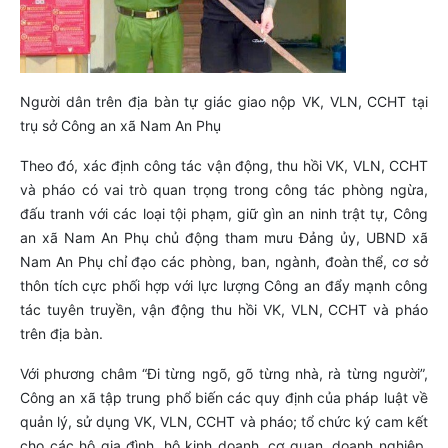
Người dân trên địa bàn tự giác giao nộp VK, VLN, CCHT tại
trụ sở Công an xã Nam An Phụ
Theo đó, xác định công tác vận động, thu hồi VK, VLN, CCHT
và pháo có vai trò quan trọng trong công tác phòng ngừa,
đấu tranh với các loại tội phạm, giữ gìn an ninh trật tự, Công
an xã Nam An Phụ chủ động tham mưu Đảng ủy, UBND xã
Nam An Phụ chỉ đạo các phòng, ban, ngành, đoàn thể, cơ sở
thôn tích cực phối hợp với lực lượng Công an đẩy mạnh công
tác tuyên truyền, vận động thu hồi VK, VLN, CCHT và pháo
trên địa bàn.
Với phương châm “Đi từng ngõ, gõ từng nhà, rà từng người”,
Công an xã tập trung phổ biến các quy định của pháp luật về
quản lý, sử dụng VK, VLN, CCHT và pháo; tổ chức ký cam kết
cho các hộ gia đình, hộ kinh doanh, cơ quan, doanh nghiệp,