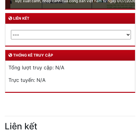
vực xuất cảnh, nhập cảnh của công dân việt nam từ ngày 01/7/2026
LIÊN KẾT
THỐNG KÊ TRUY CẬP
Tổng lượt truy cập:
N/A
Trực tuyến:
N/A
Liên kết