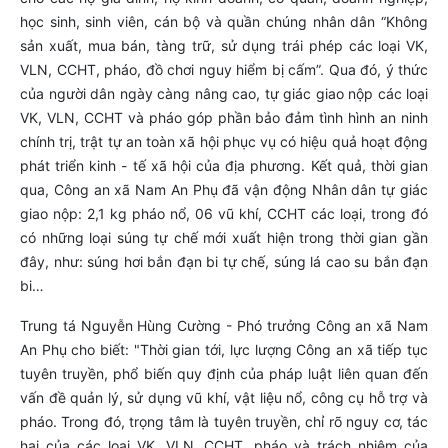
học sinh, sinh viên, cán bộ và quần chúng nhân dân “Không
sản xuất, mua bán, tàng trữ, sử dụng trái phép các loại VK,
VLN, CCHT, pháo, đồ chơi nguy hiểm bị cấm”. Qua đó, ý thức
của người dân ngày càng nâng cao, tự giác giao nộp các loại
VK, VLN, CCHT và pháo góp phần bảo đảm tình hình an ninh
chính trị, trật tự an toàn xã hội phục vụ có hiệu quả hoạt động
phát triển kinh - tế xã hội của địa phương. Kết quả, thời gian
qua, Công an xã Nam An Phụ đã vận động Nhân dân tự giác
giao nộp: 2,1 kg pháo nổ, 06 vũ khí, CCHT các loại, trong đó
có những loại súng tự chế mới xuất hiện trong thời gian gần
đây, như: súng hơi bắn đạn bi tự chế, súng lá cao su bắn đạn
bi…
Trung tá Nguyễn Hùng Cường - Phó trưởng Công an xã Nam
An Phụ cho biết: "Thời gian tới, lực lượng Công an xã tiếp tục
tuyên truyền, phổ biến quy định của pháp luật liên quan đến
vấn đề quản lý, sử dụng vũ khí, vật liệu nổ, công cụ hỗ trợ và
pháo. Trong đó, trọng tâm là tuyên truyền, chỉ rõ nguy cơ, tác
hại của các loại VK, VLN, CCHT, pháo và trách nhiệm của