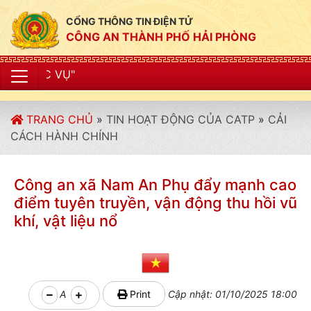
CỔNG THÔNG TIN ĐIỆN TỬ
CÔNG AN THÀNH PHỐ HẢI PHÒNG
"CÔNG AN TH
TRANG CHỦ
»
TIN HOẠT ĐỘNG CỦA CATP
»
CẢI
CÁCH HÀNH CHÍNH
Công an xã Nam An Phụ đẩy mạnh cao
điểm tuyên truyền, vận động thu hồi vũ
khí, vật liệu nổ
A
Print
Cập nhật: 01/10/2025 18:00