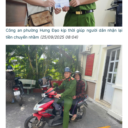
Công an phường Hưng Đạo kịp thời giúp người dân nhận lại
tiền chuyển nhầm
(25/09/2025 08:04)
TƯ CÁCH
NGƯỜI CÔNG AN CÁCH MỆNH LÀ:
Đối với tự mình, phải
CẦN, KIỆM, LIÊM, CHÍNH
Đối với đồng sự, phải