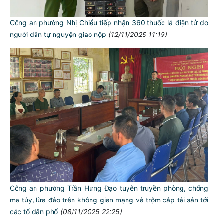
Công an phường Nhị Chiểu tiếp nhận 360 thuốc lá điện tử do
người dân tự nguyện giao nộp
(12/11/2025 11:19)
TƯ CÁCH
NGƯỜI CÔNG AN CÁCH MỆNH LÀ:
Công an phường Trần Hưng Đạo tuyên truyền phòng, chống
ma túy, lừa đảo trên không gian mạng và trộm cắp tài sản tới
Đối với tự mình, phải
các tổ dân phố
(08/11/2025 22:25)
CẦN, KIỆM, LIÊM, CHÍNH