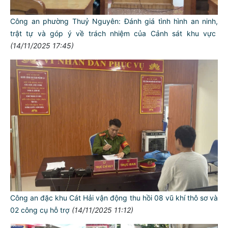
Công an phường Thuỷ Nguyên: Đánh giá tình hình an ninh,
trật tự và góp ý về trách nhiệm của Cảnh sát khu vực
(14/11/2025 17:45)
Công an đặc khu Cát Hải vận động thu hồi 08 vũ khí thô sơ và
02 công cụ hỗ trợ
(14/11/2025 11:12)