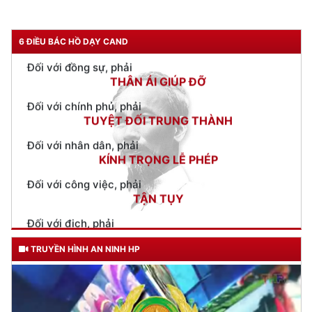
Đối với đồng sự, phải
THÂN ÁI GIÚP ĐỠ
6 ĐIỀU BÁC HỒ DẠY CAND
Đối với chính phủ, phải
TUYỆT ĐỐI TRUNG THÀNH
Đối với nhân dân, phải
KÍNH TRỌNG LỄ PHÉP
Đối với công việc, phải
TẬN TỤY
Đối với địch, phải
CƯƠNG QUYẾT, KHÔN KHÉO
Trích thư Chủ tịch Hồ Chí Minh
gửi Công an Khu XII,
ngày 11 tháng 3 năm 1948.
TRUYỀN HÌNH AN NINH HP