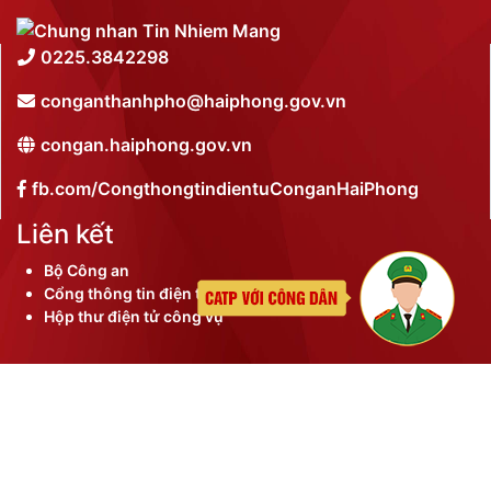
0225.3842298
conganthanhpho@haiphong.gov.vn
congan.haiphong.gov.vn
fb.com/CongthongtindientuConganHaiPhong
Liên kết
Bộ Công an
Cổng thông tin điện tử thành phố
Hộp thư điện tử công vụ
©
2026 Bản quyền nội dung thuộc Công an thành phố
Hải Phòng