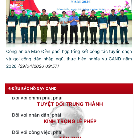
TƯ CÁCH
NGƯỜI CÔNG AN CÁCH MỆNH LÀ:
Đối với tự mình, phải
CẦN, KIỆM, LIÊM, CHÍNH
Công an xã Mao Điền phối hợp tổng kết công tác tuyển chọn
Đối với đồng sự, phải
và gọi công dân nhập ngũ, thực hiện nghĩa vụ CAND năm
THÂN ÁI GIÚP ĐỠ
2026
(29/04/2026 09:57)
Đối với chính phủ, phải
TUYỆT ĐỐI TRUNG THÀNH
6 ĐIỀU BÁC HỒ DẠY CAND
Đối với nhân dân, phải
KÍNH TRỌNG LỄ PHÉP
Đối với công việc, phải
TẬN TỤY
Đối với địch, phải
CƯƠNG QUYẾT, KHÔN KHÉO