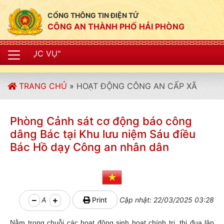
CỔNG THÔNG TIN ĐIỆN TỬ
CÔNG AN THÀNH PHỐ HẢI PHÒNG
"CÔNG AN 
TRANG CHỦ
»
HOẠT ĐỘNG CÔNG AN CẤP XÃ
Phòng Cảnh sát cơ động báo công
dâng Bác tại Khu lưu niệm Sáu điều
Bác Hồ dạy Công an nhân dân
A
Print
Cập nhật: 22/03/2025 03:28
Nằm trong chuỗi các hoạt động sinh hoạt chính trị, thi đua lập