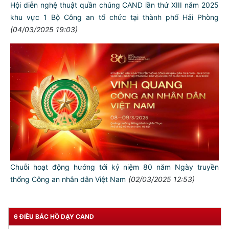
Hội diễn nghệ thuật quần chúng CAND lần thứ XIII năm 2025
khu vực 1 Bộ Công an tổ chức tại thành phố Hải Phòng
(04/03/2025 19:03)
TƯ CÁCH
NGƯỜI CÔNG AN CÁCH MỆNH LÀ:
Đối với tự mình, phải
CẦN, KIỆM, LIÊM, CHÍNH
Đối với đồng sự, phải
THÂN ÁI GIÚP ĐỠ
Chuỗi hoạt động hướng tới kỷ niệm 80 năm Ngày truyền
thống Công an nhân dân Việt Nam
(02/03/2025 12:53)
Đối với chính phủ, phải
TUYỆT ĐỐI TRUNG THÀNH
Đối với nhân dân, phải
6 ĐIỀU BÁC HỒ DẠY CAND
KÍNH TRỌNG LỄ PHÉP