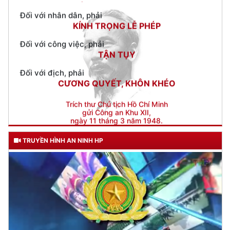
Đối với công việc, phải
TẬN TỤY
Đối với địch, phải
CƯƠNG QUYẾT, KHÔN KHÉO
Trích thư Chủ tịch Hồ Chí Minh
gửi Công an Khu XII,
ngày 11 tháng 3 năm 1948.
TRUYỀN HÌNH AN NINH HP