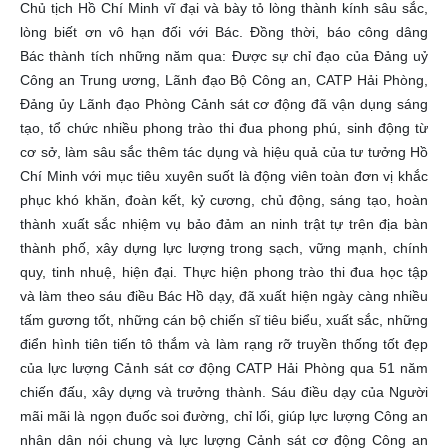
Chủ tịch Hồ Chí Minh vĩ đại và bày tỏ lòng thành kính sâu sắc,
lòng biết ơn vô hạn đối với Bác. Đồng thời, báo công dâng
Bác thành tích những năm qua: Được sự chỉ đạo của Đảng uỷ
Công an Trung ương, Lãnh đạo Bộ Công an, CATP Hải Phòng,
Đảng ủy Lãnh đạo Phòng Cảnh sát cơ động đã vận dụng sáng
tạo, tổ chức nhiều phong trào thi đua phong phú, sinh động từ
cơ sở, làm sâu sắc thêm tác dụng và hiệu quả của tư tưởng Hồ
Chí Minh với mục tiêu xuyên suốt là động viên toàn đơn vị khắc
phục khó khăn, đoàn kết, kỷ cương, chủ động, sáng tạo, hoàn
thành xuất sắc nhiệm vụ bảo đảm an ninh trật tự trên địa bàn
thành phố, xây dựng lực lượng trong sạch, vững mạnh, chính
quy, tinh nhuệ, hiện đại. Thực hiện phong trào thi đua học tập
và làm theo sáu điều Bác Hồ dạy, đã xuất hiện ngày càng nhiều
tấm gương tốt, những cán bộ chiến sĩ tiêu biểu, xuất sắc, những
điển hình tiên tiến tô thắm và làm rạng rỡ truyền thống tốt đẹp
của lực lượng Cảnh sát cơ động CATP Hải Phòng qua 51 năm
chiến đấu, xây dựng và trưởng thành. Sáu điều dạy của Người
mãi mãi là ngọn đuốc soi đường, chỉ lối, giúp lực lượng Công an
nhân dân nói chung và lực lượng Cảnh sát cơ động Công an