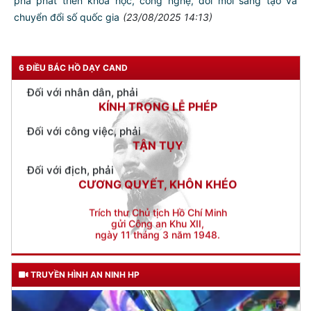
phá phát triển khoa học, công nghệ, đổi mới sáng tạo và
Đối với chính phủ, phải
chuyển đổi số quốc gia
(23/08/2025 14:13)
TUYỆT ĐỐI TRUNG THÀNH
Đối với nhân dân, phải
KÍNH TRỌNG LỄ PHÉP
6 ĐIỀU BÁC HỒ DẠY CAND
Đối với công việc, phải
TẬN TỤY
Đối với địch, phải
CƯƠNG QUYẾT, KHÔN KHÉO
Trích thư Chủ tịch Hồ Chí Minh
gửi Công an Khu XII,
ngày 11 tháng 3 năm 1948.
TRUYỀN HÌNH AN NINH HP