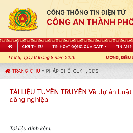
CỔNG THÔNG TIN ĐIỆN TỬ
CÔNG AN THÀNH PHỐ
GIỚI THIỆU
TIN HOẠT ĐỘNG CỦA CATP
TIN AN 
Thứ 5, ngày 6 tháng 8 năm 2026
I PHÒNG SIẾT CHẶT KỶ LUẬT, KỶ CƯƠNG, ĐIỀU LỆNH; XÂY DỰNG
TRANG CHỦ
»
PHÁP CHẾ, QLKH, CĐS
TÀI LIỆU TUYÊN TRUYỀN Về dự án Luật 
công nghiệp
Tài liệu đính kèm: