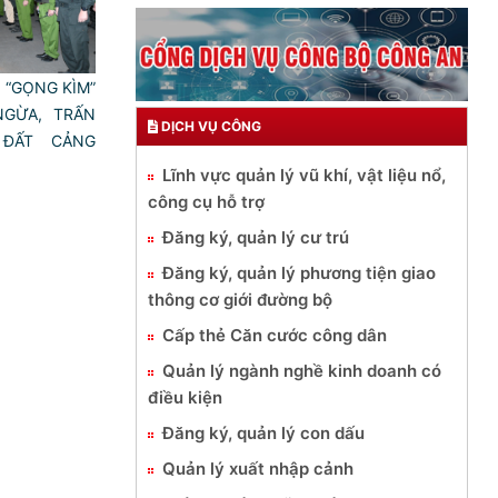
N “GỌNG KÌM”
GỪA, TRẤN
DỊCH VỤ CÔNG
ĐẤT CẢNG
)
Lĩnh vực quản lý vũ khí, vật liệu nổ,
công cụ hỗ trợ
Đăng ký, quản lý cư trú
Đăng ký, quản lý phương tiện giao
thông cơ giới đường bộ
Cấp thẻ Căn cước công dân
Quản lý ngành nghề kinh doanh có
điều kiện
Đăng ký, quản lý con dấu
Quản lý xuất nhập cảnh