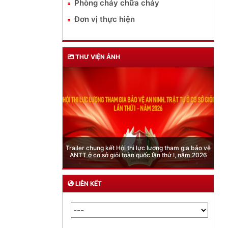
Phòng cháy chữa cháy
Đơn vị thực hiện
THƯ VIỆN ẢNH
Phòng Quản lý xuất nhập cảnh: Hướng dẫn 
Hội thi lực lượng tham gia bảo vệ
quy định mới trong lĩnh vực xuất cảnh, nhậ
i toàn quốc lần thứ I, năm 2026
của công dân việt nam từ ngày 01/7/20
LIÊN KẾT