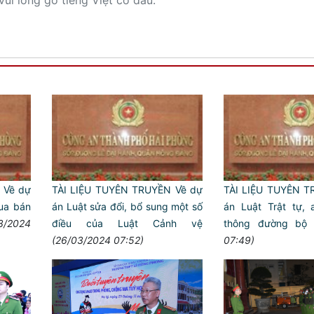
vui lòng gõ tiếng Việt có dấu.
 Về dự
TÀI LIỆU TUYÊN TRUYỀN Về dự
TÀI LIỆU TUYÊN T
ua bán
án Luật sửa đổi, bổ sung một số
án Luật Trật tự, 
3/2024
điều của Luật Cảnh vệ
thông đường bộ
(26/03/2024 07:52)
07:49)