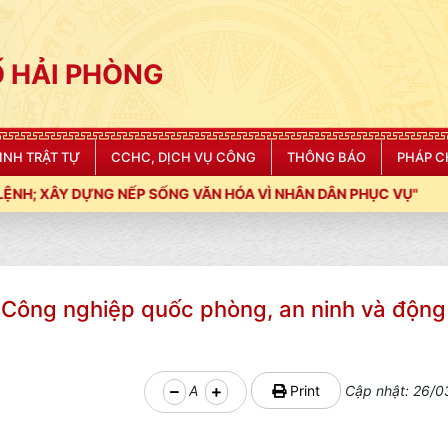
 HẢI PHÒNG
NINH TRẬT TỰ
CCHC, DỊCH VỤ CÔNG
THÔNG BÁO
PHÁP C
 NẾP SỐNG VĂN HÓA VÌ NHÂN DÂN PHỤC VỤ"
Công nghiệp quốc phòng, an ninh và động
A
Print
Cập nhật: 26/0