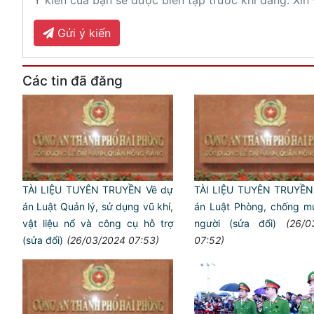
Ý kiến của bạn sẽ được biên tập trước khi đăng. Xin 
Gửi ý kiến
Các tin đã đăng
TÀI LIỆU TUYÊN TRUYỀN Về dự
TÀI LIỆU TUYÊN TRUYỀN
án Luật Quản lý, sử dụng vũ khí,
án Luật Phòng, chống m
vật liệu nổ và công cụ hỗ trợ
người (sửa đổi)
(26/0
(sửa đổi)
(26/03/2024 07:53)
07:52)