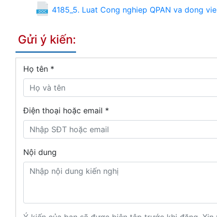
4185_5. Luat Cong nghiep QPAN va dong vien
Gửi ý kiến:
Họ tên
*
Điện thoại hoặc email *
Nội dung