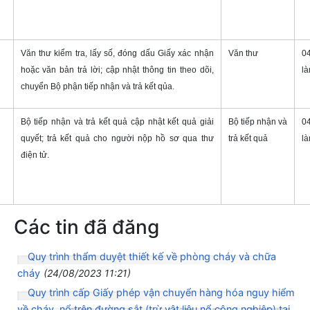
Văn thư kiểm tra, lấy số, đóng dấu Giấy xác nhận
Văn thư
0
hoặc văn bản trả lời; cập nhật thông tin theo dõi,
là
chuyển Bộ phận tiếp nhận và trả kết qủa.
Bộ tiếp nhận và trả kết quả cập nhật kết quả giải
Bộ tiếp nhận và
0
quyết; trả kết quả cho người nộp hồ sơ qua thư
trả kết quả
là
điện tử.
Các tin đã đăng
Quy trình thẩm duyệt thiết kế về phòng cháy và chữa
cháy
(24/08/2023 11:21)
Quy trình cấp Giấy phép vận chuyển hàng hóa nguy hiểm
về cháy, nổ trên đường sắt (trừ vật liệu nổ công nghiệp) tại