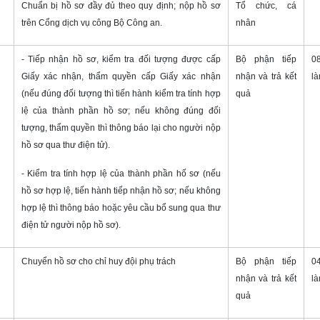
Chuẩn bị hồ sơ đầy đủ theo quy định; nộp hồ sơ
Tổ chức, cá
trên Cổng dịch vụ công Bộ Công an.
nhân
- Tiếp nhận hồ sơ, kiểm tra đối tượng được cấp
Bộ phận tiếp
0
Giấy xác nhận, thẩm quyền cấp Giấy xác nhận
nhận và trả kết
là
(nếu đúng đối tượng thì tiến hành kiểm tra tính hợp
quả
lệ của thành phần hồ sơ; nếu không đúng đối
tượng, thẩm quyền thì thông báo lại cho người nộp
hồ sơ qua thư điện tử).
- Kiểm tra tính hợp lệ của thành phần hố sơ (nếu
hồ sơ hợp lệ, tiến hành tiếp nhận hồ sơ; nếu không
hợp lệ thì thông báo hoặc yêu cầu bổ sung qua thư
điện tử người nộp hồ sơ).
Chuyển hồ sơ cho chỉ huy đội phụ trách
Bộ phận tiếp
0
nhận và trả kết
là
quả