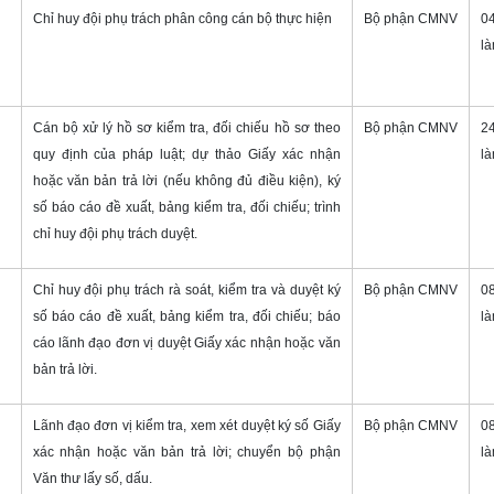
Chỉ huy đội phụ trách phân công cán bộ thực hiện
Bộ phận CMNV
0
là
Cán bộ xử lý hồ sơ kiểm tra, đối chiếu hồ sơ theo
Bộ phận CMNV
2
quy định của pháp luật; dự thảo Giấy xác nhận
là
hoặc văn bản trả lời (nếu không đủ điều kiện), ký
số báo cáo đề xuất, bảng kiểm tra, đối chiếu; trình
chỉ huy đội phụ trách duyệt.
Chỉ huy đội phụ trách rà soát, kiểm tra và duyệt ký
Bộ phận CMNV
0
số báo cáo đề xuất, bảng kiểm tra, đối chiếu; báo
là
cáo lãnh đạo đơn vị duyệt Giấy xác nhận hoặc văn
bản trả lời.
Lãnh đạo đơn vị kiểm tra, xem xét duyệt ký số Giấy
Bộ phận CMNV
0
xác nhận hoặc văn bản trả lời; chuyển bộ phận
là
Văn thư lấy số, dấu.