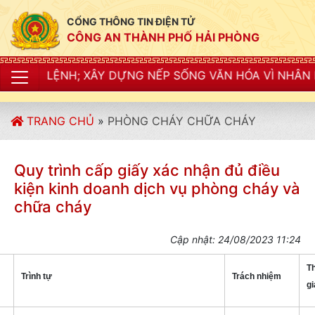
CỔNG THÔNG TIN ĐIỆN TỬ
CÔNG AN THÀNH PHỐ HẢI PHÒNG
 LỆNH; XÂY DỰNG NẾP SỐNG VĂN HÓA VÌ NHÂN DÂN PHỤ
TRANG CHỦ
»
PHÒNG CHÁY CHỮA CHÁY
Quy trình cấp giấy xác nhận đủ điều
kiện kinh doanh dịch vụ phòng cháy và
chữa cháy
Cập nhật: 24/08/2023 11:24
T
Trình tự
Trách nhiệm
gi