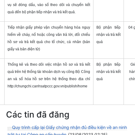
vụ sẽ đóng dấu, vào sổ theo dõi và chuyển kết
quả đến bộ phận tiếp nhận và trả kết quả.
Tiếp nhận giấy phép vận chuyển hàng hóa nguy
Bộ phận tiếp
04 
hiểm về cháy, nổ hoặc công văn trả lời, đối chiếu
nhận và trả kết
hồ sơ và trả kết quả cho tổ chức, cá nhân (bản
quả
giấy và bản điện tử)
Thống kê và theo dõi việc nhận hồ sơ và trả kết
Bộ phận tiếp
Gi
quả trên hệ thống tài khoản dịch vụ công Bộ Công
nhận và trả kết
hà
an và số hóa hồ sơ trên hệ thống theo địa chỉ
quả
chí
http://chungchi.canhsatpccc.gov.vn/publish/home
Các tin đã đăng
Quy trình cấp lại Giấy chứng nhận đủ điều kiện về an ninh
trật tự tại Công an cấp huyện
(23/08/2023 02:25)