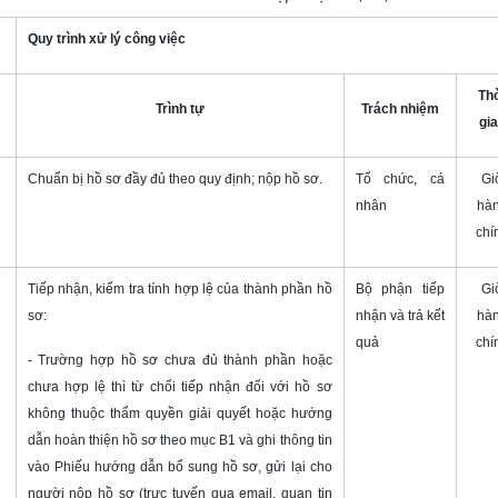
Quy trình xử lý công việc
Th
Trình tự
Trách nhiệm
gi
Chuẩn bị hồ sơ đầy đủ theo quy định; nộp hồ sơ.
Tổ chức, cá
Gi
nhân
hà
chí
Tiếp nhận, kiểm tra tính hợp lệ của thành phần hồ
Bộ phận tiếp
Gi
sơ:
nhận và trả kết
hà
quả
chí
- Trường hợp hồ sơ chưa đủ thành phần hoặc
chưa hợp lệ thì từ chối tiếp nhận đối với hồ sơ
không thuộc thẩm quyền giải quyết hoặc hướng
dẫn hoàn thiện hồ sơ theo mục B1 và ghi thông tin
vào Phiếu hướng dẫn bổ sung hồ sơ, gửi lại cho
người nộp hồ sơ (trực tuyến qua email, quan tin