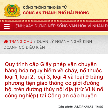
CỔNG THÔNG TIN ĐIỆN TỬ
CÔNG AN THÀNH PHỐ HẢI PHÒNG
ỆNH; XÂY DỰNG NẾP SỐNG VĂN HÓA VÌ NHÂN DÂN PHỤC
TRANG CHỦ
»
QUẢN LÝ NGÀNH NGHỀ KINH
DOANH CÓ ĐIỀU KIỆN
Quy trình cấp Giấy phép vận chuyển
hàng hóa nguy hiểm về cháy, nổ thuộc
loại 1, loại 2, loại 3, loại 4 và loại 9 bằng
phương tiện giao thông cơ giới đường
bộ, trên đường thủy nội địa (trừ VLN nổ
công nghiệp) tại Công an cấp huyện
Cập nhật: 24/08/2023 10:09