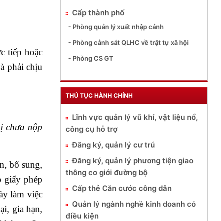
Cấp thành phố
- Phòng quản lý xuất nhập cảnh
- Phòng cảnh sát QLHC về trật tự xã hội
c tiếp hoặc
- Phòng CS GT
à phải chịu
THỦ TỤC HÀNH CHÍNH
Lĩnh vực quản lý vũ khí, vật liệu nổ,
hị chưa nộp
công cụ hỗ trợ
Đăng ký, quản lý cư trú
Đăng ký, quản lý phương tiện giao
ạn, bổ sung,
thông cơ giới đường bộ
p giấy phép
Cấp thẻ Căn cước công dân
gày làm việc
Quản lý ngành nghề kinh doanh có
ại, gia hạn,
điều kiện