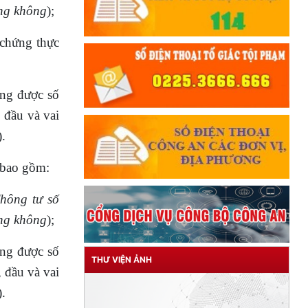
ng không
);
 chứng thực
ung được số
 đầu và vai
.
g bao gồm:
hông tư số
ng không
);
ung được số
THƯ VIỆN ẢNH
 đầu và vai
.