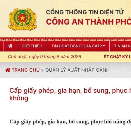
CỔNG THÔNG TIN ĐIỆN TỬ
CÔNG AN THÀNH PHỐ
GIỚI THIỆU
TIN HOẠT ĐỘNG CỦA CATP
TIN AN 
Chủ nhật, ngày 9 tháng 8 năm 2026
G AN THÀNH PHỐ HẢI PHÒNG SIẾT CHẶT KỶ LUẬT, KỶ CƯƠNG, ĐI
TRANG CHỦ
»
QUẢN LÝ XUẤT NHẬP CẢNH
Cấp giấy phép, gia hạn, bổ sung, phục 
không
Cấp giấy phép, gia hạn, bổ sung, phục hồi năng 