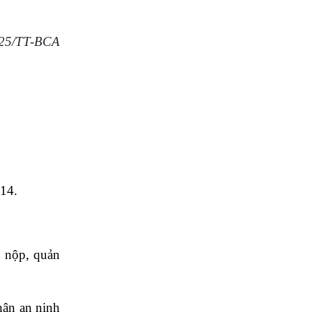
025/TT-BCA
14.
, nộp, quản
hận an ninh