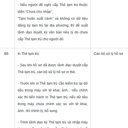
- Nếu người đề nghị cấp Thẻ tạm trú thuộc
diện “Chưa cho nhập”,
“Tạm hoãn xuất cảnh” và không có dữ liệu
đăng ký tạm trú tại địa phương, thì đề xuất
lãnh đạo duyệt, ký văn bản nêu lý do chưa
cấp Thẻ tạm trú cho người đó.
B6
In Thẻ tạm trú:
Cán bộ xử lý hồ sơ
- Sau khi hồ sơ đã được lãnh đạo duyệt cấp
Thẻ tạm trú, cán bộ xử lý hồ sơ in thẻ.
- Trước khi in Thẻ tạm trú cần kiểm tra lại dữ
liệu trong máy với tờ khai, ảnh... nếu chính
xác thì tiến hành in Thẻ tạm trú; nếu dữ liệu
trong máy chưa chính xác so với tờ khai,
ảnh...thì chỉnh lý, bổ sung.
- Trình lãnh đạo ký Thẻ tạm trú và nhập máy