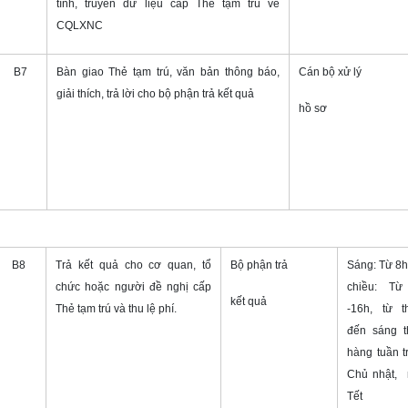
tính, truyền dữ liệu cấp Thẻ tạm trú về
CQLXNC
B7
Bàn giao Thẻ tạm trú, văn bản thông báo,
Cán bộ xử lý
giải thích, trả lời cho bộ phận trả kết quả
hồ sơ
B8
Trả kết quả cho cơ quan, tổ
Bộ phận trả
Sáng: Từ 8h
chức hoặc người đề nghị cấp
chiều: Từ
kết quả
Thẻ tạm trú và thu lệ phí.
-16h, từ 
đến sáng 
hàng tuần t
Chủ nhật, n
Tết