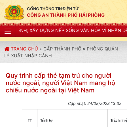
CỔNG THÔNG TIN ĐIỆN TỬ
CÔNG AN THÀNH PHỐ HẢI PHÒNG
ỆNH; XÂY DỰNG NẾP SỐNG VĂN HÓA VÌ NHÂN DÂN PHỤC
TRANG CHỦ
»
CẤP THÀNH PHỐ
»
PHÒNG QUẢN
LÝ XUẤT NHẬP CẢNH
Quy trình cấp thẻ tạm trú cho người
nước ngoài, người Việt Nam mang hộ
chiếu nước ngoài tại Việt Nam
Cập nhật: 24/08/2023 13:32
TT
Trình tự
Trách nhi