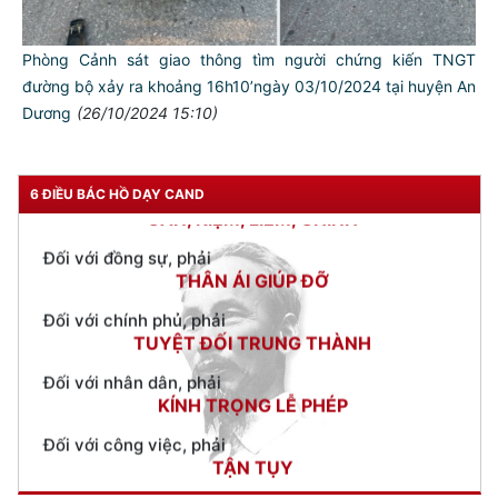
TƯ CÁCH
Phòng Cảnh sát giao thông tìm người chứng kiến TNGT
NGƯỜI CÔNG AN CÁCH MỆNH LÀ:
đường bộ xảy ra khoảng 16h10’ngày 03/10/2024 tại huyện An
Dương
(26/10/2024 15:10)
Đối với tự mình, phải
CẦN, KIỆM, LIÊM, CHÍNH
Đối với đồng sự, phải
6 ĐIỀU BÁC HỒ DẠY CAND
THÂN ÁI GIÚP ĐỠ
Đối với chính phủ, phải
TUYỆT ĐỐI TRUNG THÀNH
Đối với nhân dân, phải
KÍNH TRỌNG LỄ PHÉP
Đối với công việc, phải
TẬN TỤY
Đối với địch, phải
CƯƠNG QUYẾT, KHÔN KHÉO