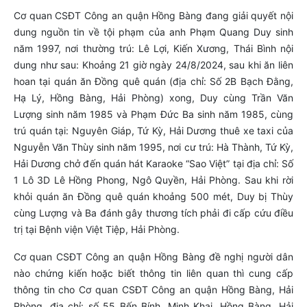
Cơ quan CSĐT Công an quận Hồng Bàng đang giải quyết nội
dung nguồn tin về tội phạm của anh Phạm Quang Duy sinh
năm 1997, nơi thường trú: Lê Lợi, Kiến Xương, Thái Bình nội
dung như sau: Khoảng 21 giờ ngày 24/8/2024, sau khi ăn liên
hoan tại quán ăn Đồng quê quán (địa chỉ: Số 2B Bạch Đằng,
Hạ Lý, Hồng Bàng, Hải Phòng) xong, Duy cùng Trần Văn
Lượng sinh năm 1985 và Phạm Đức Ba sinh năm 1985, cùng
trú quán tại: Nguyên Giáp, Tứ Kỳ, Hải Dương thuê xe taxi của
Nguyễn Văn Thùy sinh năm 1995, nơi cư trú: Hà Thành, Tứ Kỳ,
Hải Dương chở đến quán hát Karaoke “Sao Việt” tại địa chỉ: Số
1 Lô 3D Lê Hồng Phong, Ngô Quyền, Hải Phòng. Sau khi rời
khỏi quán ăn Đồng quê quán khoảng 500 mét, Duy bị Thùy
cùng Lượng và Ba đánh gây thương tích phải đi cấp cứu điều
trị tại Bệnh viện Việt Tiệp, Hải Phòng.
Cơ quan CSĐT Công an quận Hồng Bàng đề nghị người dân
nào chứng kiến hoặc biết thông tin liên quan thì cung cấp
thông tin cho Cơ quan CSĐT Công an quận Hồng Bàng, Hải
Phòng, địa chỉ: số 55 Bến Bính, Minh Khai, Hồng Bàng, Hải