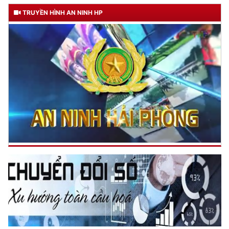
Trích thư Chủ tịch Hồ Chí Minh
gửi Công an Khu XII,
TRUYỀN HÌNH AN NINH HP
ngày 11 tháng 3 năm 1948.