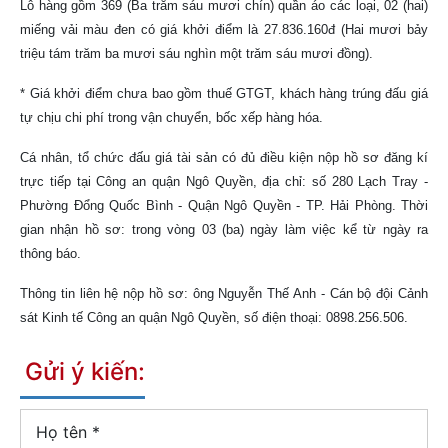
Lô hàng gồm 369 (Ba trăm sáu mươi chín) quần áo các loại, 02 (hai)
miếng vải màu đen có giá khởi điểm là 27.836.160đ (Hai mươi bảy
triệu tám trăm ba mươi sáu nghìn một trăm sáu mươi đồng).
* Giá khởi điểm chưa bao gồm thuế GTGT, khách hàng trúng đấu giá
tự chịu chi phí trong vận chuyển, bốc xếp hàng hóa.
Cá nhân, tổ chức đấu giá tài sản có đủ điều kiện nộp hồ sơ đăng kí
trực tiếp tại Công an quận Ngô Quyền, địa chỉ: số 280 Lạch Tray -
Phường Đổng Quốc Bình - Quận Ngô Quyền - TP. Hải Phòng. Thời
gian nhận hồ sơ: trong vòng 03 (ba) ngày làm việc kể từ ngày ra
thông báo.
Thông tin liên hệ nộp hồ sơ: ông Nguyễn Thế Anh - Cán bộ đội Cảnh
sát Kinh tế Công an quận Ngô Quyền, số điện thoại: 0898.256.506.
Gửi ý kiến:
Họ tên
*