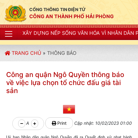
CỔNG THÔNG TIN ĐIỆN TỬ
CÔNG AN THÀNH PHỐ HẢI PHÒNG
 DỰNG NẾP SỐNG VĂN HÓA VÌ NHÂN DÂN PHỤC VỤ"
TRANG CHỦ
»
THÔNG BÁO
Công an quận Ngô Quyền thông báo
về việc lựa chọn tổ chức đấu giá tài
sản
A
Print
Cập nhật: 10/02/2023 01:00
Uỷ ban Nhân dân quận Ngô Quyền đã ra Quyết định xử phạt hành