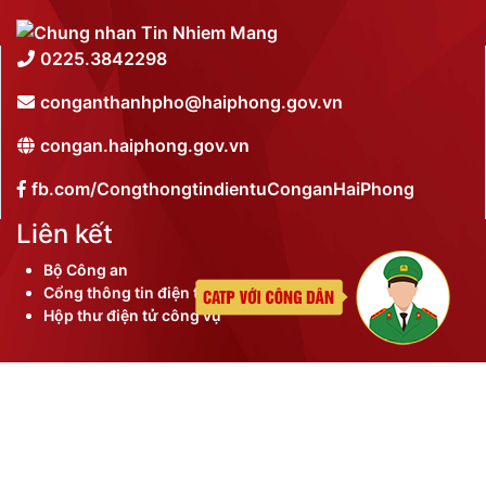
0225.3842298
conganthanhpho@haiphong.gov.vn
congan.haiphong.gov.vn
fb.com/CongthongtindientuConganHaiPhong
Liên kết
Bộ Công an
Cổng thông tin điện tử thành phố
Hộp thư điện tử công vụ
©
2026 Bản quyền nội dung thuộc Công an thành phố
Hải Phòng