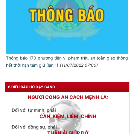
Thông báo 170 phương tiện vi phạm trật, an toàn giao thông
hết thời hạn tạm giữ (lần 1)
(11/07/2022 07:00)
TƯ CÁCH
NGƯỜI CÔNG AN CÁCH MỆNH LÀ:
6 ĐIỀU BÁC HỒ DẠY CAND
Đối với tự mình, phải
CẦN, KIỆM, LIÊM, CHÍNH
Đối với đồng sự, phải
THÂN ÁI GIÚP ĐỠ
Đối với chính phủ, phải
TUYỆT ĐỐI TRUNG THÀNH