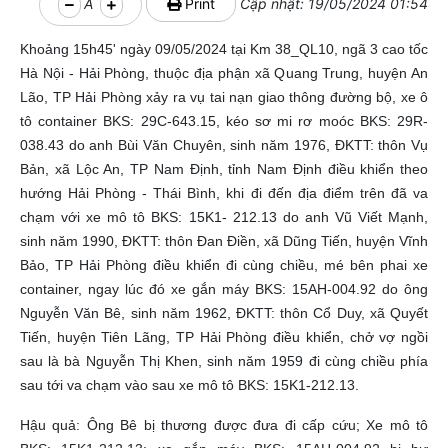
A
Print
Cập nhật: 19/05/2024 01:54
Khoảng 15h45' ngày 09/05/2024 tại Km 38_QL10, ngã 3 cao tốc
Hà Nội - Hải Phòng, thuộc địa phận xã Quang Trung, huyện An
Lão, TP Hải Phòng xảy ra vụ tai nạn giao thông đường bộ, xe ô
tô container BKS: 29C-643.15, kéo sơ mi rơ moóc BKS: 29R-
038.43 do anh Bùi Văn Chuyên, sinh năm 1976, ĐKTT: thôn Vụ
Bản, xã Lộc An, TP Nam Định, tỉnh Nam Định điều khiển theo
hướng Hải Phòng - Thái Bình, khi đi đến địa điểm trên đã va
chạm với xe mô tô BKS: 15K1- 212.13 do anh Vũ Viết Mạnh,
sinh năm 1990, ĐKTT: thôn Đan Điền, xã Dũng Tiến, huyện Vĩnh
Bảo, TP Hải Phòng điều khiển đi cùng chiều, mé bên phai xe
container, ngay lúc đó xe gắn máy BKS: 15AH-004.92 do ông
Nguyễn Văn Bê, sinh năm 1962, ĐKTT: thôn Cổ Duy, xã Quyết
Tiến, huyện Tiên Lãng, TP Hải Phòng điều khiển, chở vợ ngồi
sau là bà Nguyễn Thị Khen, sinh năm 1959 đi cùng chiều phía
sau tới va chạm vào sau xe mô tô BKS: 15K1-212.13.
Hậu quả: Ông Bê bị thương được đưa đi cấp cứu; Xe mô tô