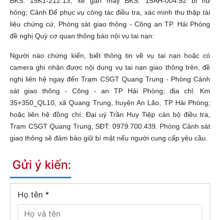
BKS: 15K1-212.13; xe gắn máy BKS: 15AH-004.92 bị hư
hỏng; Cảnh Để phục vụ công tác điều tra, xác minh thu thập tài
liệu chứng cứ, Phòng sát giao thông - Công an TP. Hải Phòng
đề nghị Quý cơ quan thông báo nội vụ tai nạn:
Người nào chứng kiến, biết thông tin về vụ tai nạn hoặc có
camera ghi nhận được nội dung vụ tai nạn giao thông trên, đề
nghị liên hệ ngay đến Trạm CSGT Quang Trung - Phòng Cảnh
sát giao thông - Công - an TP Hải Phòng; địa chỉ: Km
35+350_QL10, xã Quang Trung, huyện An Lão, TP Hải Phòng;
hoặc liên hệ đồng chí: Đại uý Trần Huy Tiệp cán bộ điều tra,
Trạm CSGT Quang Trung, SĐT: 0979.700.439. Phòng Cảnh sát
giao thông sẽ đảm bảo giữ bí mật nếu người cung cấp yêu cầu.
Gửi ý kiến:
Họ tên
*