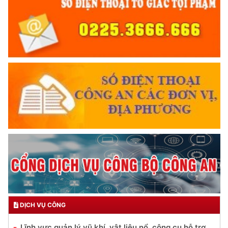
DỊCH VỤ CÔNG
Lĩnh vực quản lý vũ khí, vật liệu nổ, công cụ hỗ trợ