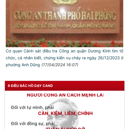
Cơ quan Cảnh sát điều tra Công an quận Dương Kinh tìm tổ
chức, cá nhân biết, chứng kiến vụ cháy ra ngày 26/12/2023 ở
phường Anh Dũng
(17/04/2024 16:07)
TƯ CÁCH
NGƯỜI CÔNG AN CÁCH MỆNH LÀ:
6 ĐIỀU BÁC HỒ DẠY CAND
Đối với tự mình, phải
CẦN, KIỆM, LIÊM, CHÍNH
Đối với đồng sự, phải
THÂN ÁI GIÚP ĐỠ
Đối với chính phủ, phải
TUYỆT ĐỐI TRUNG THÀNH