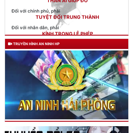
Đối với nhân dân, phải
KÍNH TRỌNG LỄ PHÉP
Đối với công việc, phải
TẬN TỤY
Đối với địch, phải
TRUYỀN HÌNH AN NINH HP
CƯƠNG QUYẾT, KHÔN KHÉO
Trích thư Chủ tịch Hồ Chí Minh
gửi Công an Khu XII,
ngày 11 tháng 3 năm 1948.