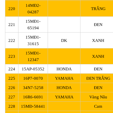
14MĐ2-
220
TRẮNG
04287
15MĐ1-
221
ĐEN
65194
15MĐ1-
222
DK
XANH
31615
15MĐ1-
223
XANH
12347
224
15AP-05352
HONDA
ĐEN
225
16P7-0070
YAMAHA
ĐEN TRẮNG
226
34N7-5258
HONDA
ĐEN
227
16R6-6691
YAMAHA
Vàng Nâu
228
15MĐ-58441
Cam