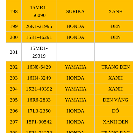
15MĐ1-
198
SURIKA
XANH
56090
199
26K1-21995
HONDA
ĐEN
200
15B1-46291
HONDA
ĐEN
15MĐ1-
201
29319
202
16N8-6429
YAMAHA
TRẮNG ĐEN
203
16H4-3249
HONDA
XANH
204
15B1-49392
YAMAHA
XANH
205
16R6-2833
YAMAHA
ĐEN VÀNG
206
17L3-2350
HONDA
ĐỎ
207
15P1-00542
HONDA
XANH ĐEN
208
15B1-21273
HONDA
TRẮNG BẠC