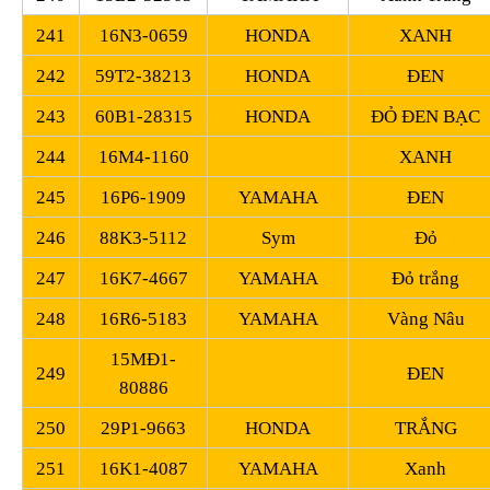
241
16N3-0659
HONDA
XANH
242
59T2-38213
HONDA
ĐEN
243
60B1-28315
HONDA
ĐỎ ĐEN BẠC
244
16M4-1160
XANH
245
16P6-1909
YAMAHA
ĐEN
246
88K3-5112
Sym
Đỏ
247
16K7-4667
YAMAHA
Đỏ trắng
248
16R6-5183
YAMAHA
Vàng Nâu
15MĐ1-
249
ĐEN
80886
250
29P1-9663
HONDA
TRẮNG
251
16K1-4087
YAMAHA
Xanh