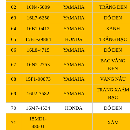
62
16N4-5809
YAMAHA
TRẮNG ĐEN
63
16L7-6258
YAMAHA
ĐỎ ĐEN
64
16B1-0412
YAMAHA
XANH
65
15B1-29884
HONDA
TRẮNG BẠC
66
16L8-4715
YAMAHA
ĐỎ ĐEN
BẠC VÀNG
67
16N2-2753
YAMAHA
ĐEN
68
15F1-00873
YAMAHA
VÀNG NÂU
TRẮNG XAÁM
69
16P2-7582
YAMAHA
BẠC
70
16M7-4534
HONDA
ĐỎ ĐEN
15MĐ1-
71
XÁM
48601