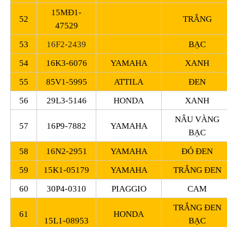
15MĐ1-
52
TRẮNG
47529
53
16F2-2439
BẠC
54
16K3-6076
YAMAHA
XANH
55
85V1-5995
ATTILA
ĐEN
56
29L3-5146
HONDA
XANH
NÂU VÀNG
57
16P9-7882
YAMAHA
BẠC
58
16N2-2951
YAMAHA
ĐỎ ĐEN
59
15K1-05179
YAMAHA
TRẮNG ĐEN
60
30P4-0310
PIAGGIO
CAM
TRẮNG ĐEN
61
HONDA
15L1-08953
BẠC