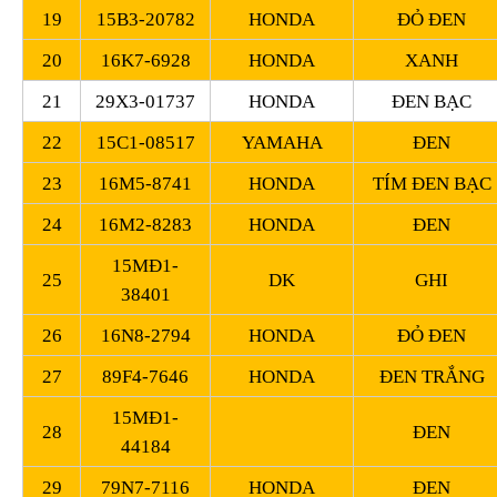
19
15B3-20782
HONDA
ĐỎ ĐEN
20
16K7-6928
HONDA
XANH
21
29X3-01737
HONDA
ĐEN BẠC
22
15C1-08517
YAMAHA
ĐEN
23
16M5-8741
HONDA
TÍM ĐEN BẠC
24
16M2-8283
HONDA
ĐEN
15MĐ1-
25
DK
GHI
38401
26
16N8-2794
HONDA
ĐỎ ĐEN
27
89F4-7646
HONDA
ĐEN TRẮNG
15MĐ1-
28
ĐEN
44184
29
79N7-7116
HONDA
ĐEN