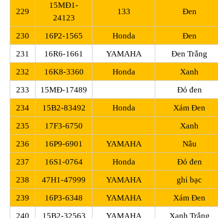
15MĐ1-
229
133
Đen
24123
230
16P2-1565
Honda
Đen
231
16R6-1661
YAMAHA
Đen Trắng
232
16K8-3360
Honda
Xanh
233
15MĐ-17489
Đỏ đen
234
15B2-83492
Honda
Xám Đen
235
17F3-6750
Xanh
236
16P9-6901
YAMAHA
Nâu
237
16S1-0764
Honda
Đỏ đen
238
47H1-47999
YAMAHA
ghi bạc
239
16P3-6348
YAMAHA
Xám Đen
240
15B2-32563
YAMAHA
Xanh Trắng