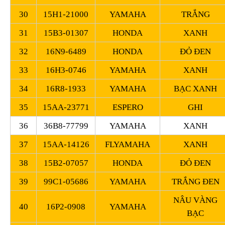
30
15H1-21000
YAMAHA
TRẮNG
31
15B3-01307
HONDA
XANH
32
16N9-6489
HONDA
ĐỎ ĐEN
33
16H3-0746
YAMAHA
XANH
34
16R8-1933
YAMAHA
BẠC XANH
35
15AA-23771
ESPERO
GHI
36
36B8-77799
YAMAHA
XANH
37
15AA-14126
FLYAMAHA
XANH
38
15B2-07057
HONDA
ĐỎ ĐEN
39
99C1-05686
YAMAHA
TRẮNG ĐEN
NÂU VÀNG
40
16P2-0908
YAMAHA
BẠC