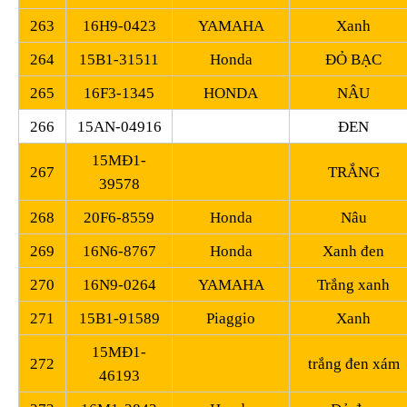
263
16H9-0423
YAMAHA
Xanh
264
15B1-31511
Honda
ĐỎ BẠC
265
16F3-1345
HONDA
NÂU
266
15AN-04916
ĐEN
15MĐ1-
267
TRẮNG
39578
268
20F6-8559
Honda
Nâu
269
16N6-8767
Honda
Xanh đen
270
16N9-0264
YAMAHA
Trắng xanh
271
15B1-91589
Piaggio
Xanh
15MĐ1-
272
trắng đen xám
46193