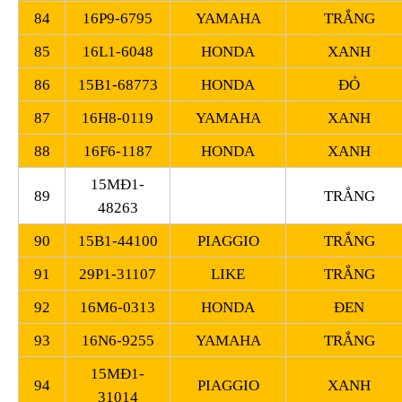
84
16P9-6795
YAMAHA
TRẮNG
85
16L1-6048
HONDA
XANH
86
15B1-68773
HONDA
ĐỎ
87
16H8-0119
YAMAHA
XANH
88
16F6-1187
HONDA
XANH
15MĐ1-
89
TRẮNG
48263
90
15B1-44100
PIAGGIO
TRẮNG
91
29P1-31107
LIKE
TRẮNG
92
16M6-0313
HONDA
ĐEN
93
16N6-9255
YAMAHA
TRẮNG
15MĐ1-
94
PIAGGIO
XANH
31014