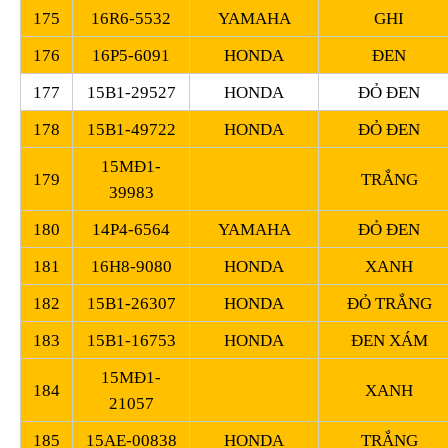
175
16R6-5532
YAMAHA
GHI
176
16P5-6091
HONDA
ĐEN
177
15B1-29527
HONDA
ĐỎ ĐEN
178
15B1-49722
HONDA
ĐỎ ĐEN
15MĐ1-
179
TRẮNG
39983
180
14P4-6564
YAMAHA
ĐỎ ĐEN
181
16H8-9080
HONDA
XANH
182
15B1-26307
HONDA
ĐỎ TRẮNG
183
15B1-16753
HONDA
ĐEN XÁM
15MĐ1-
184
XANH
21057
185
15AE-00838
HONDA
TRẮNG