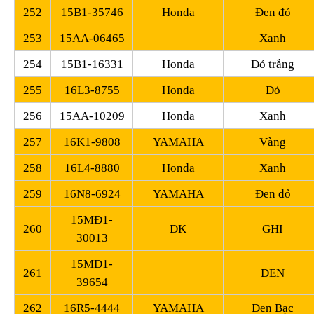
252
15B1-35746
Honda
Đen đỏ
253
15AA-06465
Xanh
254
15B1-16331
Honda
Đỏ trắng
255
16L3-8755
Honda
Đỏ
256
15AA-10209
Honda
Xanh
257
16K1-9808
YAMAHA
Vàng
258
16L4-8880
Honda
Xanh
259
16N8-6924
YAMAHA
Đen đỏ
15MĐ1-
260
DK
GHI
30013
15MĐ1-
261
ĐEN
39654
262
16R5-4444
YAMAHA
Đen Bạc