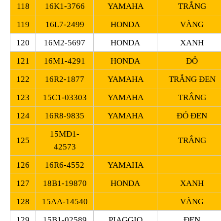
118
16K1-3766
YAMAHA
TRẮNG
119
16L7-2499
HONDA
VÀNG
120
16M2-5697
HONDA
XANH
121
16M1-4291
HONDA
ĐỎ
122
16R2-1877
YAMAHA
TRẮNG ĐEN
123
15C1-03303
YAMAHA
TRẮNG
124
16R8-9835
YAMAHA
ĐỎ ĐEN
15MĐ1-
125
TRẮNG
42573
126
16R6-4552
YAMAHA
127
18B1-19870
HONDA
XANH
128
15AA-14540
VÀNG
129
15B1-02589
PIAGGIO
ĐEN