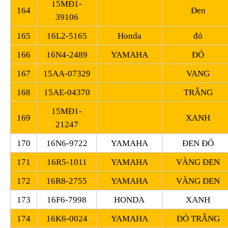
15MĐ1-
164
Đen
39106
165
16L2-5165
Honda
đỏ
166
16N4-2489
YAMAHA
ĐỎ
167
15AA-07329
VANG
168
15AE-04370
TRẮNG
15MĐ1-
169
XANH
21247
170
16N6-9722
YAMAHA
ĐEN ĐỎ
171
16R5-1011
YAMAHA
VÀNG ĐEN
172
16R8-2755
YAMAHA
VÀNG ĐEN
173
16F6-7998
HONDA
XANH
174
16K6-0024
YAMAHA
ĐỎ TRẮNG