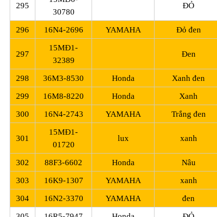
295
ĐỎ
30780
296
16N4-2696
YAMAHA
Đỏ đen
15MĐ1-
297
Đen
32389
298
36M3-8530
Honda
Xanh đen
299
16M8-8220
Honda
Xanh
300
16N4-2743
YAMAHA
Trắng đen
15MĐ1-
301
lux
xanh
01720
302
88F3-6602
Honda
Nâu
303
16K9-1307
YAMAHA
xanh
304
16N2-3370
YAMAHA
đen
305
16R5-7947
Honda
ĐỎ