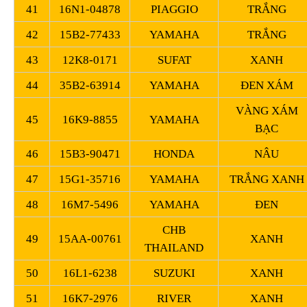
41
16N1-04878
PIAGGIO
TRẮNG
42
15B2-77433
YAMAHA
TRẮNG
43
12K8-0171
SUFAT
XANH
44
35B2-63914
YAMAHA
ĐEN XÁM
VÀNG XÁM
45
16K9-8855
YAMAHA
BẠC
46
15B3-90471
HONDA
NÂU
47
15G1-35716
YAMAHA
TRẮNG XANH
48
16M7-5496
YAMAHA
ĐEN
CHB
49
15AA-00761
XANH
THAILAND
50
16L1-6238
SUZUKI
XANH
51
16K7-2976
RIVER
XANH