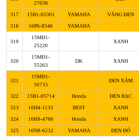
27658
317
15B1-05301
YAMAHA
VÀNG ĐEN
318
16P6-8546
YAMAHA
15MĐ1-
319
XANH
25220
15MĐ1-
320
DK
XANH
55263
15MĐ1-
321
ĐEN XÁM
50733
322
15B1-05714
Honda
ĐEN BẠC
323
16H4-1133
BEST
XANH
324
16H9-4760
Honda
XANH
325
16N8-6232
YAMAHA
ĐEN ĐỎ