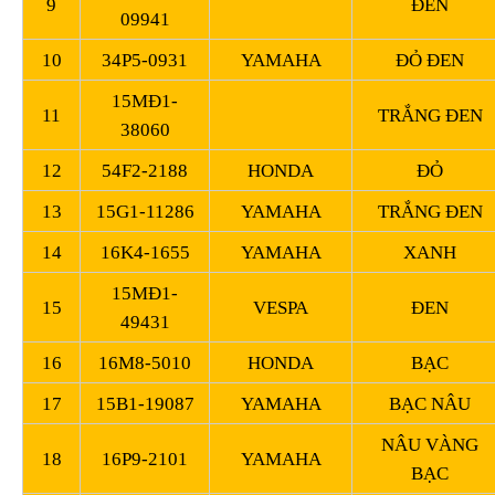
9
ĐEN
09941
10
34P5-0931
YAMAHA
ĐỎ ĐEN
15MĐ1-
11
TRẮNG ĐEN
38060
12
54F2-2188
HONDA
ĐỎ
13
15G1-11286
YAMAHA
TRẮNG ĐEN
14
16K4-1655
YAMAHA
XANH
15MĐ1-
15
VESPA
ĐEN
49431
16
16M8-5010
HONDA
BẠC
17
15B1-19087
YAMAHA
BẠC NÂU
NÂU VÀNG
18
16P9-2101
YAMAHA
BẠC