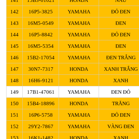
141
15B3-01021
HONDA
NÂU
142
16P5-3825
YAMAHA
ĐỎ ĐEN
143
16M5-0549
YAMAHA
ĐEN
144
16P5-8842
YAMAHA
ĐỎ ĐEN
145
16M5-5354
YAMAHA
ĐEN
146
15B2-17054
YAMAHA
ĐEN TRẮNG
147
30N7-7317
HONDA
XANH TRẮNG
148
16H6-9121
HONDA
XANH
149
17B1-47061
YAMAHA
ĐEN ĐỎ
150
15B4-18896
HONDA
TRĂNG
151
16P6-5758
YAMAHA
ĐỎ ĐEN
152
29Y2-7867
YAMAHA
VÀNG ĐEN
153
16K1-1482
HONDA
XANH