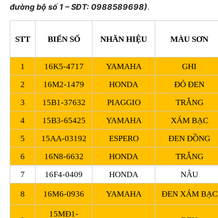
đường bộ số 1 – SĐT: 0988589698)
.
STT
BIỂN SỐ
NHÃN HIỆU
MÀU SƠN
1
16K5-4717
YAMAHA
GHI
2
16M2-1479
HONDA
ĐỎ ĐEN
3
15B1-37632
PIAGGIO
TRẮNG
4
15B3-65425
YAMAHA
XÁM BẠC
5
15AA-03192
ESPERO
ĐEN ĐỒNG
6
16N8-6632
HONDA
TRẮNG
7
16F4-0409
HONDA
NÂU
8
16M6-0936
YAMAHA
ĐEN XÁM BẠC
15MĐ1-