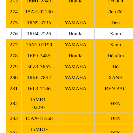
273
16M1-2843
Honda
Đỏ đen
274
15AH-02130
đen đỏ
275
16N9-3735
YAMAHA
Đen
276
16H4-2226
Honda
Xanh
277
15N1-01190
YAMAHA
Xanh
278
16P9-7485
Honda
Đỏ xám
279
30Z3-3653
YAMAHA
Đỏ
280
16K6-7852
YAMAHA
XANH
281
16L3-7186
YAMAHA
ĐEN BẠC
15MĐ1-
282
ĐEN
02297
283
15AA-15568
ĐEN
15MĐ1-