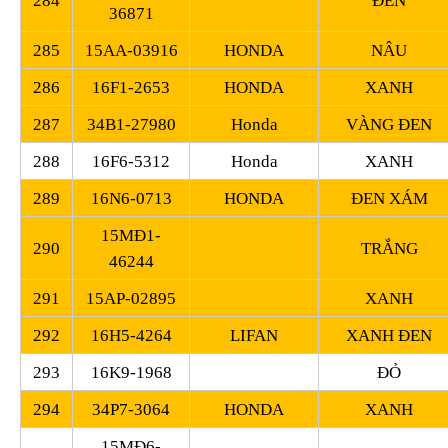
284
ĐEN
36871
285
15AA-03916
HONDA
NÂU
286
16F1-2653
HONDA
XANH
287
34B1-27980
Honda
VÀNG ĐEN
288
16F6-5312
Honda
XANH
289
16N6-0713
HONDA
ĐEN XÁM
15MĐ1-
290
TRẮNG
46244
291
15AP-02895
XANH
292
16H5-4264
LIFAN
XANH ĐEN
293
16K9-1968
ĐỎ
294
34P7-3064
HONDA
XANH
15MĐ6-