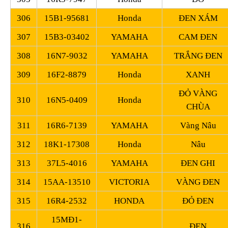
306
15B1-95681
Honda
ĐEN XÁM
307
15B3-03402
YAMAHA
CAM ĐEN
308
16N7-9032
YAMAHA
TRẮNG ĐEN
309
16F2-8879
Honda
XANH
ĐỎ VÀNG
310
16N5-0409
Honda
CHÙA
311
16R6-7139
YAMAHA
Vàng Nâu
312
18K1-17308
Honda
Nâu
313
37L5-4016
YAMAHA
ĐEN GHI
314
15AA-13510
VICTORIA
VÀNG ĐEN
315
16R4-2532
HONDA
ĐỎ ĐEN
15MĐ1-
316
ĐEN