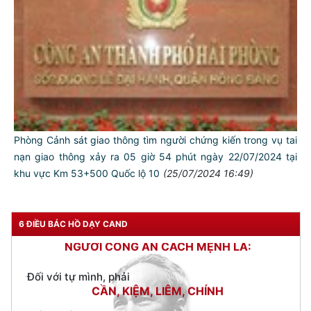
Phòng Cảnh sát giao thông tìm người chứng kiến trong vụ tai
nạn giao thông xảy ra 05 giờ 54 phút ngày 22/07/2024 tại
khu vực Km 53+500 Quốc lộ 10
(25/07/2024 16:49)
TƯ CÁCH
NGƯỜI CÔNG AN CÁCH MỆNH LÀ:
6 ĐIỀU BÁC HỒ DẠY CAND
Đối với tự mình, phải
CẦN, KIỆM, LIÊM, CHÍNH
Đối với đồng sự, phải
THÂN ÁI GIÚP ĐỠ
Đối với chính phủ, phải