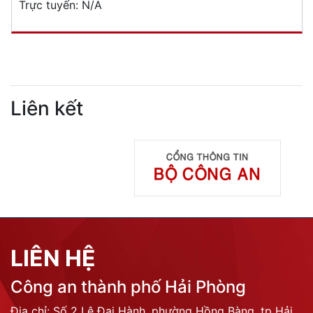
Trực tuyến:
N/A
Liên kết
LIÊN HỆ
Công an thành phố Hải Phòng
Địa chỉ: Số 2 Lê Đại Hành, phường Hồng Bàng, tp Hải