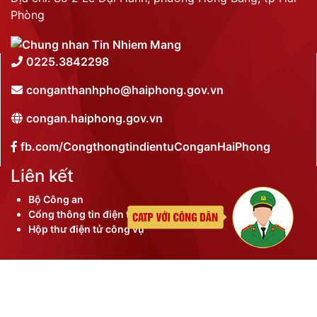
Phòng
0225.3842298
conganthanhpho@haiphong.gov.vn
congan.haiphong.gov.vn
fb.com/CongthongtindientuConganHaiPhong
Liên kết
Bộ Công an
Cổng thông tin điện tử thành phố
Hộp thư điện tử công vụ
©
2026 Bản quyền nội dung thuộc Công an thành phố
Hải Phòng