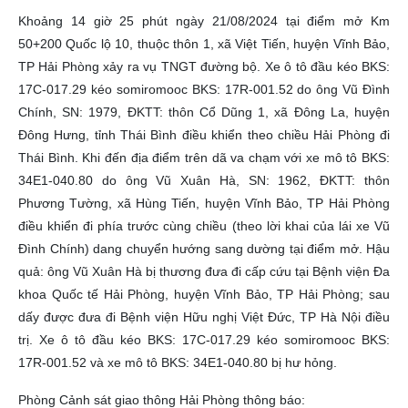
Khoảng 14 giờ 25 phút ngày 21/08/2024 tại điểm mở Km
50+200 Quốc lộ 10, thuộc thôn 1, xã Việt Tiến, huyện Vĩnh Bảo,
TP Hải Phòng xảy ra vụ TNGT đường bộ. Xe ô tô đầu kéo BKS:
17C-017.29 kéo somiromooc BKS: 17R-001.52 do ông Vũ Đình
Chính, SN: 1979, ĐKTT: thôn Cổ Dũng 1, xã Đông La, huyện
Đông Hưng, tỉnh Thái Bình điều khiển theo chiều Hải Phòng đi
Thái Bình. Khi đến địa điểm trên dã va chạm với xe mô tô BKS:
34E1-040.80 do ông Vũ Xuân Hà, SN: 1962, ĐKTT: thôn
Phương Tường, xã Hùng Tiến, huyện Vĩnh Bảo, TP Hải Phòng
điều khiển đi phía trước cùng chiều (theo lời khai của lái xe Vũ
Đình Chính) dang chuyển hướng sang dường tại điểm mở. Hậu
quả: ông Vũ Xuân Hà bị thương đưa đi cấp cứu tại Bệnh viện Đa
khoa Quốc tế Hải Phòng, huyện Vĩnh Bảo, TP Hải Phòng; sau
dấy được đưa đi Bệnh viện Hữu nghị Việt Đức, TP Hà Nội điều
trị. Xe ô tô đầu kéo BKS: 17C-017.29 kéo somiromooc BKS:
17R-001.52 và xe mô tô BKS: 34E1-040.80 bị hư hỏng.
Phòng Cảnh sát giao thông Hải Phòng thông báo: