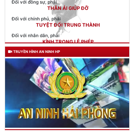
TUYỆT ĐỐI TRUNG THÀNH
Đối với nhân dân, phải
KÍNH TRỌNG LỄ PHÉP
Đối với công việc, phải
TẬN TỤY
Đối với địch, phải
TRUYỀN HÌNH AN NINH HP
CƯƠNG QUYẾT, KHÔN KHÉO
Trích thư Chủ tịch Hồ Chí Minh
gửi Công an Khu XII,
ngày 11 tháng 3 năm 1948.