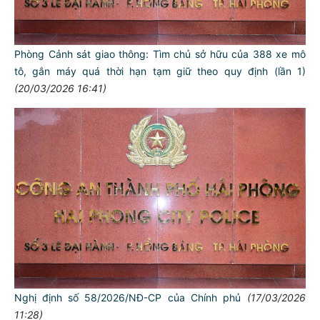
Phòng Cảnh sát giao thông: Tìm chủ sở hữu của 388 xe mô
tô, gắn máy quá thời hạn tạm giữ theo quy định (lần 1)
(20/03/2026 16:41)
TƯ CÁCH
NGƯỜI CÔNG AN CÁCH MỆNH LÀ:
Đối với tự mình, phải
Nghị định số 58/2026/NĐ-CP của Chính phủ
(17/03/2026
CẦN, KIỆM, LIÊM, CHÍNH
11:28)