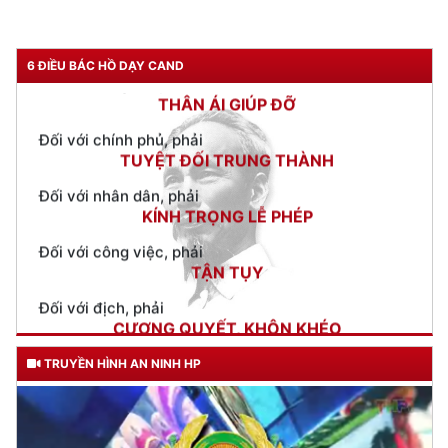
Đối với đồng sự, phải
THÂN ÁI GIÚP ĐỠ
6 ĐIỀU BÁC HỒ DẠY CAND
Đối với chính phủ, phải
TUYỆT ĐỐI TRUNG THÀNH
Đối với nhân dân, phải
KÍNH TRỌNG LỄ PHÉP
Đối với công việc, phải
TẬN TỤY
Đối với địch, phải
CƯƠNG QUYẾT, KHÔN KHÉO
Trích thư Chủ tịch Hồ Chí Minh
gửi Công an Khu XII,
ngày 11 tháng 3 năm 1948.
TRUYỀN HÌNH AN NINH HP