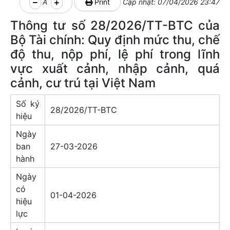
A
Print
Cập nhật: 07/04/2026 23:47
Thông tư số 28/2026/TT-BTC của
Bộ Tài chính: Quy định mức thu, chế
độ thu, nộp phí, lệ phí trong lĩnh
vực xuất cảnh, nhập cảnh, quá
cảnh, cư trú tại Việt Nam
Số ký
28/2026/TT-BTC
hiệu
Ngày
ban
27-03-2026
hành
Ngày
có
01-04-2026
hiệu
lực