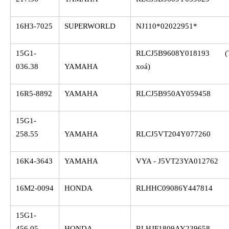
16H3-7025
SUPERWORLD
NJ110*02022951*
15G1-
RLCJ5B9608Y018193 (
036.38
YAMAHA
xoá)
16R5-8892
YAMAHA
RLCJ5B950AY059458
15G1-
258.55
YAMAHA
RLCJ5VT204Y077260
16K4-3643
YAMAHA
VYA - J5VT23YA012762
16M2-0094
HONDA
RLHHC09086Y447814
15G1-
456.05
HONDA
RLHJF1809AY239658