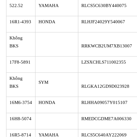
522.52
YAMAHA
RLCS5C630BY440075
16R1-4393
HONDA
RLHJF24029Y540067
Không
BKS
RRKWCB2UM7XB13007
17F8-5891
LZSXCHLS711002355
Không
SYM
BKS
RLGKA12GD9D023928
16M6-3754
HONDA
RLHHA09057Y015107
16H8-5074
RMEDCGDME7A006330
16R5-8714
YAMAHA
RLCS5C640AY222069