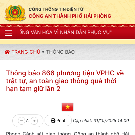
CỔNG THÔNG TIN ĐIỆN TỬ
CÔNG AN THÀNH PHỐ HẢI PHÒNG
VĂN HÓA VÌ NHÂN DÂN PHỤC VỤ"
TRANG CHỦ
»
THÔNG BÁO
Thông báo 866 phương tiện VPHC về
trật tự, an toàn giao thông quá thời
hạn tạm giữ lần 2
A
Print
Cập nhật: 31/10/2025 14:00
Phòng Cảnh sát giao thông, Công an thành phố Hải