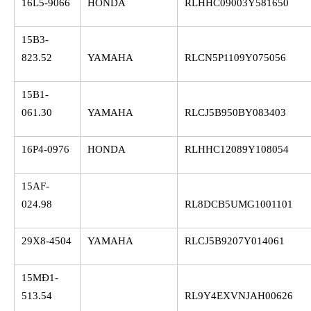
16L5-9066
HONDA
RLHHC09003Y581650
15B3-
823.52
YAMAHA
RLCN5P1109Y075056
15B1-
061.30
YAMAHA
RLCJ5B950BY083403
16P4-0976
HONDA
RLHHC12089Y108054
15AF-
024.98
RL8DCB5UMG1001101
29X8-4504
YAMAHA
RLCJ5B9207Y014061
15MĐ1-
513.54
RL9Y4EXVNJAH00626