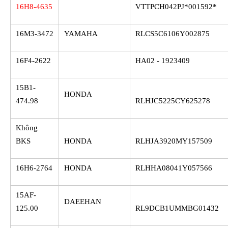
16H8-4635
VTTPCH042PJ*001592*
16M3-3472
YAMAHA
RLCS5C6106Y002875
16F4-2622
HA02 - 1923409
15B1-
HONDA
474.98
RLHJC5225CY625278
Không
BKS
HONDA
RLHJA3920MY157509
16H6-2764
HONDA
RLHHA08041Y057566
15AF-
DAEEHAN
125.00
RL9DCB1UMMBG01432