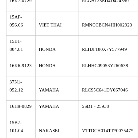
16K7-0729
RLGH125ED4D424550
15AF-
056.06
VIET THAI
RMNCCBCN4HH002920
15B1-
804.81
HONDA
RLHJF180X7Y577949
16K6-9123
HONDA
RLHHC09053Y260638
37N1-
052.12
YAMAHA
RLCS5C641DY067046
16H9-0829
YAMAHA
5SD1 - 25938
15B2-
101.04
NAKASEI
VTTDCH014TT*007547*