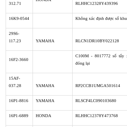
312.71
RLHHC12328Y439396
16K9-0544
Không xác định được số kh
29S6-
117.23
YAMAHA
RLCN1DR10BY022128
C100M - 8017772 số tẩy 
16F2-3660
đóng lại
15AF-
037.28
YAMAHA
RP2CCB1UMGA501614
16P1-8816
YAMAHA
RLSCF4LC090103680
16P1-6889
HONDA
RLHHC12378Y473768