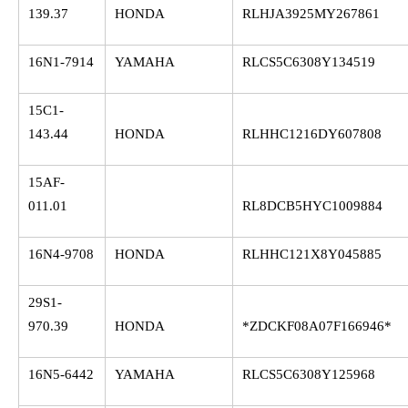
139.37
HONDA
RLHJA3925MY267861
16N1-7914
YAMAHA
RLCS5C6308Y134519
15C1-
143.44
HONDA
RLHHC1216DY607808
15AF-
011.01
RL8DCB5HYC1009884
16N4-9708
HONDA
RLHHC121X8Y045885
29S1-
970.39
HONDA
*ZDCKF08A07F166946*
16N5-6442
YAMAHA
RLCS5C6308Y125968