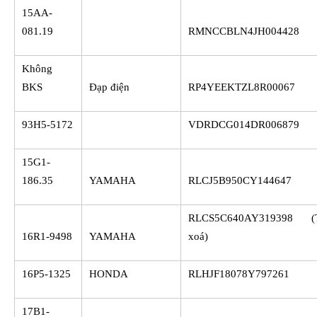
15AA-
081.19
RMNCCBLN4JH004428
Không
BKS
Đạp điện
RP4YEEKTZL8R00067
93H5-5172
VDRDCG014DR006879
15G1-
186.35
YAMAHA
RLCJ5B950CY144647
RLCS5C640AY319398 (
16R1-9498
YAMAHA
xoá)
16P5-1325
HONDA
RLHJF18078Y797261
17B1-