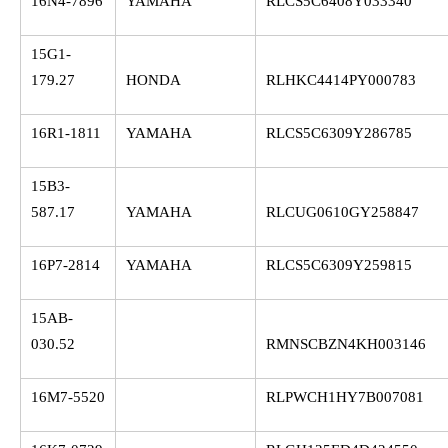
16N4-7896
YAMAHA
RLCS5C6408Y033340
15G1-
179.27
HONDA
RLHKC4414PY000783
16R1-1811
YAMAHA
RLCS5C6309Y286785
15B3-
587.17
YAMAHA
RLCUG0610GY258847
16P7-2814
YAMAHA
RLCS5C6309Y259815
15AB-
030.52
RMNSCBZN4KH003146
16M7-5520
RLPWCH1HY7B007081