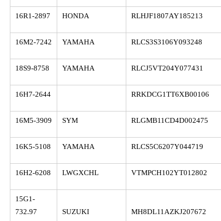
16R1-2897
HONDA
RLHJF1807AY185213
16M2-7242
YAMAHA
RLCS3S3106Y093248
18S9-8758
YAMAHA
RLCJ5VT204Y077431
16H7-2644
RRKDCG1TT6XB00106
16M5-3909
SYM
RLGMB11CD4D002475
16K5-5108
YAMAHA
RLCS5C6207Y044719
16H2-6208
LWGXCHL
VTMPCH102YT012802
15G1-
732.97
SUZUKI
MH8DL11AZKJ207672