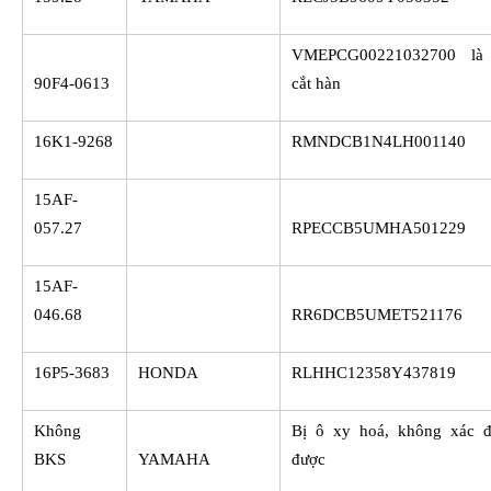
VMEPCG00221032700 là
90F4-0613
cắt hàn
16K1-9268
RMNDCB1N4LH001140
15AF-
057.27
RPECCB5UMHA501229
15AF-
046.68
RR6DCB5UMET521176
16P5-3683
HONDA
RLHHC12358Y437819
Không
Bị ô xy hoá, không xác đ
BKS
YAMAHA
được