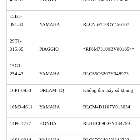
15B1-
391.33
YAMAHA
RLCN5P110CY456107
29T1-
015.85
PIAGGIO
*RP8M73100BV001854*
15G1-
254.43
YAMAHA
RLCS5C6207Y048973
16P1-8933
DREAM-TQ
Không tìm thấy số khung
16M9-4611
YAMAHA
RLCM4D1107Y013634
14P6-4777
HONDA
RLHHC09007Y334750