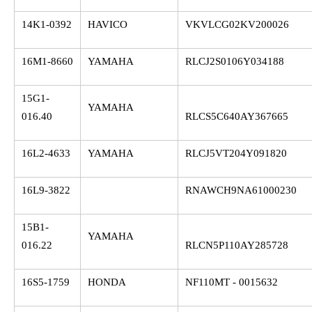
14K1-0392
HAVICO
VKVLCG02KV200026
16M1-8660
YAMAHA
RLCJ2S0106Y034188
15G1-
YAMAHA
016.40
RLCS5C640AY367665
16L2-4633
YAMAHA
RLCJ5VT204Y091820
16L9-3822
RNAWCH9NA61000230
15B1-
YAMAHA
016.22
RLCN5P110AY285728
16S5-1759
HONDA
NF110MT - 0015632