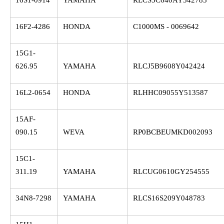
16S1-0914
YAMAHA
RLCS5C640AY342783
16F2-4286
HONDA
C1000MS - 0069642
15G1-
626.95
YAMAHA
RLCJ5B9608Y042424
16L2-0654
HONDA
RLHHC09055Y513587
15AF-
090.15
WEVA
RP0BCBEUMKD002093
15C1-
311.19
YAMAHA
RLCUG0610GY254555
34N8-7298
YAMAHA
RLCS16S209Y048783