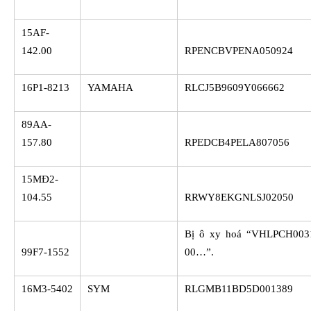
15AF-
142.00
RPENCBVPENA050924
16P1-8213
YAMAHA
RLCJ5B9609Y066662
89AA-
157.80
RPEDCB4PELA807056
15MĐ2-
104.55
RRWY8EKGNLSJ02050
Bị ô xy hoá “VHLPCH00
99F7-1552
00…”.
16M3-5402
SYM
RLGMB11BD5D001389