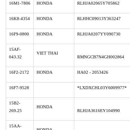
16M1-7806
HONDA
RLHJA02065Y705862
16K8-4354
HONDA
RLHHC09013Y363247
16F9-0800
HONDA
RLHJA0207YY090730
15AF-
VIET THAI
043.32
RMNGCB7N4GH002864
16F2-2172
HONDA
HA02 - 2053426
16F7-9528
*LXDXCHL03Y6009977*
15B2-
HONDA
269.25
RLHJA3616EY104990
15AA-
HONDA