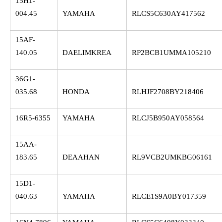
15H1-
004.45
YAMAHA
RLCS5C630AY417562
15AF-
140.05
DAELIMKREA
RP2BCB1UMMA105210
36G1-
035.68
HONDA
RLHJF2708BY218406
16R5-6355
YAMAHA
RLCJ5B950AY058564
15AA-
183.65
DEAAHAN
RL9VCB2UMKBG06161
15D1-
040.63
YAMAHA
RLCE1S9A0BY017359