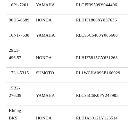
16P1-7201
YAMAHA
RLCJ5B9509Y044406
90H6-8689
HONDA
RLHJF18068Y837636
16N1-7538
YAMAHA
RLCS5C6408Y066608
29L1-
496.57
HONDA
RLHJF5815GY631268
17L1-5315
SUMOTO
RL1WCHA096B166929
15B2-
276.39
YAMAHA
RLCS5C6K0FY247903
Không
BKS
HONDA
RLHJA3912LY123514