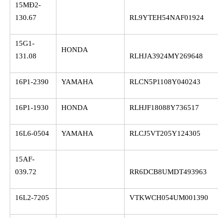
15MĐ2-
130.67
RL9YTEH54NAF01924
15G1-
HONDA
131.08
RLHJA3924MY269648
16P1-2390
YAMAHA
RLCN5P1108Y040243
16P1-1930
HONDA
RLHJF18088Y736517
16L6-0504
YAMAHA
RLCJ5VT205Y124305
15AF-
039.72
RR6DCB8UMDT493963
16L2-7205
VTKWCH054UM001390