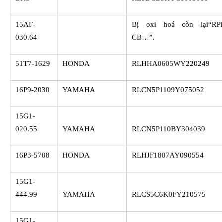
15AF-
Bị oxi hoá còn lại“R
030.64
CB…”.
51T7-1629
HONDA
RLHHA0605WY220249
16P9-2030
YAMAHA
RLCN5P1109Y075052
15G1-
020.55
YAMAHA
RLCN5P110BY304039
16P3-5708
HONDA
RLHJF1807AY090554
15G1-
444.99
YAMAHA
RLCS5C6K0FY210575
15G1-