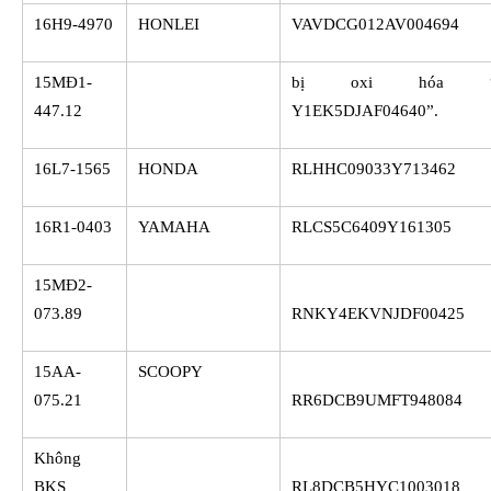
16H9-4970
HONLEI
VAVDCG012AV004694
15MĐ1-
bị oxi hóa 
447.12
Y1EK5DJAF04640”.
16L7-1565
HONDA
RLHHC09033Y713462
16R1-0403
YAMAHA
RLCS5C6409Y161305
15MĐ2-
073.89
RNKY4EKVNJDF00425
15AA-
SCOOPY
075.21
RR6DCB9UMFT948084
Không
BKS
RL8DCB5HYC1003018