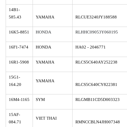
14B1-
585.43
YAMAHA
RLCUE3240JY188588
16K5-8851
HONDA
RLHHC09053Y060195
16F1-7474
HONDA
HA02 - 2046771
16R1-5908
YAMAHA
RLCS5C640AY252238
15G1-
YAMAHA
164.20
RLCS5C640CY822381
16M4-1165
SYM
RLGMB11CD5D003323
15AF-
VIET THAI
084.71
RMNCCBLN4JH007348