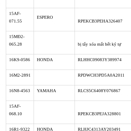
15AF-
ESPERO
071.55
RPEKCB3PEHA326407
15MĐ2-
065.28
bị tẩy xóa mất hết ký tự
16K9-0586
HONDA
RLHHC09083Y389974
16M2-2891
RPDWCH3PD5A0A2011
16N8-4563
YAMAHA
RLCS5C6408Y076867
15AF-
068.10
RPEKCB3PEJA328801
16R1-9322
HONDA
RLHJC4313AY203491