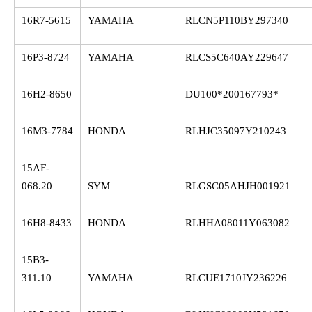
16R7-5615
YAMAHA
RLCN5P110BY297340
16P3-8724
YAMAHA
RLCS5C640AY229647
16H2-8650
DU100*200167793*
16M3-7784
HONDA
RLHJC35097Y210243
15AF-
068.20
SYM
RLGSC05AHJH001921
16H8-8433
HONDA
RLHHA08011Y063082
15B3-
311.10
YAMAHA
RLCUE1710JY236226