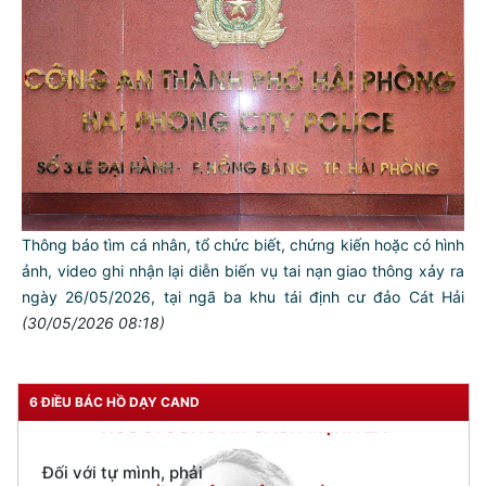
Thông báo tìm cá nhân, tổ chức biết, chứng kiến hoặc có hình
ảnh, video ghi nhận lại diễn biến vụ tai nạn giao thông xảy ra
ngày 26/05/2026, tại ngã ba khu tái định cư đảo Cát Hải
(30/05/2026 08:18)
TƯ CÁCH
NGƯỜI CÔNG AN CÁCH MỆNH LÀ:
Đối với tự mình, phải
6 ĐIỀU BÁC HỒ DẠY CAND
CẦN, KIỆM, LIÊM, CHÍNH
Đối với đồng sự, phải
THÂN ÁI GIÚP ĐỠ