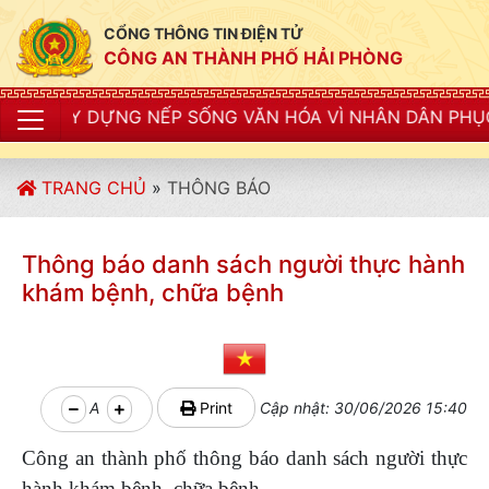
CỔNG THÔNG TIN ĐIỆN TỬ
CÔNG AN THÀNH PHỐ HẢI PHÒNG
NẾP SỐNG VĂN HÓA VÌ NHÂN DÂN PHỤC VỤ"
TRANG CHỦ
»
THÔNG BÁO
Thông báo danh sách người thực hành
khám bệnh, chữa bệnh
A
Print
Cập nhật: 30/06/2026 15:40
Công an thành phố thông báo danh sách người thực
hành khám bệnh, chữa bệnh