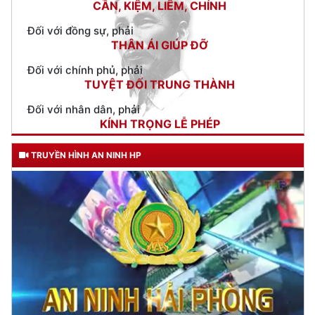
Đối với chính phủ, phải
TUYỆT ĐỐI TRUNG THÀNH
Đối với nhân dân, phải
KÍNH TRỌNG LỄ PHÉP
Đối với công việc, phải
TẬN TỤY
Đối với địch, phải
CƯƠNG QUYẾT, KHÔN KHÉO
TRUYỀN HÌNH AN NINH HP
Trích thư Chủ tịch Hồ Chí Minh
gửi Công an Khu XII,
ngày 11 tháng 3 năm 1948.