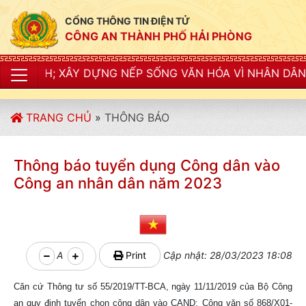
CỔNG THÔNG TIN ĐIỆN TỬ
CÔNG AN THÀNH PHỐ HẢI PHÒNG
 DỰNG NẾP SỐNG VĂN HÓA VÌ NHÂN DÂN PHỤC VỤ"
TRANG CHỦ
»
THÔNG BÁO
Thông báo tuyển dụng Công dân vào
Công an nhân dân năm 2023
A
Print
Cập nhật: 28/03/2023 18:08
Căn cứ Thông tư số 55/2019/TT-BCA, ngày 11/11/2019 của Bộ Công
an quy định tuyển chọn công dân vào CAND; Công văn số 868/X01-