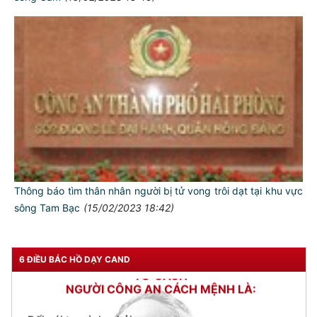
Thông báo tìm thân nhân người bị tử vong trôi dạt tại khu vực
sông Tam Bạc
(15/02/2023 18:42)
TƯ CÁCH
NGƯỜI CÔNG AN CÁCH MỆNH LÀ:
6 ĐIỀU BÁC HỒ DẠY CAND
Đối với tự mình, phải
CẦN, KIỆM, LIÊM, CHÍNH
Đối với đồng sự, phải