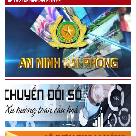
TRUYỀN HÌNH AN NINH HP
CƯƠNG QUYẾT, KHÔN KHÉO
Trích thư Chủ tịch Hồ Chí Minh
gửi Công an Khu XII,
ngày 11 tháng 3 năm 1948.