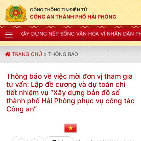
CỔNG THÔNG TIN ĐIỆN TỬ
CÔNG AN THÀNH PHỐ HẢI PHÒNG
ỰNG NẾP SỐNG VĂN HÓA VÌ NHÂN DÂN PHỤC VỤ"
TRANG CHỦ
»
THÔNG BÁO
Thông báo về việc mời đơn vị tham gia
tư vấn: Lập đề cương và dự toán chi
tiết nhiệm vụ “Xây dựng bản đồ số
thành phố Hải Phòng phục vụ công tác
Công an”