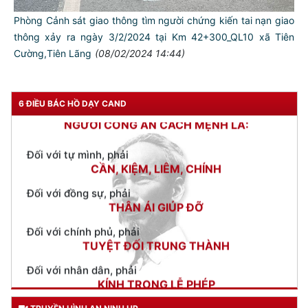
Phòng Cảnh sát giao thông tìm người chứng kiến tai nạn giao
thông xảy ra ngày 3/2/2024 tại Km 42+300_QL10 xã Tiên
Cường,Tiên Lãng
(08/02/2024 14:44)
TƯ CÁCH
NGƯỜI CÔNG AN CÁCH MỆNH LÀ:
6 ĐIỀU BÁC HỒ DẠY CAND
Đối với tự mình, phải
CẦN, KIỆM, LIÊM, CHÍNH
Đối với đồng sự, phải
THÂN ÁI GIÚP ĐỠ
Đối với chính phủ, phải
TUYỆT ĐỐI TRUNG THÀNH
Đối với nhân dân, phải
KÍNH TRỌNG LỄ PHÉP
Đối với công việc, phải
TẬN TỤY
Đối với địch, phải