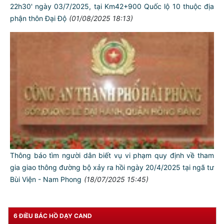
22h30' ngày 03/7/2025, tại Km42+900 Quốc lộ 10 thuộc địa
phận thôn Đại Độ
(01/08/2025 18:13)
Thông báo tìm người dân biết vụ vi phạm quy định về tham
gia giao thông đường bộ xảy ra hồi ngày 20/4/2025 tại ngã tư
TƯ CÁCH
Bùi Viện - Nam Phong
(18/07/2025 15:45)
NGƯỜI CÔNG AN CÁCH MỆNH LÀ:
Đối với tự mình, phải
CẦN, KIỆM, LIÊM, CHÍNH
6 ĐIỀU BÁC HỒ DẠY CAND