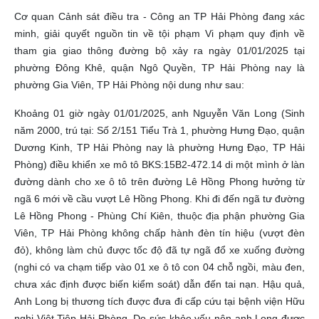
Cơ quan Cảnh sát điều tra - Công an TP Hải Phòng đang xác
minh, giải quyết nguồn tin về tội phạm Vi phạm quy định về
tham gia giao thông đường bộ xảy ra ngày 01/01/2025 tại
phường Đông Khê, quận Ngô Quyền, TP Hải Phòng nay là
phường Gia Viên, TP Hải Phòng nội dung như sau:
Khoảng 01 giờ ngày 01/01/2025, anh Nguyễn Văn Long (Sinh
năm 2000, trú tại: Số 2/151 Tiểu Trà 1, phường Hưng Đạo, quận
Dương Kinh, TP Hải Phòng nay là phường Hưng Đạo, TP Hải
Phòng) điều khiển xe mô tô BKS:15B2-472.14 di một mình ở làn
đường dành cho xe ô tô trên đường Lê Hồng Phong hưởng từ
ngã 6 mới về cầu vượt Lê Hồng Phong. Khi đi đến ngã tư đường
Lê Hồng Phong - Phùng Chí Kiên, thuộc địa phận phường Gia
Viên, TP Hải Phòng không chấp hành đèn tín hiệu (vượt đèn
đỏ), không làm chủ được tốc độ đã tự ngã đổ xe xuống đường
(nghi có va chạm tiếp vào 01 xe ô tô con 04 chỗ ngồi, màu đen,
chưa xác định được biến kiểm soát) dẫn đến tai nạn. Hậu quả,
Anh Long bị thương tích được đưa đi cấp cứu tại bệnh viện Hữu
nghị Việt Tiệp Hải Phòng. Do sức khỏe yếu nên anh Long được