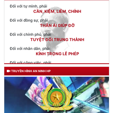
Đối với đồng sự, phải
THÂN ÁI GIÚP ĐỠ
Đối với chính phủ, phải
TUYỆT ĐỐI TRUNG THÀNH
Đối với nhân dân, phải
KÍNH TRỌNG LỄ PHÉP
Đối với công việc, phải
TẬN TỤY
Đối với địch, phải
CƯƠNG QUYẾT, KHÔN KHÉO
TRUYỀN HÌNH AN NINH HP
Trích thư Chủ tịch Hồ Chí Minh
gửi Công an Khu XII,
ngày 11 tháng 3 năm 1948.