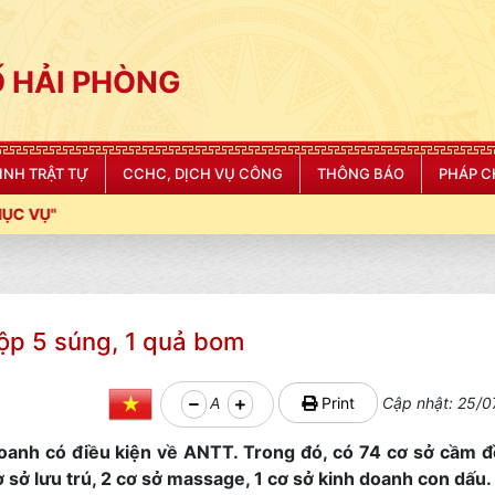
 HẢI PHÒNG
NINH TRẬT TỰ
CCHC, DỊCH VỤ CÔNG
THÔNG BÁO
PHÁP C
ộp 5 súng, 1 quả bom
A
Print
Cập nhật: 25/0
doanh có điều kiện về ANTT. Trong đó, có 74 cơ sở cầm đ
ơ sở lưu trú, 2 cơ sở massage, 1 cơ sở kinh doanh con dấu.