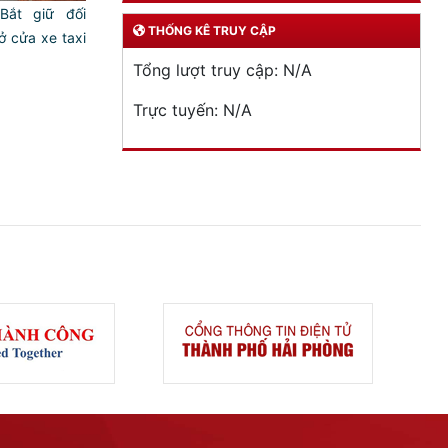
́t giữ đối
THỐNG KÊ TRUY CẬP
ở cửa xe taxi
Tổng lượt truy cập:
N/A
Trực tuyến:
N/A