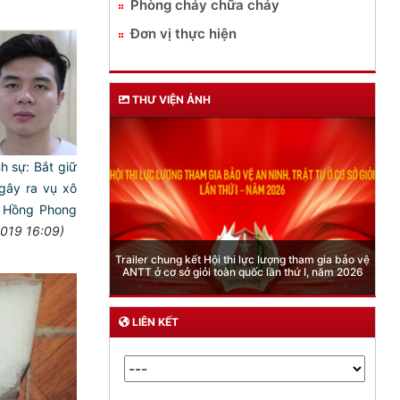
Phòng cháy chữa cháy
Đơn vị thực hiện
THƯ VIỆN ẢNH
h sự: Bắt giữ
gây ra vụ xô
ê Hồng Phong
2019 16:09)
Phòng Quản lý xuất nhập cảnh: Hướng dẫn những
lượng tham gia bảo vệ
quy định mới trong lĩnh vực xuất cảnh, nhập cảnh
 lần thứ I, năm 2026
của công dân việt nam từ ngày 01/7/2026
LIÊN KẾT