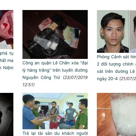
há tụ
Phòng Cảnh sát hìn
chất ma
Công an quận Lê Chân xóa “đại
2 đối tượng chính 
h Niệm
lý hàng trắng” trên tuyến đường
xát trên đường L
Nguyễn Công Trứ
(23/07/2019
ngày 20-4
(21/07/
12:51)
Trailer chung kết Hội thi lực 
ANTT ở cơ sở giỏi toàn quốc
Trả lại tài sản du khách người