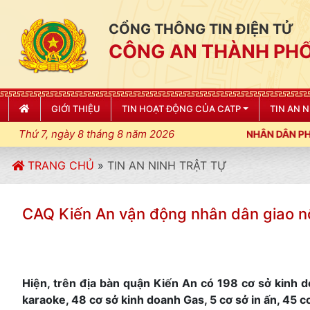
CỔNG THÔNG TIN ĐIỆN TỬ
CÔNG AN THÀNH PHỐ
GIỚI THIỆU
TIN HOẠT ĐỘNG CỦA CATP
TIN AN 
Thứ 7, ngày 8 tháng 8 năm 2026
TRANG CHỦ
»
TIN AN NINH TRẬT TỰ
CAQ Kiến An vận động nhân dân giao n
Hiện, trên địa bàn quận Kiến An có 198 cơ sở kinh 
karaoke, 48 cơ sở kinh doanh Gas, 5 cơ sở in ấn, 45 c