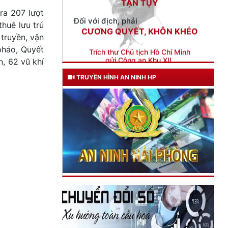
CƯƠNG QUYẾT, KHÔN KHÉO
ra 207 lượt
Trích thư Chủ tịch Hồ Chí Minh
thuê lưu trú
gửi Công an Khu XII,
truyền, vận
ngày 11 tháng 3 năm 1948.
pháo, Quyết
n, 62 vũ khí
TRUYỀN HÌNH AN NINH HP