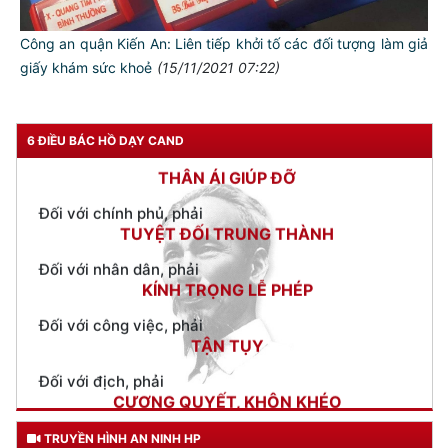
Đối với tự mình, phải
Công an quận Kiến An: Liên tiếp khởi tố các đối tượng làm giả
CẦN, KIỆM, LIÊM, CHÍNH
giấy khám sức khoẻ
(15/11/2021 07:22)
Đối với đồng sự, phải
THÂN ÁI GIÚP ĐỠ
6 ĐIỀU BÁC HỒ DẠY CAND
Đối với chính phủ, phải
TUYỆT ĐỐI TRUNG THÀNH
Đối với nhân dân, phải
KÍNH TRỌNG LỄ PHÉP
Đối với công việc, phải
TẬN TỤY
Đối với địch, phải
CƯƠNG QUYẾT, KHÔN KHÉO
Trích thư Chủ tịch Hồ Chí Minh
gửi Công an Khu XII,
ngày 11 tháng 3 năm 1948.
TRUYỀN HÌNH AN NINH HP