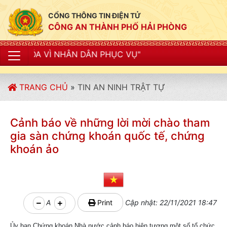
CỔNG THÔNG TIN ĐIỆN TỬ
CÔNG AN THÀNH PHỐ HẢI PHÒNG
ÂN DÂN PHỤC VỤ"
TRANG CHỦ
»
TIN AN NINH TRẬT TỰ
Cảnh báo về những lời mời chào tham
gia sàn chứng khoán quốc tế, chứng
khoán ảo
A
Print
Cập nhật: 22/11/2021 18:47
Ủy ban Chứng khoán Nhà nước cảnh báo hiện tượng một số tổ chức,