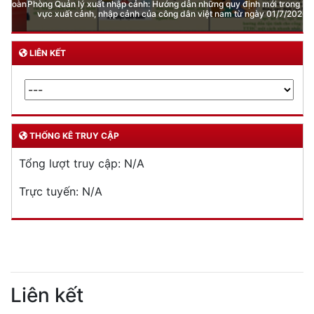
Phòng Quản lý xuất nhập cảnh: Hướng dẫn những quy định mới trong lĩnh
vực xuất cảnh, nhập cảnh của công dân việt nam từ ngày 01/7/2026
LIÊN KẾT
THỐNG KÊ TRUY CẬP
Tổng lượt truy cập:
N/A
Trực tuyến:
N/A
Liên kết