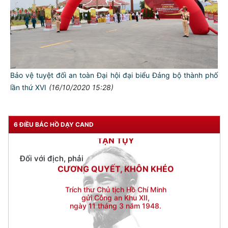
Đối với đồng sự, phải
THÂN ÁI GIÚP ĐỠ
Đối với chính phủ, phải
TUYỆT ĐỐI TRUNG THÀNH
Đối với nhân dân, phải
Bảo vệ tuyệt đối an toàn Đại hội đại biểu Đảng bộ thành phố
KÍNH TRỌNG LỄ PHÉP
lần thứ XVI
(16/10/2020 15:28)
Đối với công việc, phải
TẬN TỤY
6 ĐIỀU BÁC HỒ DẠY CAND
Đối với địch, phải
CƯƠNG QUYẾT, KHÔN KHÉO
Trích thư Chủ tịch Hồ Chí Minh
gửi Công an Khu XII,
ngày 11 tháng 3 năm 1948.