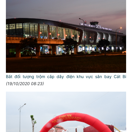
Bắt đối tượng trộm cắp dây điện khu vực sân bay Cát Bi
(19/10/2020 08:23)
TƯ CÁCH
NGƯỜI CÔNG AN CÁCH MỆNH LÀ:
Đối với tự mình, phải
CẦN, KIỆM, LIÊM, CHÍNH