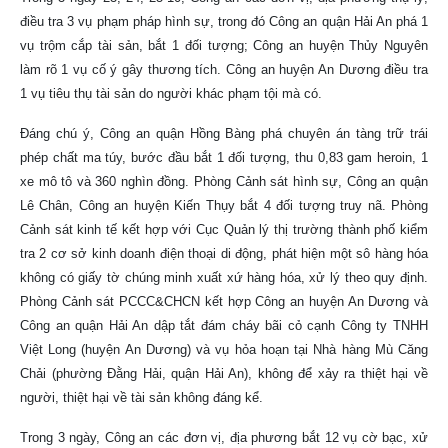
điều tra 3 vụ phạm pháp hình sự, trong đó Công an quận Hải An phá 1
vụ trộm cắp tài sản, bắt 1 đối tượng; Công an huyện Thủy Nguyên
làm rõ 1 vụ cố ý gây thương tích. Công an huyện An Dương điều tra
1 vụ tiêu thụ tài sản do người khác phạm tội mà có.
Đáng chú ý, Công an quận Hồng Bàng phá chuyên án tàng trữ trái
phép chất ma túy, bước đầu bắt 1 đối tượng, thu 0,83 gam heroin, 1
xe mô tô và 360 nghìn đồng. Phòng Cảnh sát hình sự, Công an quận
Lê Chân, Công an huyện Kiến Thụy bắt 4 đối tượng truy nã. Phòng
Cảnh sát kinh tế kết hợp với Cục Quản lý thị trường thành phố kiểm
tra 2 cơ sở kinh doanh điện thoại di động, phát hiện một sô hàng hóa
không có giấy tờ chúng minh xuất xứ hàng hóa, xử lý theo quy định.
Phòng Cảnh sát PCCC&CHCN kết hợp Công an huyện An Dương và
Công an quận Hải An dập tắt đám cháy bãi cỏ cạnh Công ty TNHH
Việt Long (huyện An Dương) và vụ hỏa hoạn tại Nhà hàng Mù Căng
Chải (phường Đằng Hải, quận Hải An), không để xảy ra thiệt hại về
người, thiệt hại về tài sản không đáng kể.
Trong 3 ngày, Công an các đơn vị, địa phương bắt 12 vụ cờ bạc, xử