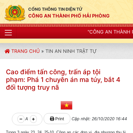
CỔNG THÔNG TIN ĐIỆN TỬ
CÔNG AN THÀNH PHỐ HẢI PHÒNG
"CÔNG AN THÀNH PHỐ HẢI PHÒNG S
TRANG CHỦ
»
TIN AN NINH TRẬT TỰ
Cao điểm tấn công, trấn áp tội
phạm: Phá 1 chuyên án ma túy, bắt 4
đối tượng truy nã
A
Print
Cập nhật: 26/10/2020 16:44
Trong 3 ngày 23, 24, 25-10, Công an các đơn vị, địa phương thụ lý,