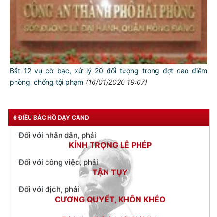
NGƯỜI CÔNG AN CÁCH MỆNH LÀ:
Đối với tự mình, phải
CẦN, KIỆM, LIÊM, CHÍNH
Đối với đồng sự, phải
THÂN ÁI GIÚP ĐỠ
Bắt 12 vụ cờ bạc, xử lý 20 đối tượng trong đợt cao điểm
Đối với chính phủ, phải
phòng, chống tội phạm
(16/01/2020 19:07)
TUYỆT ĐỐI TRUNG THÀNH
Đối với nhân dân, phải
KÍNH TRỌNG LỄ PHÉP
6 ĐIỀU BÁC HỒ DẠY CAND
Đối với công việc, phải
TẬN TỤY
Đối với địch, phải
CƯƠNG QUYẾT, KHÔN KHÉO
Trích thư Chủ tịch Hồ Chí Minh
gửi Công an Khu XII,
ngày 11 tháng 3 năm 1948.