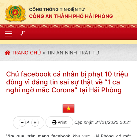
CỔNG THÔNG TIN ĐIỆN TỬ
CÔNG AN THÀNH PHỐ HẢI PHÒNG
"CÔNG AN TH
TRANG CHỦ
»
TIN AN NINH TRẬT TỰ
Chủ facebook cá nhân bị phạt 10 triệu
đồng vì đăng tin sai sự thật về “1 ca
nghi ngờ mắc Corona” tại Hải Phòng
A
Print
Cập nhật: 31/01/2020 00:21
Vừa qua, trên mạng facebook khu vực Hải Phòng có một