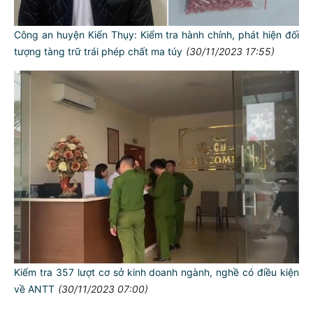
Công an huyện Kiến Thụy: Kiểm tra hành chính, phát hiện đối
tượng tàng trữ trái phép chất ma túy
(30/11/2023 17:55)
TƯ CÁCH
NGƯỜI CÔNG AN CÁCH MỆNH LÀ:
Kiểm tra 357 lượt cơ sở kinh doanh ngành, nghề có điều kiện
Đối với tự mình, phải
về ANTT
(30/11/2023 07:00)
CẦN, KIỆM, LIÊM, CHÍNH