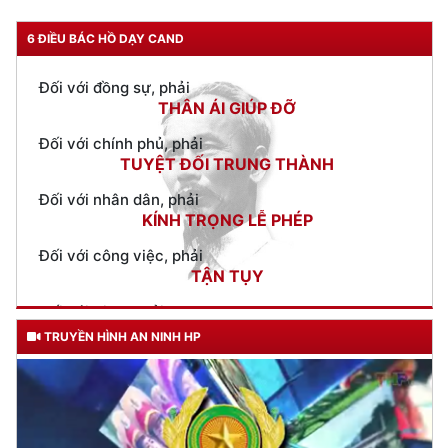
Đối với đồng sự, phải
THÂN ÁI GIÚP ĐỠ
6 ĐIỀU BÁC HỒ DẠY CAND
Đối với chính phủ, phải
TUYỆT ĐỐI TRUNG THÀNH
Đối với nhân dân, phải
KÍNH TRỌNG LỄ PHÉP
Đối với công việc, phải
TẬN TỤY
Đối với địch, phải
CƯƠNG QUYẾT, KHÔN KHÉO
Trích thư Chủ tịch Hồ Chí Minh
gửi Công an Khu XII,
ngày 11 tháng 3 năm 1948.
TRUYỀN HÌNH AN NINH HP