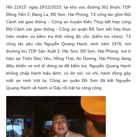
Hồi 21h15' ngày 28/11/2023, tại khu vực đường 361 thuộc TDP
Đồng Tiến 2, Bàng La, Đồ Sơn, Hải Phòng, Tổ công tác gồm Đội
Cảnh sát giao thông – Công an huyện Kiến Thụy kết hợp cùng
Đội Cảnh sát giao thông - Công an quận Đồ Sơn kết hợp thực
hiện nhiệm vụ kiểm tra thổi nồng độ cồn (kiểm tra chéo). Tổ
công tác yêu cầu Nguyễn Quang Hạnh, sinh năm 1976, nơi
thường trú TDP Sản Xuất 2, Hải Sơn, Đồ Sơn, Hải Phòng, nơi ở
hiện tại Thôn Đào Yêu, Hồng Thái, An Dương, Hải Phòng đang
điều khiển xe mô tô dừng xe để kiểm tra. Nguyễn Quang Hạnh
không chấp hành hiệu lệnh, có lời nói, cử chỉ, hành động gây
mất an ninh trật tự. Công an quận Đồ Sơn đã bắt Nguyễn
Quang Hạnh về hành vi Gây rối trật tự công cộng.