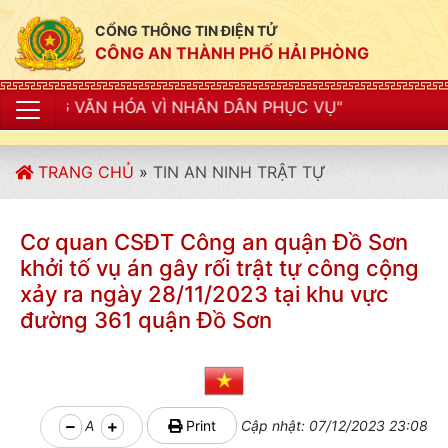
CỔNG THÔNG TIN ĐIỆN TỬ
CÔNG AN THÀNH PHỐ HẢI PHÒNG
A VÌ NHÂN DÂN PHỤC VỤ"
TRANG CHỦ
»
TIN AN NINH TRẬT TỰ
Cơ quan CSĐT Công an quận Đồ Sơn
khởi tố vụ án gây rối trật tự công cộng
xảy ra ngày 28/11/2023 tại khu vực
đường 361 quận Đồ Sơn
A
Print
Cập nhật: 07/12/2023 23:08