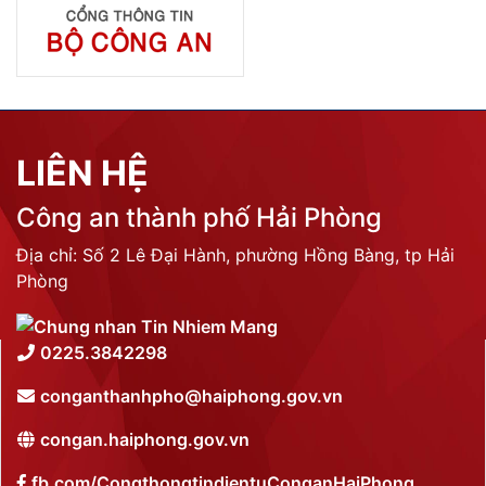
LIÊN HỆ
Công an thành phố Hải Phòng
Địa chỉ: Số 2 Lê Đại Hành, phường Hồng Bàng, tp Hải
Phòng
0225.3842298
conganthanhpho@haiphong.gov.vn
congan.haiphong.gov.vn
fb.com/CongthongtindientuConganHaiPhong