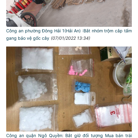
Công an phường Đông Hải 1(Hải An) :Bắt nhóm trộm cắp tấm
gang bảo vệ gốc cây
(07/01/2022 13:34)
TƯ CÁCH
NGƯỜI CÔNG AN CÁCH MỆNH LÀ:
Đối với tự mình, phải
CẦN, KIỆM, LIÊM, CHÍNH
Đối với đồng sự, phải
THÂN ÁI GIÚP ĐỠ
Công an quận Ngô Quyền: Bắt giữ đối tượng Mua bán trái