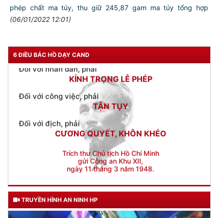
phép chất ma túy, thu giữ 245,87 gam ma túy tổng hợp
Đối với chính phủ, phải
(06/01/2022 12:01)
TUYỆT ĐỐI TRUNG THÀNH
Đối với nhân dân, phải
KÍNH TRỌNG LỄ PHÉP
6 ĐIỀU BÁC HỒ DẠY CAND
Đối với công việc, phải
TẬN TỤY
Đối với địch, phải
CƯƠNG QUYẾT, KHÔN KHÉO
Trích thư Chủ tịch Hồ Chí Minh
gửi Công an Khu XII,
ngày 11 tháng 3 năm 1948.
TRUYỀN HÌNH AN NINH HP