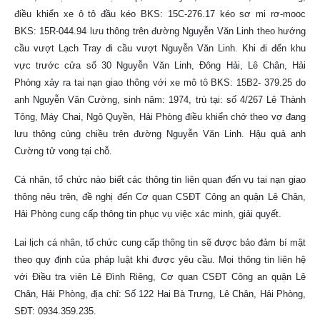
điều khiển xe ô tô đầu kéo BKS: 15C-276.17 kéo sơ mi rơ-mooc
BKS: 15R-044.94 lưu thông trên đường Nguyễn Văn Linh theo hướng
cầu vượt Lạch Tray đi cầu vượt Nguyễn Văn Linh. Khi đi đến khu
vực trước cửa số 30 Nguyễn Văn Linh, Đông Hải, Lê Chân, Hải
Phòng xảy ra tai nạn giao thông với xe mô tô BKS: 15B2- 379.25 do
anh Nguyễn Văn Cường, sinh năm: 1974, trú tại: số 4/267 Lê Thành
Tông, Máy Chai, Ngô Quyền, Hải Phòng điều khiển chở theo vợ đang
lưu thông cùng chiều trên đường Nguyễn Văn Linh. Hậu quả anh
Cường tử vong tại chỗ.
Cá nhân, tổ chức nào biết các thông tin liên quan đến vụ tai nạn giao
thông nêu trên, đề nghị đến Cơ quan CSĐT Công an quận Lê Chân,
Hải Phòng cung cấp thông tin phục vụ việc xác minh, giải quyết.
Lai lịch cá nhân, tố chức cung cấp thông tin sẽ được bảo đảm bí mật
theo quy định của pháp luật khi được yêu cầu. Mọi thông tin liên hệ
với Điều tra viên Lê Đình Riêng, Cơ quan CSĐT Công an quận Lê
Chân, Hải Phòng, địa chỉ: Số 122 Hai Bà Trưng, Lê Chân, Hải Phòng,
SĐT: 0934.359.235.