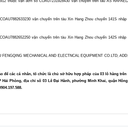
4912 thuộc vận đơn số COAU7231928430 vận chuyển trên tàu AS RAFAEL
ố COAU7882633230 vận chuyển trên tàu Xin Hang Zhou chuyến 141S nhập 
ố COAU7882652250 vận chuyển trên tàu Xin Hang Zhou chuyến 142S nhập 
NGZHOU FENGQING MECHANICAL AND ELECTNCAL EQUIPMENT CO.LTD, ADD: 
o để các cá nhân, tố chức là chủ sở hữu hợp pháp của 03 lô hàng trê
 TP Hải Phòng, địa chỉ sô 03 Lê Đại Hành, phường Minh Khai, quận Hôn
0904.197.588.