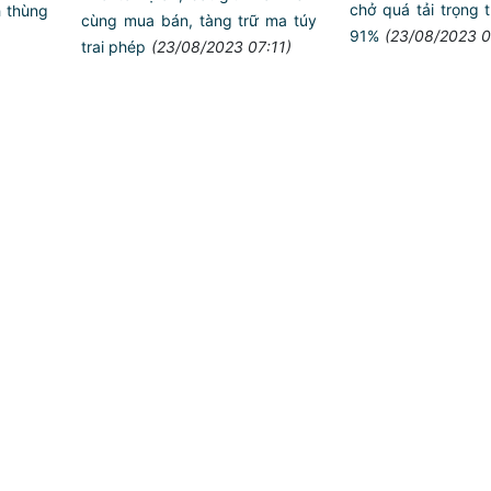
chở quá tải trọng
h thùng
cùng mua bán, tàng trữ ma túy
91%
(23/08/2023 0
trai phép
(23/08/2023 07:11)
Trailer chung kết Hội 
ANTT ở cơ sở giỏi to