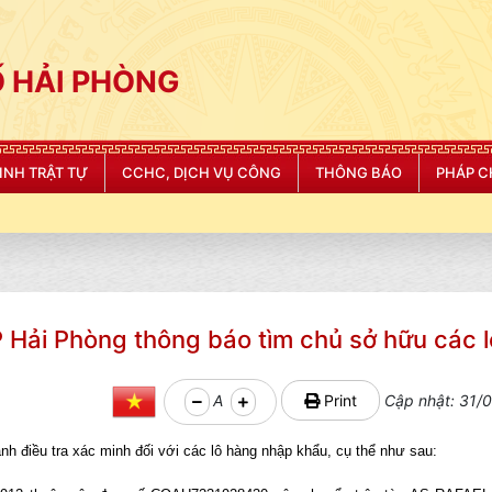
 HẢI PHÒNG
NINH TRẬT TỰ
CCHC, DỊCH VỤ CÔNG
THÔNG BÁO
PHÁP C
i Phòng thông báo tìm chủ sở hữu các l
A
Print
Cập nhật: 31/0
nh điều tra xác minh đối với các lô hàng nhập khẩu, cụ thể như sau: