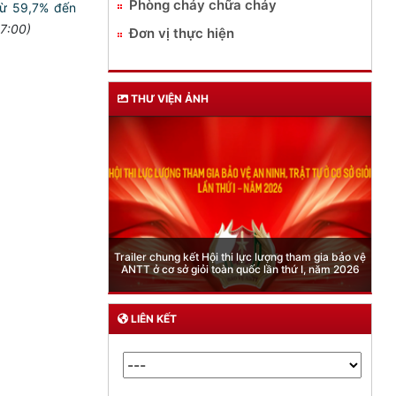
Phòng cháy chữa cháy
 từ 59,7% đến
7:00)
Đơn vị thực hiện
THƯ VIỆN ẢNH
Phòng Quản lý xuất nhập cảnh: Hướng dẫn nhữ
thi lực lượng tham gia bảo vệ
quy định mới trong lĩnh vực xuất cảnh, nhập cả
àn quốc lần thứ I, năm 2026
của công dân việt nam từ ngày 01/7/2026
LIÊN KẾT