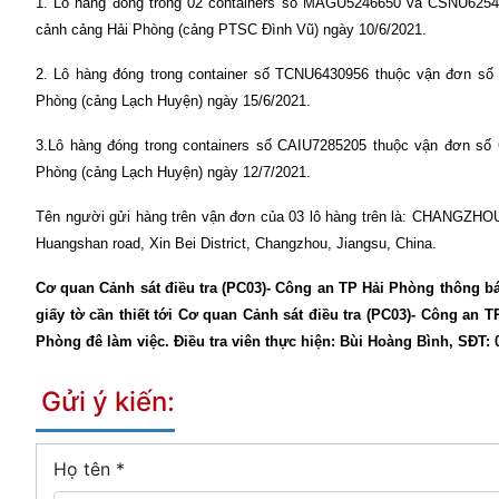
1. Lô hàng đóng trong 02 containers số MAGU5246650 và CSNU625
cảnh cảng Hải Phòng (cảng PTSC Đình Vũ) ngày 10/6/2021.
2. Lô hàng đóng trong container số TCNU6430956 thuộc vận đơn s
Phòng (cảng Lạch Huyện) ngày 15/6/2021.
3.Lô hàng đóng trong containers số CAIU7285205 thuộc vận đơn s
Phòng (cảng Lạch Huyện) ngày 12/7/2021.
Tên người gửi hàng trên vận đơn của 03 lô hàng trên là: CHA
Huangshan road, Xin Bei District, Changzhou, Jiangsu, China.
Cơ quan Cảnh sát điều tra (PC03)- Công an TP Hải Phòng thông bá
giấy tờ cần thiết tới Cơ quan Cảnh sát điều tra (PC03)- Công an
Phòng đê làm việc. Điều tra viên thực hiện: Bùi Hoàng Bình, SĐT: 
Gửi ý kiến:
Họ tên
*