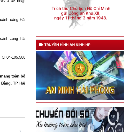
gửi Công an Khu XII,
A/V.013S nhập
ngày 11 tháng 3 năm 1948.
cảnh cảng Hải
cảnh cảng Hải
TRUYỀN HÌNH AN NINH HP
Cl 04-105,588
n mang toàn bộ
g Bàng, TP Hải