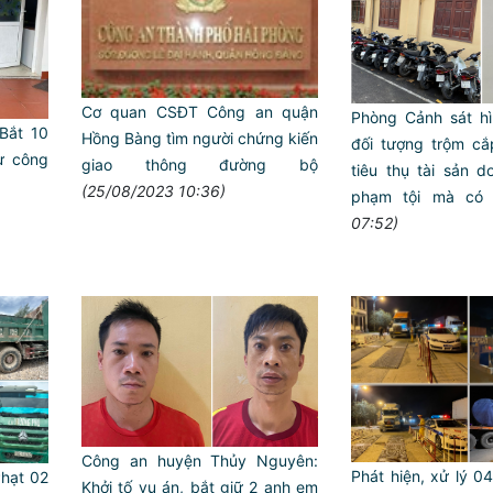
Cơ quan CSĐT Công an quận
Phòng Cảnh sát hì
 Bắt 10
Hồng Bàng tìm người chứng kiến
đối tượng trộm c
tự công
giao thông đường bộ
tiêu thụ tài sản d
(25/08/2023 10:36)
phạm tội mà có
07:52)
Công an huyện Thủy Nguyên:
Phát hiện, xử lý 
hạt 02
Khởi tố vụ án, bắt giữ 2 anh em