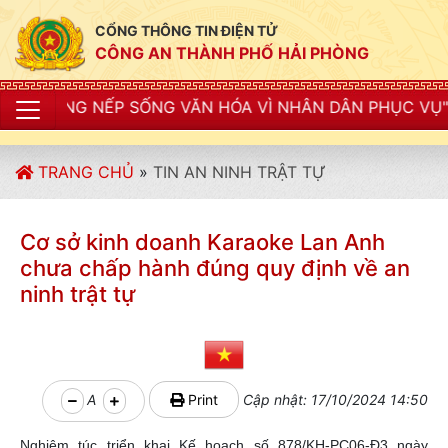
CỔNG THÔNG TIN ĐIỆN TỬ
CÔNG AN THÀNH PHỐ HẢI PHÒNG
ỐNG VĂN HÓA VÌ NHÂN DÂN PHỤC VỤ"
TRANG CHỦ
»
TIN AN NINH TRẬT TỰ
Cơ sở kinh doanh Karaoke Lan Anh
chưa chấp hành đúng quy định về an
ninh trật tự
A
Print
Cập nhật: 17/10/2024 14:50
Nghiêm túc triển khai Kế hoạch số 878/KH-PC06-Đ3 ngày