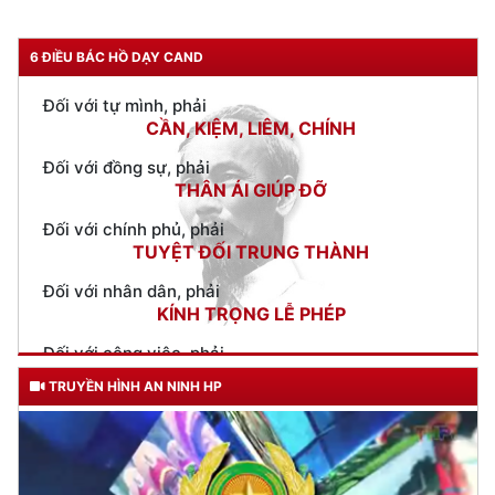
Đối với tự mình, phải
CẦN, KIỆM, LIÊM, CHÍNH
6 ĐIỀU BÁC HỒ DẠY CAND
Đối với đồng sự, phải
THÂN ÁI GIÚP ĐỠ
Đối với chính phủ, phải
TUYỆT ĐỐI TRUNG THÀNH
Đối với nhân dân, phải
KÍNH TRỌNG LỄ PHÉP
Đối với công việc, phải
TẬN TỤY
Đối với địch, phải
CƯƠNG QUYẾT, KHÔN KHÉO
TRUYỀN HÌNH AN NINH HP
Trích thư Chủ tịch Hồ Chí Minh
gửi Công an Khu XII,
ngày 11 tháng 3 năm 1948.