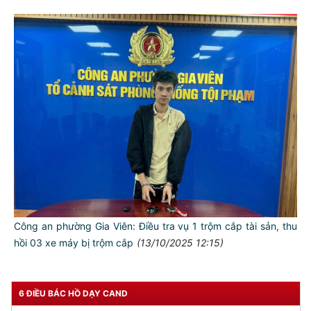
TƯ CÁCH
NGƯỜI CÔNG AN CÁCH MỆNH LÀ:
Đối với tự mình, phải
CẦN, KIỆM, LIÊM, CHÍNH
Đối với đồng sự, phải
THÂN ÁI GIÚP ĐỠ
Đối với chính phủ, phải
TUYỆT ĐỐI TRUNG THÀNH
Đối với nhân dân, phải
Công an phường Gia Viên: Điều tra vụ 1 trộm cắp tài sản, thu
KÍNH TRỌNG LỄ PHÉP
hồi 03 xe máy bị trộm cắp
(13/10/2025 12:15)
Đối với công việc, phải
TẬN TỤY
6 ĐIỀU BÁC HỒ DẠY CAND
Đối với địch, phải