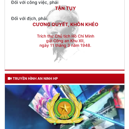
CƯƠNG QUYẾT, KHÔN KHÉO
Trích thư Chủ tịch Hồ Chí Minh
gửi Công an Khu XII,
ngày 11 tháng 3 năm 1948.
TRUYỀN HÌNH AN NINH HP