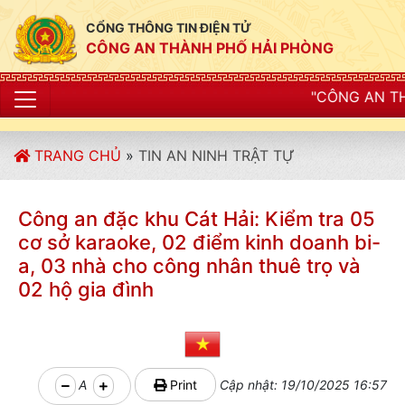
CỔNG THÔNG TIN ĐIỆN TỬ
CÔNG AN THÀNH PHỐ HẢI PHÒNG
"CÔNG AN THÀNH PHỐ HẢI PHÒNG
TRANG CHỦ
»
TIN AN NINH TRẬT TỰ
Công an đặc khu Cát Hải: Kiểm tra 05
cơ sở karaoke, 02 điểm kinh doanh bi-
a, 03 nhà cho công nhân thuê trọ và
02 hộ gia đình
A
Print
Cập nhật: 19/10/2025 16:57