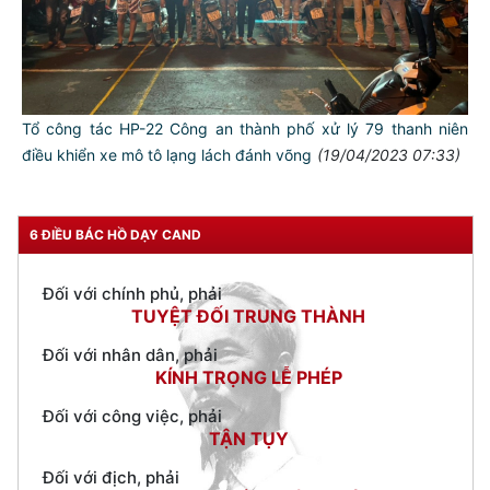
TƯ CÁCH
NGƯỜI CÔNG AN CÁCH MỆNH LÀ:
Đối với tự mình, phải
CẦN, KIỆM, LIÊM, CHÍNH
Tổ công tác HP-22 Công an thành phố xử lý 79 thanh niên
điều khiển xe mô tô lạng lách đánh võng
(19/04/2023 07:33)
Đối với đồng sự, phải
THÂN ÁI GIÚP ĐỠ
Đối với chính phủ, phải
6 ĐIỀU BÁC HỒ DẠY CAND
TUYỆT ĐỐI TRUNG THÀNH
Đối với nhân dân, phải
KÍNH TRỌNG LỄ PHÉP
Đối với công việc, phải
TẬN TỤY
Đối với địch, phải
CƯƠNG QUYẾT, KHÔN KHÉO
Trích thư Chủ tịch Hồ Chí Minh
gửi Công an Khu XII,