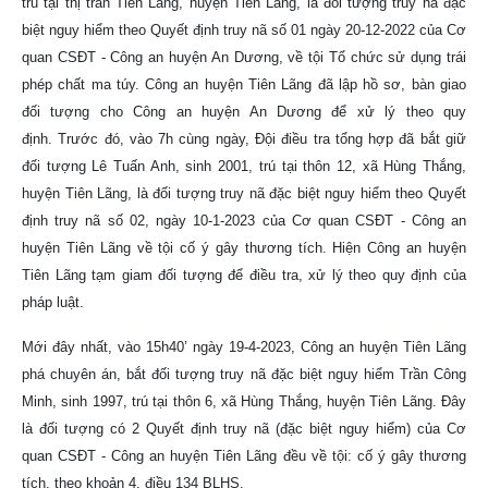
trú tại thị trấn Tiên Lãng, huyện Tiên Lãng, là đối tượng truy nã đặc
biệt nguy hiểm theo Quyết định truy nã số 01 ngày 20-12-2022 của Cơ
quan CSĐT - Công an huyện An Dương, về tội Tổ chức sử dụng trái
phép chất ma túy. Công an huyện Tiên Lãng đã lập hồ sơ, bàn giao
đối tượng cho Công an huyện An Dương để xử lý theo quy
định.
Trước đó, vào 7h cùng ngày, Đội điều tra tổng hợp đã bắt giữ
đối tượng Lê Tuấn Anh, sinh 2001, trú tại thôn 12, xã Hùng Thắng,
huyện Tiên Lãng, là đối tượng truy nã đặc biệt nguy hiểm theo Quyết
định truy nã số 02, ngày 10-1-2023 của Cơ quan CSĐT - Công an
huyện Tiên Lãng về tội cố ý gây thương tích. Hiện Công an huyện
Tiên Lãng tạm giam đối tượng để điều tra, xử lý theo quy định của
pháp luật.
Mới đây nhất, vào 15h40’ ngày 19-4-2023, Công an huyện Tiên Lãng
phá chuyên án, bắt đối tượng truy nã đặc biệt nguy hiểm Trần Công
Minh, sinh 1997, trú tại thôn 6, xã Hùng Thắng, huyện Tiên Lãng. Đây
là đối tượng có 2 Quyết định truy nã (đặc biệt nguy hiểm) của Cơ
quan CSĐT - Công an huyện Tiên Lãng đều về tội: cố ý gây thương
tích, theo khoản 4, điều 134 BLHS.