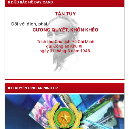
6 ĐIỀU BÁC HỒ DẠY CAND
Đối với địch, phải
CƯƠNG QUYẾT, KHÔN KHÉO
Trích thư Chủ tịch Hồ Chí Minh
gửi Công an Khu XII,
ngày 11 tháng 3 năm 1948.
TRUYỀN HÌNH AN NINH HP