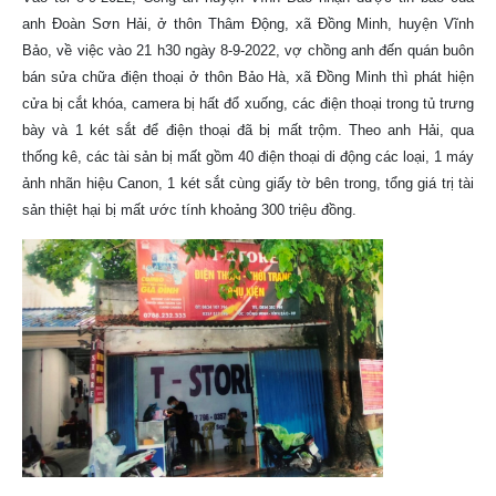
anh Đoàn Sơn Hải, ở thôn Thâm Động, xã Đồng Minh, huyện Vĩnh
Bảo, về việc vào 21 h30 ngày 8-9-2022, vợ chồng anh đến quán buôn
bán sửa chữa điện thoại ở thôn Bảo Hà, xã Đồng Minh thì phát hiện
cửa bị cắt khóa, camera bị hất đổ xuống, các điện thoại trong tủ trưng
bày và 1 két sắt để điện thoại đã bị mất trộm. Theo anh Hải, qua
thống kê, các tài sản bị mất gồm 40 điện thoại di động các loại, 1 máy
ảnh nhãn hiệu Canon, 1 két sắt cùng giấy tờ bên trong, tổng giá trị tài
sản thiệt hại bị mất ước tính khoảng 300 triệu đồng.