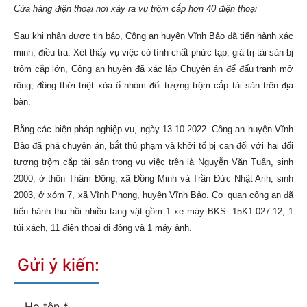
Cửa hàng điện thoại nơi xảy ra vụ trộm cắp hơn 40 điện thoại
Sau khi nhận được tin báo, Công an huyện Vĩnh Bảo đã tiến hành xác
minh, điều tra. Xét thấy vụ việc có tính chất phức tạp, giá trị tài sản bị
trộm cắp lớn, Công an huyện đã xác lập Chuyên án để đấu tranh mở
rộng, đồng thời triệt xóa ổ nhóm đối tượng trộm cắp tài sản trên địa
bàn.
Bằng các biện pháp nghiệp vụ, ngày 13-10-2022. Công an huyện Vĩnh
Bảo đã phá chuyên án, bắt thủ phạm và khởi tố bị can đối với hai đối
tượng trộm cắp tài sản trong vụ việc trên là Nguyễn Văn Tuấn, sinh
2000, ở thôn Thâm Động, xã Đồng Minh và Trần Đức Nhật Arih, sinh
2003, ở xóm 7, xã Vĩnh Phong, huyện Vĩnh Bảo. Cơ quan công an đã
tiến hành thu hồi nhiều tang vật gồm 1 xe máy BKS: 15K1-027.12, 1
túi xách, 11 điện thoại di động và 1 máy ảnh.
Gửi ý kiến:
Họ tên
*