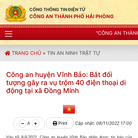
CỔNG THÔNG TIN ĐIỆN TỬ
CÔNG AN THÀNH PHỐ HẢI PHÒNG
"CÔNG AN THÀNH PHỐ HẢI PHÒNG
TRANG CHỦ
»
TIN AN NINH TRẬT TỰ
Công an huyện Vĩnh Bảo: Bắt đối
tượng gây ra vụ trộm 40 điện thoại di
động tại xã Đồng Minh
A
Print
Cập nhật: 08/11/2022 17:00
Vào tối 8-9-2022, Công an huyện Vĩnh Bảo nhận được tin báo của