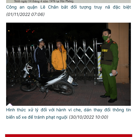
Công an quận Lê Chân bắt đối tượng truy nã đặc biệt
(01/11/2022 07:06)
TƯ CÁCH
NGƯỜI CÔNG AN CÁCH MỆNH LÀ:
Đối với tự mình, phải
CẦN, KIỆM, LIÊM, CHÍNH
Đối với đồng sự, phải
THÂN ÁI GIÚP ĐỠ
Đối với chính phủ, phải
TUYỆT ĐỐI TRUNG THÀNH
Đối với nhân dân, phải
Hình thức xử lý đối với hành vi che, dán thay đổi thông tin
KÍNH TRỌNG LỄ PHÉP
biển số xe để tránh phạt nguội
(30/10/2022 10:00)
Đối với công việc, phải
TẬN TỤY