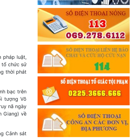
 pháp luật,
m tổ chức sử
ng thời phát
nh bạc trên
ối tượng Võ
ruy nã ngày
n Giang) về
ng Cảnh sát