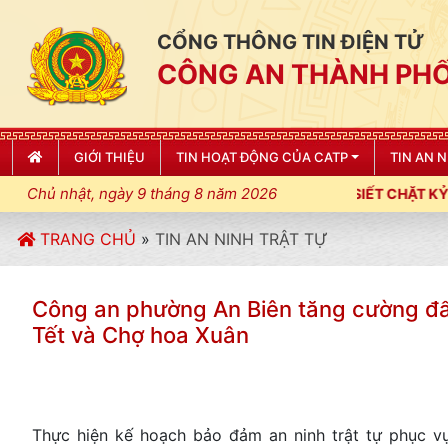
CỔNG THÔNG TIN ĐIỆN TỬ
CÔNG AN THÀNH PHỐ
GIỚI THIỆU
TIN HOẠT ĐỘNG CỦA CATP
TIN AN 
Chủ nhật, ngày 9 tháng 8 năm 2026
AN THÀNH PHỐ HẢI PHÒNG SIẾT CHẶT KỶ LUẬT, KỶ CƯƠNG, ĐIỀ
TRANG CHỦ
»
TIN AN NINH TRẬT TỰ
Công an phường An Biên tăng cường đấ
Tết và Chợ hoa Xuân
Thực hiện kế hoạch bảo đảm an ninh trật tự phục v