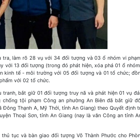
tra, làm rõ 28 vụ với 34 đối tượng và 03 ổ nhóm vi phạm
úy với 13 đối tượng (trong đó phát hiện, xóa phá 01 ổ nhó
n kinh tế - môi trường với 05 đối tượng và 01 tổ chức; đồ
 phẩm với 02 tổ chức.
ranh, bắt giữ 01 đối tượng truy nã và phát hiện 01 vụ đá
g chống tội phạm Công an phường An Biên đã bắt giữ đ
ã Đông Thạnh A, Mỹ Thới, tỉnh An Giang) theo Quyết định t
yện Thoại Sơn, tỉnh An Giang (nay là văn Công an tỉnh A
t thủ tục và bàn giao đối tượng Võ Thành Phước cho Phò