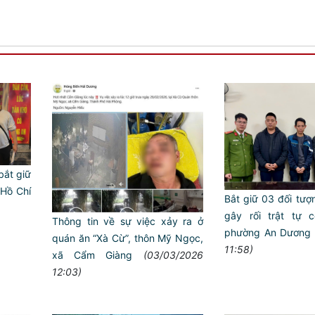
bắt giữ
 Hồ Chí
Bắt giữ 03 đối tượ
gây rối trật tự 
Thông tin về sự việc xảy ra ở
phường An Dương
quán ăn “Xà Cừ”, thôn Mỹ Ngọc,
11:58)
xã Cẩm Giàng
(03/03/2026
12:03)