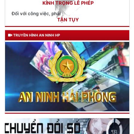
Đối với địch, phải
CƯƠNG QUYẾT, KHÔN KHÉO
Trích thư Chủ tịch Hồ Chí Minh
gửi Công an Khu XII,
TRUYỀN HÌNH AN NINH HP
ngày 11 tháng 3 năm 1948.