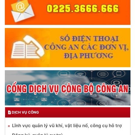
DỊCH VỤ CÔNG
Lĩnh vực quản lý vũ khí, vật liệu nổ, công cụ hỗ trợ