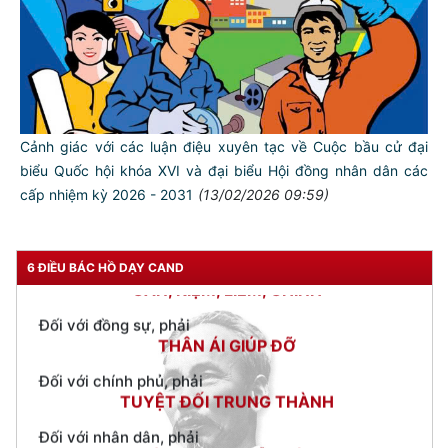
TƯ CÁCH
Cảnh giác với các luận điệu xuyên tạc về Cuộc bầu cử đại
NGƯỜI CÔNG AN CÁCH MỆNH LÀ:
biểu Quốc hội khóa XVI và đại biểu Hội đồng nhân dân các
cấp nhiệm kỳ 2026 - 2031
(13/02/2026 09:59)
Đối với tự mình, phải
CẦN, KIỆM, LIÊM, CHÍNH
Đối với đồng sự, phải
6 ĐIỀU BÁC HỒ DẠY CAND
THÂN ÁI GIÚP ĐỠ
Đối với chính phủ, phải
TUYỆT ĐỐI TRUNG THÀNH
Đối với nhân dân, phải
KÍNH TRỌNG LỄ PHÉP
Đối với công việc, phải
TẬN TỤY