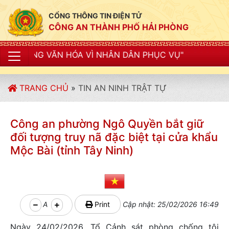
CỔNG THÔNG TIN ĐIỆN TỬ
CÔNG AN THÀNH PHỐ HẢI PHÒNG
HÓA VÌ NHÂN DÂN PHỤC VỤ"
TRANG CHỦ
»
TIN AN NINH TRẬT TỰ
Công an phường Ngô Quyền bắt giữ
đối tượng truy nã đặc biệt tại cửa khẩu
Mộc Bài (tỉnh Tây Ninh)
A
Print
Cập nhật: 25/02/2026 16:49
Ngày 24/02/2026, Tổ Cảnh sát phòng chống tội