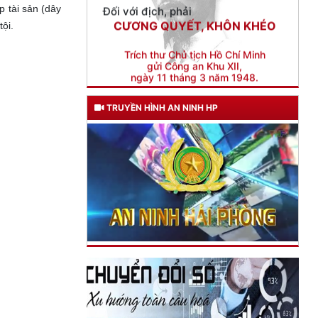
p tài sản (dây
Trích thư Chủ tịch Hồ Chí Minh
ội.
gửi Công an Khu XII,
ngày 11 tháng 3 năm 1948.
TRUYỀN HÌNH AN NINH HP