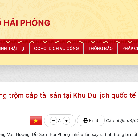
 HẢI PHÒNG
NINH TRẬT TỰ
CCHC, DỊCH VỤ CÔNG
THÔNG BÁO
PHÁP C
g trộm cắp tài sản tại Khu Du lịch quốc tế
A
Print
Cập nhật: 04/0
ờng Vạn Hương, Đồ Sơn, Hải Phòng, nhiều lần xảy ra tình trạng bị mất