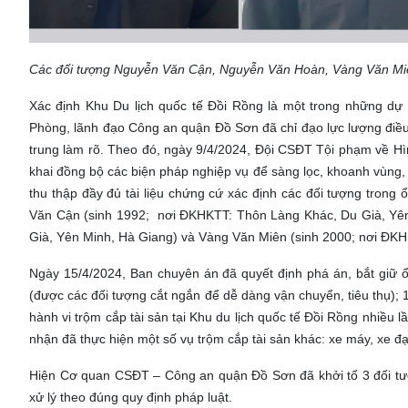
Các đối tượng Nguyễn Văn Cận, Nguyễn Văn Hoàn, Vàng Văn Mi
Xác định Khu Du lịch quốc tế Đồi Rồng là một trong những dự
Phòng, lãnh đạo Công an quận Đồ Sơn đã chỉ đạo lực lượng điều
trung làm rõ. Theo đó, ngày 9/4/2024, Đội CSĐT Tội phạm về Hình
khai đồng bộ các biện pháp nghiệp vụ để sàng lọc, khoanh vùng,
thu thập đầy đủ tài liệu chứng cứ xác định các đối tượng trong 
Văn Cận (sinh 1992; nơi ĐKHKTT: Thôn Làng Khác, Du Già, Yê
Già, Yên Minh, Hà Giang) và Vàng Văn Miên (sinh 2000; nơi ĐK
Ngày 15/4/2024, Ban chuyên án đã quyết định phá án, bắt giữ ổ 
(được các đối tượng cắt ngắn để dễ dàng vận chuyển, tiêu thụ); 
hành vi trộm cắp tài sản tại Khu du lịch quốc tế Đồi Rồng nhiều lầ
nhận đã thực hiện một số vụ trộm cắp tài sản khác: xe máy, xe 
Hiện Cơ quan CSĐT – Công an quận Đồ Sơn đã khởi tố 3 đối tượng 
xử lý theo đúng quy định pháp luật.