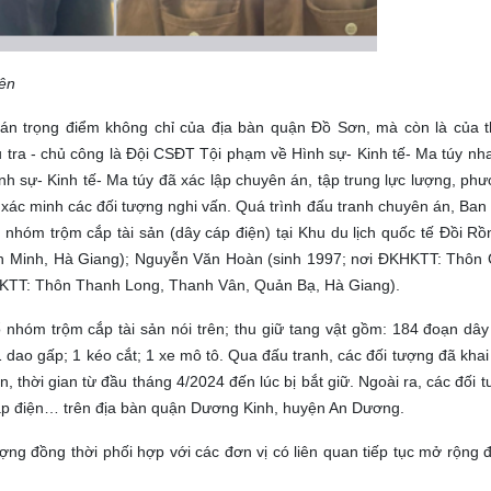
ên
 án trọng điểm không chỉ của địa bàn quận Đồ Sơn, mà còn là của 
 tra - chủ công là Đội CSĐT Tội phạm về Hình sự- Kinh tế- Ma túy nh
 sự- Kinh tế- Ma túy đã xác lập chuyên án, tập trung lực lượng, phươ
 xác minh các đối tượng nghi vấn. Quá trình đấu tranh chuyên án, Ban
ổ nhóm trộm cắp tài sản (dây cáp điện) tại Khu du lịch quốc tế Đồi R
n Minh, Hà Giang); Nguyễn Văn Hoàn (sinh 1997; nơi ĐKHKTT: Thôn
HKTT: Thôn Thanh Long, Thanh Vân, Quản Bạ, Hà Giang).
nhóm trộm cắp tài sản nói trên; thu giữ tang vật gồm: 184 đoạn dây 
1 dao gấp; 1 kéo cắt; 1 xe mô tô. Qua đấu tranh, các đối tượng đã kha
n, thời gian từ đầu tháng 4/2024 đến lúc bị bắt giữ. Ngoài ra, các đối 
đạp điện… trên địa bàn quận Dương Kinh, huyện An Dương.
đồng thời phối hợp với các đơn vị có liên quan tiếp tục mở rộng đ