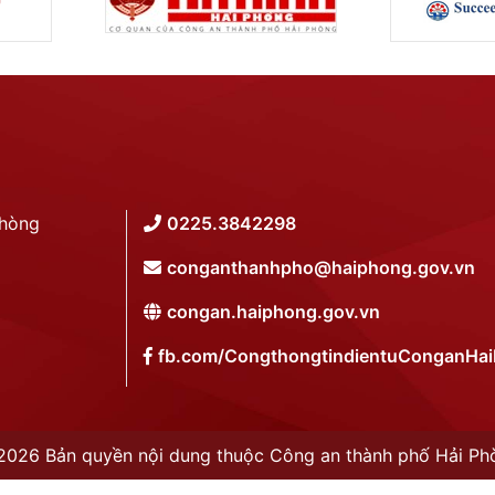
Phòng
0225.3842298
conganthanhpho@haiphong.gov.vn
congan.haiphong.gov.vn
fb.com/CongthongtindientuConganHa
2026 Bản quyền nội dung thuộc Công an thành phố Hải Ph