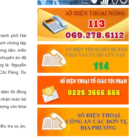
thành phố Hải
anh chóng tập
ng tiện, triển
 chuyên án đã
ồng là: Nguyễn
 Cốc Pảng, Du
diện lõi đồng
i nhận toàn bộ
tượng còn khai
iều tra vụ án,