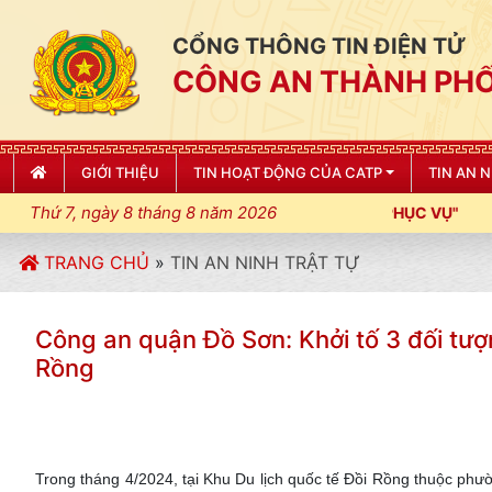
CỔNG THÔNG TIN ĐIỆN TỬ
CÔNG AN THÀNH PHỐ
GIỚI THIỆU
TIN HOẠT ĐỘNG CỦA CATP
TIN AN 
Thứ 7, ngày 8 tháng 8 năm 2026
TRANG CHỦ
»
TIN AN NINH TRẬT TỰ
Công an quận Đồ Sơn: Khởi tố 3 đối tượn
Rồng
Trong tháng 4/2024, tại Khu Du lịch quốc tế Đồi Rồng thuộc phư