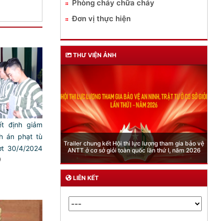
Phòng cháy chữa cháy
Đơn vị thực hiện
THƯ VIỆN ẢNH
t định giảm
h án phạt tù
Phòng Quản lý xuất nhập cảnh: Hướng dẫn những
quy định mới trong lĩnh vực xuất cảnh, nhập cảnh
t 30/4/2024
của công dân việt nam từ ngày 01/7/2026
)
LIÊN KẾT