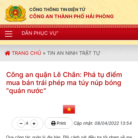
CỔNG THÔNG TIN ĐIỆN TỬ
CÔNG AN THÀNH PHỐ HẢI PHÒNG
"C
TRANG CHỦ
»
TIN AN NINH TRẬT TỰ
Công an quận Lê Chân: Phá tụ điểm
mua bán trái phép ma túy núp bóng
"quán nước"
A
Print
Cập nhật: 08/04/2022 13:54
Qua công tác quản lý địa bàn, Đội cảnh sát điều tra tội phạm về ma