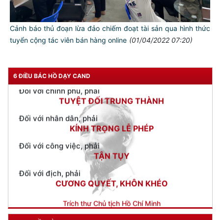
Đối với tự mình, phải
CẦN, KIỆM, LIÊM, CHÍNH
Cảnh báo thủ đoạn lừa đảo chiếm đoạt tài sản qua hình thức
Đối với đồng sự, phải
THÂN ÁI GIÚP ĐỠ
tuyển cộng tác viên bán hàng online
(01/04/2022 07:20)
Đối với chính phủ, phải
TUYỆT ĐỐI TRUNG THÀNH
6 ĐIỀU BÁC HỒ DẠY CAND
Đối với nhân dân, phải
KÍNH TRỌNG LỄ PHÉP
Đối với công việc, phải
TẬN TỤY
Đối với địch, phải
CƯƠNG QUYẾT, KHÔN KHÉO
Trích thư Chủ tịch Hồ Chí Minh
gửi Công an Khu XII,
ngày 11 tháng 3 năm 1948.