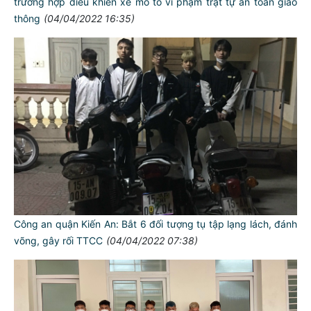
trường hợp điều khiển xe mô tô vi phạm trật tự an toàn giao
thông
(04/04/2022 16:35)
Công an quận Kiến An: Bắt 6 đối tượng tụ tập lạng lách, đánh
võng, gây rối TTCC
(04/04/2022 07:38)