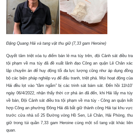
Đặng Quang Hải và tang vật thu giữ (7,33 gam Heroine)
Quyết tâm triệt xóa tụ điểm bán lẻ ma túy trên, đội Cảnh sát điều tra
tội phạm về ma túy đã đề xuất lãnh đạo Công an quận Lê Chân xác
lập chuyên án để huy động tối đa lực lượng cũng như áp dụng đồng
bộ các biện pháp nghiệp vụ để đấu tranh, triệt phá. Mọi hoạt động của
Hải đều lọt vào “tầm ngắm” bị các trinh sát bám sát. Đến hồi 11h10’
ngày 06/4/2022, nhận thấy thời cơ phá án đã đến, khi Hải lấy ma túy
về bán, Đội Cảnh sát điều tra tội phạm về ma túy - Công an quận kết
hợp Công an phường Đông Hải đã bắt giữ thành công Hải tại khu vực
trước cửa nhà số 25 Đường vòng Hồ Sen, Lê Chân, Hải Phòng, thu
giữ trong túi quần 7,33 gam Heroine cùng một số tang vật khác liên
quan.