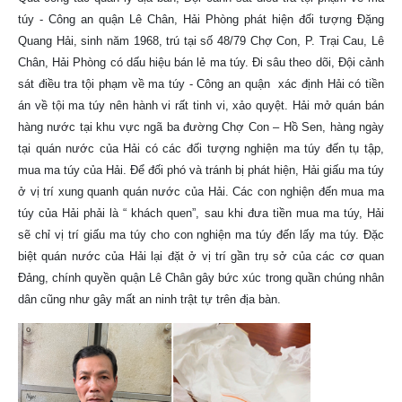
túy - Công an quận Lê Chân, Hải Phòng phát hiện đối tượng Đặng
Quang Hải, sinh năm 1968, trú tại số 48/79 Chợ Con, P. Trại Cau, Lê
Chân, Hải Phòng có dấu hiệu bán lẻ ma túy. Đi sâu theo dõi, Đội cảnh
sát điều tra tội phạm về ma túy - Công an quận xác định Hải có tiền
án về tội ma túy nên hành vi rất tinh vi, xảo quyệt. Hải mở quán bán
hàng nước tại khu vực ngã ba đường Chợ Con – Hồ Sen, hàng ngày
tại quán nước của Hải có các đối tượng nghiện ma túy đến tụ tập,
mua ma túy của Hải. Để đối phó và tránh bị phát hiện, Hải giấu ma túy
ở vị trí xung quanh quán nước của Hải. Các con nghiện đến mua ma
túy của Hải phải là “ khách quen”, sau khi đưa tiền mua ma túy, Hải
sẽ chỉ vị trí giấu ma túy cho con nghiện ma túy đến lấy ma túy. Đặc
biệt quán nước của Hải lại đặt ở vị trí gần trụ sở của các cơ quan
Đảng, chính quyền quận Lê Chân gây bức xúc trong quần chúng nhân
dân cũng như gây mất an ninh trật tự trên địa bàn.