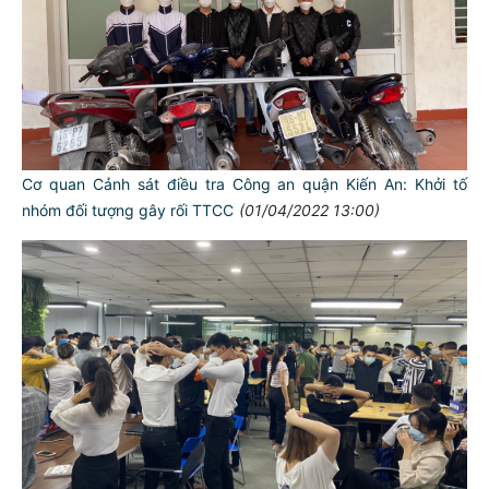
Cơ quan Cảnh sát điều tra Công an quận Kiến An: Khởi tố
nhóm đối tượng gây rối TTCC
(01/04/2022 13:00)
TƯ CÁCH
NGƯỜI CÔNG AN CÁCH MỆNH LÀ: