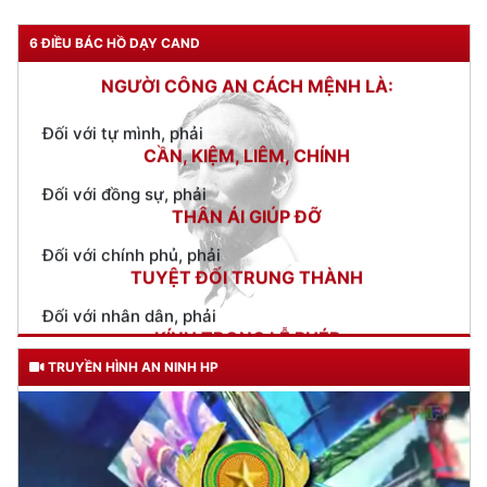
TƯ CÁCH
NGƯỜI CÔNG AN CÁCH MỆNH LÀ:
6 ĐIỀU BÁC HỒ DẠY CAND
Đối với tự mình, phải
CẦN, KIỆM, LIÊM, CHÍNH
Đối với đồng sự, phải
THÂN ÁI GIÚP ĐỠ
Đối với chính phủ, phải
TUYỆT ĐỐI TRUNG THÀNH
Đối với nhân dân, phải
KÍNH TRỌNG LỄ PHÉP
Đối với công việc, phải
TẬN TỤY
TRUYỀN HÌNH AN NINH HP
Đối với địch, phải
CƯƠNG QUYẾT, KHÔN KHÉO
Trích thư Chủ tịch Hồ Chí Minh
gửi Công an Khu XII,
ngày 11 tháng 3 năm 1948.