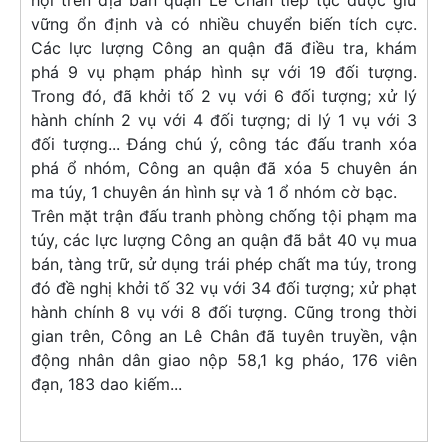
hội trên địa bàn quận Lê Chân tiếp tục được giữ
vững ổn định và có nhiều chuyển biến tích cực.
Các lực lượng Công an quận đã điều tra, khám
phá 9 vụ phạm pháp hình sự với 19 đối tượng.
Trong đó, đã khởi tố 2 vụ với 6 đối tượng; xử lý
hành chính 2 vụ với 4 đối tượng; di lý 1 vụ với 3
đối tượng... Đáng chú ý, công tác đấu tranh xóa
phá ổ nhóm, Công an quận đã xóa 5 chuyên án
ma túy, 1 chuyên án hình sự và 1 ổ nhóm cờ bạc.
Trên mặt trận đấu tranh phòng chống tội phạm ma
túy, các lực lượng Công an quận đã bắt 40 vụ mua
bán, tàng trữ, sử dụng trái phép chất ma túy, trong
đó đề nghị khởi tố 32 vụ với 34 đối tượng; xử phạt
hành chính 8 vụ với 8 đối tượng. Cũng trong thời
gian trên, Công an Lê Chân đã tuyên truyền, vận
động nhân dân giao nộp 58,1 kg pháo, 176 viên
đạn, 183 dao kiếm...