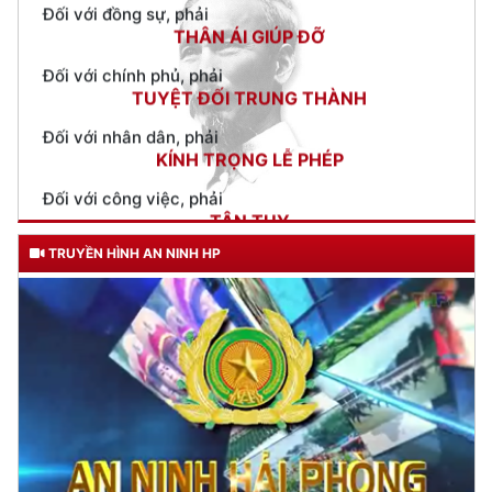
Đối với chính phủ, phải
TUYỆT ĐỐI TRUNG THÀNH
Đối với nhân dân, phải
KÍNH TRỌNG LỄ PHÉP
Đối với công việc, phải
TẬN TỤY
Đối với địch, phải
CƯƠNG QUYẾT, KHÔN KHÉO
TRUYỀN HÌNH AN NINH HP
Trích thư Chủ tịch Hồ Chí Minh
gửi Công an Khu XII,
ngày 11 tháng 3 năm 1948.