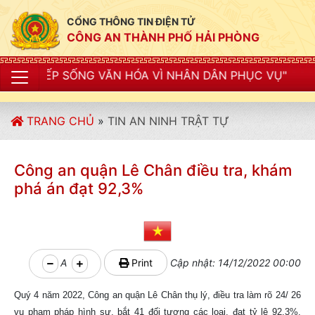
CỔNG THÔNG TIN ĐIỆN TỬ
CÔNG AN THÀNH PHỐ HẢI PHÒNG
 VĂN HÓA VÌ NHÂN DÂN PHỤC VỤ"
TRANG CHỦ
»
TIN AN NINH TRẬT TỰ
Công an quận Lê Chân điều tra, khám
phá án đạt 92,3%
A
Print
Cập nhật: 14/12/2022 00:00
Quý 4 năm 2022, Công an quận Lê Chân thụ lý, điều tra làm rõ 24/ 26
vụ phạm pháp hình sự, bắt 41 đối tượng các loại, đạt tỷ lệ 92,3%.