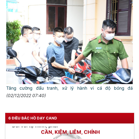
TƯ CÁCH
Tăng cường đấu tranh, xử lý hành vi cá độ bóng đá
NGƯỜI CÔNG AN CÁCH MỆNH LÀ:
(02/12/2022 07:40)
Đối với tự mình, phải
CẦN, KIỆM, LIÊM, CHÍNH
6 ĐIỀU BÁC HỒ DẠY CAND
Đối với đồng sự, phải
THÂN ÁI GIÚP ĐỠ