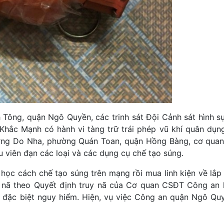
 Tông, quận Ngô Quyền, các trinh sát Đội Cảnh sát hình s
hắc Mạnh có hành vi tàng trữ trái phép vũ khí quân dụn
đường Do Nha, phường Quán Toan, quận Hồng Bàng, cơ qua
ều viên đạn các loại và các dụng cụ chế tạo súng.
ọc cách chế tạo súng trên mạng rồi mua linh kiện về lắp đ
uy nã theo Quyết định truy nã của Cơ quan CSĐT Công an
 đặc biệt nguy hiểm. Hiện, vụ việc Công an quận Ngô Quy