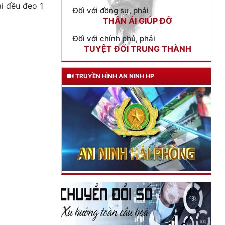
ài đều đeo 1
TUYỆT ĐỐI TRUNG THÀNH
Đối với nhân dân, phải
KÍNH TRỌNG LỄ PHÉP
Đối với công việc, phải
TẬN TỤY
TRUYỀN HÌNH AN NINH HP
Đối với địch, phải
CƯƠNG QUYẾT, KHÔN KHÉO
Trích thư Chủ tịch Hồ Chí Minh
gửi Công an Khu XII,
ngày 11 tháng 3 năm 1948.