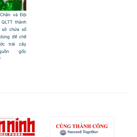
Chân và Đội
 QLTT thành
ơ sở chứa số
 dùng để chế
ớc trái cây
guồn gốc
)