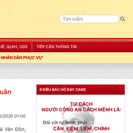
HẾ, QLKH, CĐS
TIẾP CẬN THÔNG TIN
TƯ CÁCH
NGƯỜI CÔNG AN CÁCH MỆNH LÀ:
6 ĐIỀU BÁC HỒ DẠY CAND
quân
Đối với tự mình, phải
CẦN, KIỆM, LIÊM, CHÍNH
Đối với đồng sự, phải
5/2020 01:00
THÂN ÁI GIÚP ĐỠ
Xã Vân Đồn,
Đối với chính phủ, phải