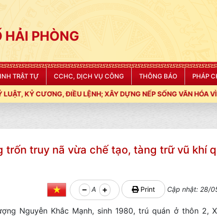
 HẢI PHÒNG
NINH TRẬT TỰ
CCHC, DỊCH VỤ CÔNG
THÔNG BÁO
PHÁP C
H; XÂY DỰNG NẾP SỐNG VĂN HÓA VÌ NHÂN DÂN PHỤC VỤ"
g trốn truy nã vừa chế tạo, tàng trữ vũ khí 
A
Print
Cập nhật: 28/0
ợng Nguyễn Khắc Mạnh, sinh 1980, trú quán ở thôn 2, 