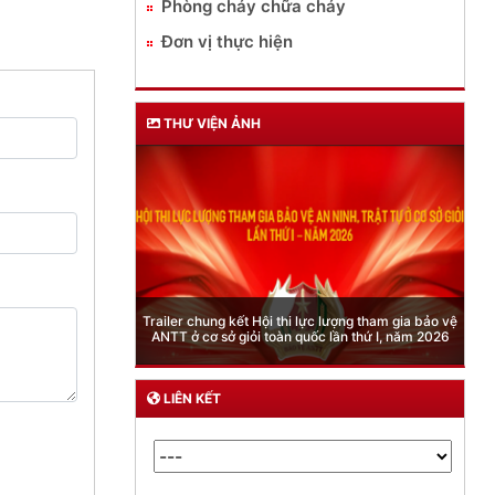
Phòng cháy chữa cháy
Đơn vị thực hiện
THƯ VIỆN ẢNH
Phòng Quản lý xuất nhập cảnh: Hướng dẫn những
quy định mới trong lĩnh vực xuất cảnh, nhập cảnh
của công dân việt nam từ ngày 01/7/2026
LIÊN KẾT