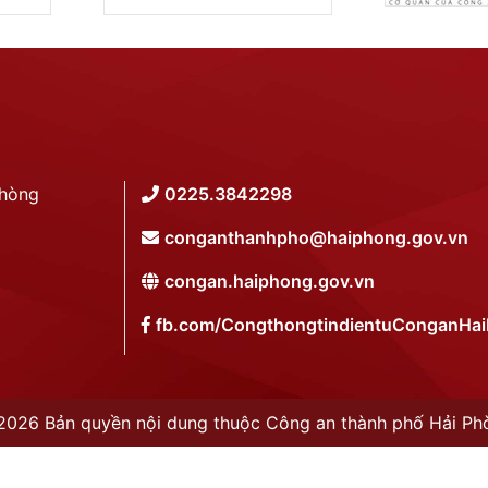
Phòng
0225.3842298
conganthanhpho@haiphong.gov.vn
congan.haiphong.gov.vn
fb.com/CongthongtindientuConganHa
2026 Bản quyền nội dung thuộc Công an thành phố Hải Ph