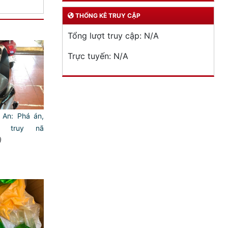
THỐNG KÊ TRUY CẬP
Tổng lượt truy cập:
N/A
Trực tuyến:
N/A
 An: Phá án,
g truy nã
)