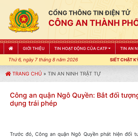
CỔNG THÔNG TIN ĐIỆN TỬ
CÔNG AN THÀNH PHỐ
GIỚI THIỆU
TIN HOẠT ĐỘNG CỦA CATP
TIN AN 
Thứ 6, ngày 7 tháng 8 năm 2026
ÀNH PHỐ HẢI PHÒNG SIẾT CHẶT KỶ LUẬT, KỶ CƯƠNG, ĐIỀU LỆN
TRANG CHỦ
»
TIN AN NINH TRẬT TỰ
Công an quận Ngô Quyền: Bắt đối tượn
dụng trái phép
Trước đó, Công an quận Ngô Quyền phát hiện đối tư