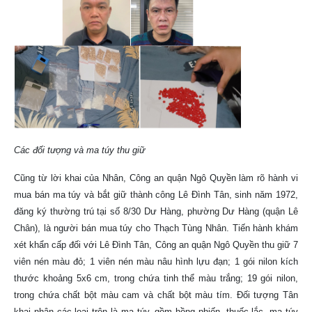
Các đối tượng và ma túy thu giữ
Cũng từ lời khai của Nhân, Công an quận Ngô Quyền làm rõ hành vi
mua bán ma túy và bắt giữ thành công Lê Đình Tân, sinh năm 1972,
đăng ký thường trú tại số 8/30 Dư Hàng, phường Dư Hàng (quận Lê
Chân), là người bán mua túy cho Thạch Tùng Nhân. Tiến hành khám
xét khẩn cấp đối với Lê Đình Tân, Công an quận Ngô Quyền thu giữ 7
viên nén màu đỏ; 1 viên nén màu nâu hình lựu đạn; 1 gói nilon kích
thước khoảng 5x6 cm, trong chứa tinh thể màu trắng; 19 gói nilon,
trong chứa chất bột màu cam và chất bột màu tím. Đối tượng Tân
khai nhận các loại trên là ma túy, gồm hồng phiến, thuốc lắc, ma túy