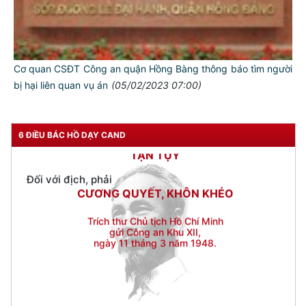
Đối với chính phủ, phải
TUYỆT ĐỐI TRUNG THÀNH
Đối với nhân dân, phải
KÍNH TRỌNG LỄ PHÉP
Cơ quan CSĐT Công an quận Hồng Bàng thông báo tìm người
bị hại liên quan vụ án
(05/02/2023 07:00)
Đối với công việc, phải
TẬN TỤY
Đối với địch, phải
6 ĐIỀU BÁC HỒ DẠY CAND
CƯƠNG QUYẾT, KHÔN KHÉO
Trích thư Chủ tịch Hồ Chí Minh
gửi Công an Khu XII,
ngày 11 tháng 3 năm 1948.