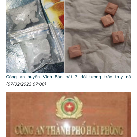
Công an huyện Vĩnh Bảo bắt 7 đối tượng trốn truy nã
(07/02/2023 07:00)
TƯ CÁCH
NGƯỜI CÔNG AN CÁCH MỆNH LÀ:
Đối với tự mình, phải
CẦN, KIỆM, LIÊM, CHÍNH
Đối với đồng sự, phải
THÂN ÁI GIÚP ĐỠ