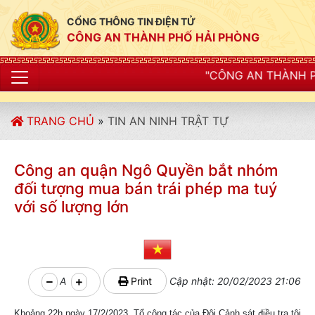
CỔNG THÔNG TIN ĐIỆN TỬ
CÔNG AN THÀNH PHỐ HẢI PHÒNG
"CÔNG AN THÀNH PHỐ HẢI PHÒNG SIẾT
TRANG CHỦ
»
TIN AN NINH TRẬT TỰ
Công an quận Ngô Quyền bắt nhóm
đối tượng mua bán trái phép ma tuý
với số lượng lớn
A
Print
Cập nhật: 20/02/2023 21:06
Khoảng 22h ngày 17/2/2023, Tổ công tác của Đội Cảnh sát điều tra tội