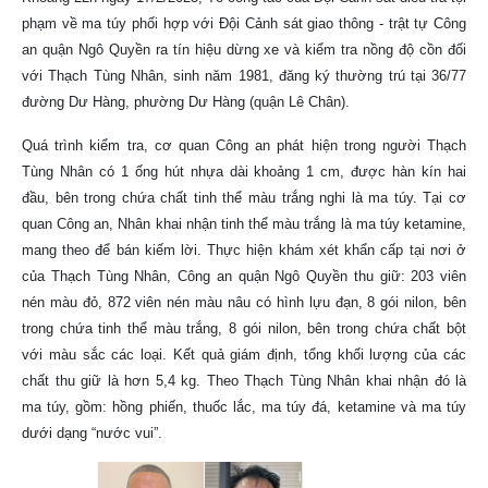
phạm về ma túy phối hợp với Đội Cảnh sát giao thông - trật tự Công
an quận Ngô Quyền ra tín hiệu dừng xe và kiểm tra nồng độ cồn đối
với Thạch Tùng Nhân, sinh năm 1981, đăng ký thường trú tại 36/77
đường Dư Hàng, phường Dư Hàng (quận Lê Chân).
Quá trình kiểm tra, cơ quan Công an phát hiện trong người Thạch
Tùng Nhân có 1 ống hút nhựa dài khoảng 1 cm, được hàn kín hai
đầu, bên trong chứa chất tinh thể màu trắng nghi là ma túy. Tại cơ
quan Công an, Nhân khai nhận tinh thể màu trắng là ma túy ketamine,
mang theo để bán kiếm lời. Thực hiện khám xét khẩn cấp tại nơi ở
của Thạch Tùng Nhân, Công an quận Ngô Quyền thu giữ: 203 viên
nén màu đỏ, 872 viên nén màu nâu có hình lựu đạn, 8 gói nilon, bên
trong chứa tinh thể màu trắng, 8 gói nilon, bên trong chứa chất bột
với màu sắc các loại. Kết quả giám định, tổng khối lượng của các
chất thu giữ là hơn 5,4 kg. Theo Thạch Tùng Nhân khai nhận đó là
ma túy, gồm: hồng phiến, thuốc lắc, ma túy đá, ketamine và ma túy
dưới dạng “nước vui”.